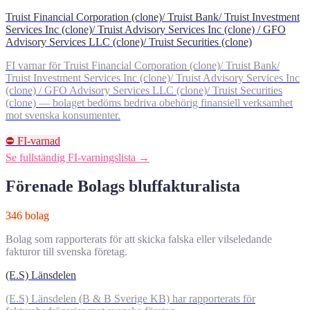
Truist Financial Corporation (clone)/ Truist Bank/ Truist Investment
Services Inc (clone)/ Truist Advisory Services Inc (clone) / GFO
Advisory Services LLC (clone)/ Truist Securities (clone)
FI varnar för Truist Financial Corporation (clone)/ Truist Bank/
Truist Investment Services Inc (clone)/ Truist Advisory Services Inc
(clone) / GFO Advisory Services LLC (clone)/ Truist Securities
(clone) — bolaget bedöms bedriva obehörig finansiell verksamhet
mot svenska konsumenter.
⛔ FI-varnad
Se fullständig FI-varningslista →
Förenade Bolags bluffakturalista
346 bolag
Bolag som rapporterats för att skicka falska eller vilseledande
fakturor till svenska företag.
(E.S) Länsdelen
(E.S) Länsdelen (B & B Sverige KB) har rapporterats för