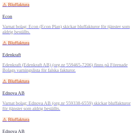
⚠️ Bluffaktura
Econ
Varnat bolag: Econ (Econ Plan) skickar bluffakturor för tjänster som
aldrig beställts.
⚠️ Bluffaktura
Edenkraft
Edenkraft (Edenkraft AB) (org.nr 559465-7206) finns på Förenade
Bolags varningslista för falska fakturor.
⚠️ Bluffaktura
Ednova AB
Varnat bolag: Ednova AB (org.nr 559338-6559) skickar bluffakturor
för tjänster som aldrig beställts.
⚠️ Bluffaktura
Ednova AB