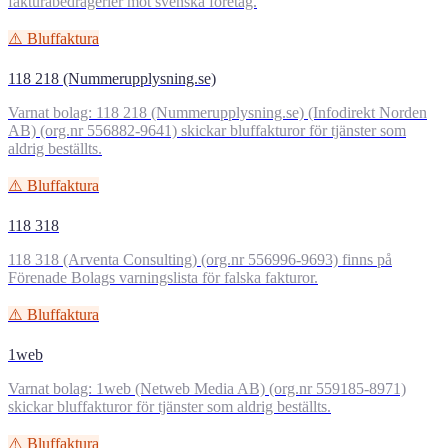
fakturabedrägerier mot svenska företag.
⚠️ Bluffaktura
118 218 (Nummerupplysning.se)
Varnat bolag: 118 218 (Nummerupplysning.se) (Infodirekt Norden
AB) (org.nr 556882-9641) skickar bluffakturor för tjänster som
aldrig beställts.
⚠️ Bluffaktura
118 318
118 318 (Arventa Consulting) (org.nr 556996-9693) finns på
Förenade Bolags varningslista för falska fakturor.
⚠️ Bluffaktura
1web
Varnat bolag: 1web (Netweb Media AB) (org.nr 559185-8971)
skickar bluffakturor för tjänster som aldrig beställts.
⚠️ Bluffaktura