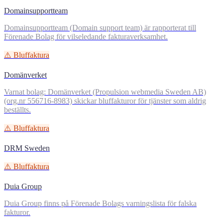
Domainsupportteam
Domainsupportteam (Domain support team) är rapporterat till
Förenade Bolag för vilseledande fakturaverksamhet.
⚠️ Bluffaktura
Domänverket
Varnat bolag: Domänverket (Propulsion webmedia Sweden AB)
(org.nr 556716-8983) skickar bluffakturor för tjänster som aldrig
beställts.
⚠️ Bluffaktura
DRM Sweden
⚠️ Bluffaktura
Duia Group
Duia Group finns på Förenade Bolags varningslista för falska
fakturor.