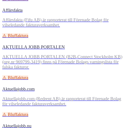
Affärsfakta
Affärsfakta (Fifu AB) är rapporterat till Förenade Bolag för
vilseledande fakturaverksamhet.
⚠️ Bluffaktura
AKTUELLA JOBB PORTALEN
AKTUELLA JOBB PORTALEN (B2B-Connect Stockholm KB)
(org.nr 969799-3419) finns på Förenade Bolags varningslista för
falska fakturor.
⚠️ Bluffaktura
Aktuellajobb.com
Aktuellajobb.com (Redrent AB) är rapporterat till Förenade Bolag
för vilseledande fakturaverksamhet.
⚠️ Bluffaktura
Aktuellajobb.nu