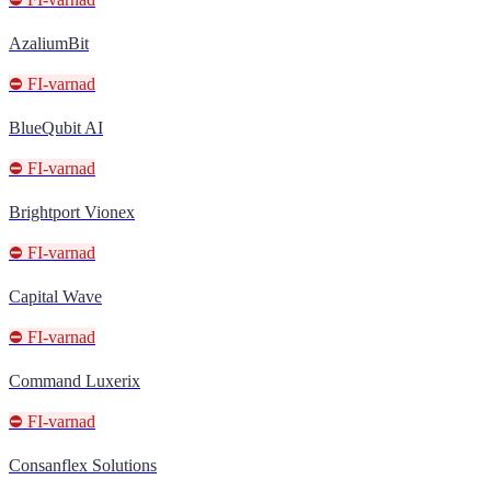
AzaliumBit
⛔ FI-varnad
BlueQubit AI
⛔ FI-varnad
Brightport Vionex
⛔ FI-varnad
Capital Wave
⛔ FI-varnad
Command Luxerix
⛔ FI-varnad
Consanflex Solutions