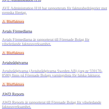
AVE Administration H18 har rapporterats för fakturabedrägerier mot
svenska företag.
⚠️ Bluffaktura
Avtals Förmedlarna
Avtals Förmedlarna är rapporterat till Förenade Bolag för
vilseledande fakturaverksamhet.
⚠️ Bluffaktura
Avtalsrådgivarna
Avtalsrådgivarna (Avtalsrådgivarna Sweden AB) (org.nr 559170-
8580) finns på Förenade Bolags varningslista för falska fakturor.
⚠️ Bluffaktura
AWD Reports
AWD Reports är rapporterat till Förenade Bolag för vilseledande
fakturaverksamhet.