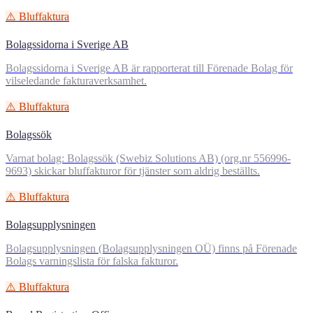
⚠️ Bluffaktura
Bolagssidorna i Sverige AB
Bolagssidorna i Sverige AB är rapporterat till Förenade Bolag för
vilseledande fakturaverksamhet.
⚠️ Bluffaktura
Bolagssök
Varnat bolag: Bolagssök (Swebiz Solutions AB) (org.nr 556996-
9693) skickar bluffakturor för tjänster som aldrig beställts.
⚠️ Bluffaktura
Bolagsupplysningen
Bolagsupplysningen (Bolagsupplysningen OÜ) finns på Förenade
Bolags varningslista för falska fakturor.
⚠️ Bluffaktura