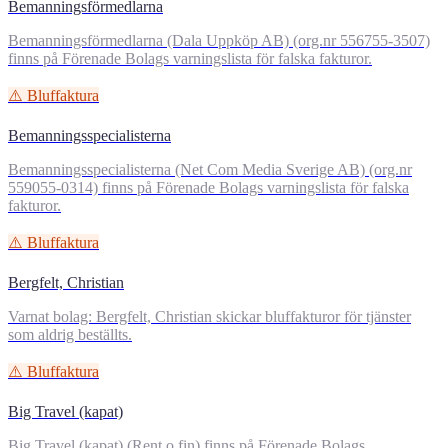
Bemanningsförmedlarna
Bemanningsförmedlarna (Dala Uppköp AB) (org.nr 556755-3507)
finns på Förenade Bolags varningslista för falska fakturor.
⚠️ Bluffaktura
Bemanningsspecialisterna
Bemanningsspecialisterna (Net Com Media Sverige AB) (org.nr
559055-0314) finns på Förenade Bolags varningslista för falska
fakturor.
⚠️ Bluffaktura
Bergfelt, Christian
Varnat bolag: Bergfelt, Christian skickar bluffakturor för tjänster
som aldrig beställts.
⚠️ Bluffaktura
Big Travel (kapat)
Big Travel (kapat) (Rent o fin) finns på Förenade Bolags