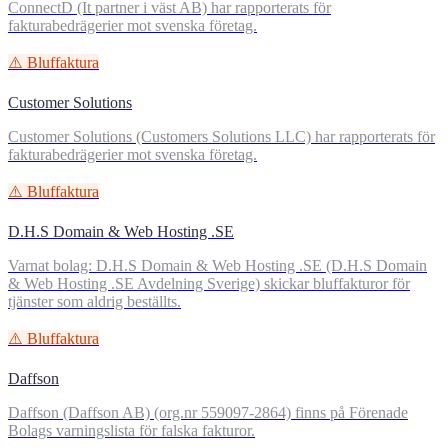
ConnectD (It partner i väst AB) har rapporterats för
fakturabedrägerier mot svenska företag.
⚠️ Bluffaktura
Customer Solutions
Customer Solutions (Customers Solutions LLC) har rapporterats för
fakturabedrägerier mot svenska företag.
⚠️ Bluffaktura
D.H.S Domain & Web Hosting .SE
Varnat bolag: D.H.S Domain & Web Hosting .SE (D.H.S Domain
& Web Hosting .SE Avdelning Sverige) skickar bluffakturor för
tjänster som aldrig beställts.
⚠️ Bluffaktura
Daffson
Daffson (Daffson AB) (org.nr 559097-2864) finns på Förenade
Bolags varningslista för falska fakturor.