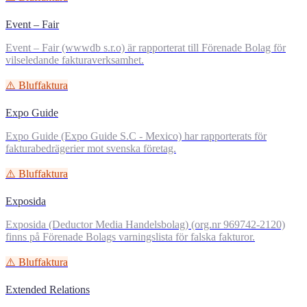
Event – Fair
Event – Fair (wwwdb s.r.o) är rapporterat till Förenade Bolag för
vilseledande fakturaverksamhet.
⚠️ Bluffaktura
Expo Guide
Expo Guide (Expo Guide S.C - Mexico) har rapporterats för
fakturabedrägerier mot svenska företag.
⚠️ Bluffaktura
Exposida
Exposida (Deductor Media Handelsbolag) (org.nr 969742-2120)
finns på Förenade Bolags varningslista för falska fakturor.
⚠️ Bluffaktura
Extended Relations