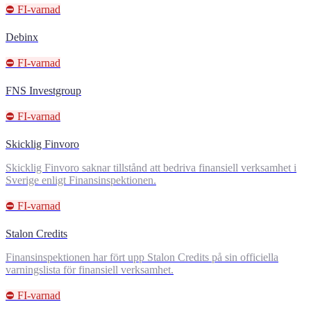
⛔ FI-varnad
Debinx
⛔ FI-varnad
FNS Investgroup
⛔ FI-varnad
Skicklig Finvoro
Skicklig Finvoro saknar tillstånd att bedriva finansiell verksamhet i
Sverige enligt Finansinspektionen.
⛔ FI-varnad
Stalon Credits
Finansinspektionen har fört upp Stalon Credits på sin officiella
varningslista för finansiell verksamhet.
⛔ FI-varnad