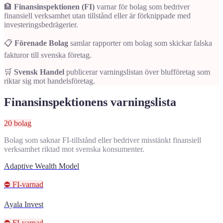
🏦
Finansinspektionen (FI)
varnar för bolag som bedriver
finansiell verksamhet utan tillstånd eller är förknippade med
investeringsbedrägerier.
📋
Förenade Bolag
samlar rapporter om bolag som skickar falska
fakturor till svenska företag.
🛒
Svensk Handel
publicerar varningslistan över blufföretag som
riktar sig mot handelsföretag.
Finansinspektionens varningslista
20 bolag
Bolag som saknar FI-tillstånd eller bedriver misstänkt finansiell
verksamhet riktad mot svenska konsumenter.
Adaptive Wealth Model
⛔ FI-varnad
Ayala Invest
⛔ FI-varnad