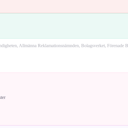
yndigheten, Allmänna Reklamationsnämnden, Bolagsverket, Förenade Bo
ster