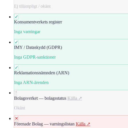
Ej tillämpligt / okänt
✓
Konsumentverkets register
Inga varningar
✓
IMY / Dataskydd (GDPR)
Inga GDPR-sanktioner
✓
Reklamationsnämnden (ARN)
Inga ARN-ärenden
?
Bolagsverket — bolagsstatus
Källa ↗
Okänt
✕
Förenade Bolag — varningslistan
Källa ↗