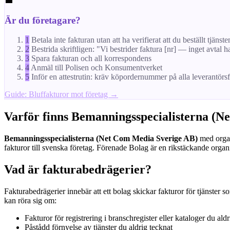
💼
Är du företagare?
1
Betala inte fakturan utan att ha verifierat att du beställt tjänste
2
Bestrida skriftligen: "Vi bestrider faktura [nr] — inget avtal h
3
Spara fakturan och all korrespondens
4
Anmäl till Polisen och Konsumentverket
5
Inför en attestrutin: kräv köpordernummer på alla leverantörs
Guide: Bluffakturor mot företag →
Varför finns Bemanningsspecialisterna (N
Bemanningsspecialisterna (Net Com Media Sverige AB)
med organ
fakturor till svenska företag. Förenade Bolag är en rikstäckande organi
Vad är fakturabedrägerier?
Fakturabedrägerier innebär att ett bolag skickar fakturor för tjänster s
kan röra sig om:
Fakturor för registrering i branschregister eller kataloger du aldr
Påstådd förnyelse av tjänster du aldrig tecknat