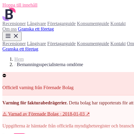
Hoppa till innehåll
Recensioner
Långivare
Företagarguide
Konsumentguide
Kontakt
Om oss
Granska ett företag
Recensioner
Långivare
Företagarguide
Konsumentguide
Kontakt
Om 
Granska ett företag
Hem
/
Bemanningsspecialisterna omdöme
⛔
Officiell varning från Förenade Bolag
Varning för fakturabedrägerier.
Detta bolag har rapporterats för att 
⚠️ Varnad av Förenade Bolag
· 2018-01-03
↗
Uppgifterna är hämtade från officiella myndighetsregister och branscho