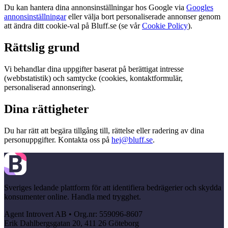
Du kan hantera dina annonsinställningar hos Google via
Googles
annonsinställningar
eller välja bort personaliserade annonser genom
att ändra ditt cookie-val på Bluff.se (se vår
Cookie Policy
).
Rättslig grund
Vi behandlar dina uppgifter baserat på berättigat intresse
(webbstatistik) och samtycke (cookies, kontaktformulär,
personaliserad annonsering).
Dina rättigheter
Du har rätt att begära tillgång till, rättelse eller radering av dina
personuppgifter. Kontakta oss på
hej@bluff.se
.
Sveriges ledande plattform för att identifiera bedrägerier och skydda
konsumenter online. Handla med trygghet.
Agent Introvert AB • Org.nr: 559096-8607
Erik Dahlbergsgatan 20, 411 26 Göteborg