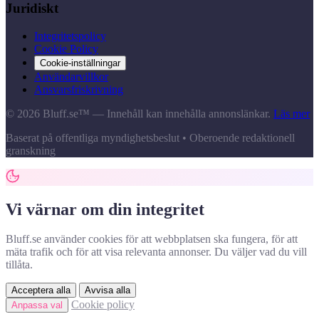
Juridiskt
Integritetspolicy
Cookie Policy
Cookie-inställningar
Användarvillkor
Ansvarsfriskrivning
© 2026 Bluff.se™ — Innehåll kan innehålla annonslänkar.
Läs mer
Baserat på offentliga myndighetsbeslut • Oberoende redaktionell
granskning
Vi värnar om din integritet
Bluff.se använder cookies för att webbplatsen ska fungera, för att
mäta trafik och för att visa relevanta annonser. Du väljer vad du vill
tillåta.
Acceptera alla
Avvisa alla
Cookie policy
Anpassa val