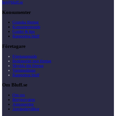
hej@bluff.se
Konsumenter
Granska företag
Konsumentguide
Guider & tips
Rapportera bluff
Företagare
Företagarguide
Bedrägerier mot företag
Skydda ditt företag
Varningslistan
Rapportera bluff
Om Bluff.se
Om oss
Betygssystem
Annonsering
Användarvillkor