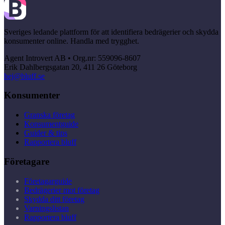
Sveriges ledande plattform för att identifiera bedrägerier och skydda
konsumenter online. Handla med trygghet.
Agent Introvert AB • Org.nr: 559096-8607
Erik Dahlbergsgatan 20, 411 26 Göteborg
hej@bluff.se
Konsumenter
Granska företag
Konsumentguide
Guider & tips
Rapportera bluff
Företagare
Företagarguide
Bedrägerier mot företag
Skydda ditt företag
Varningslistan
Rapportera bluff