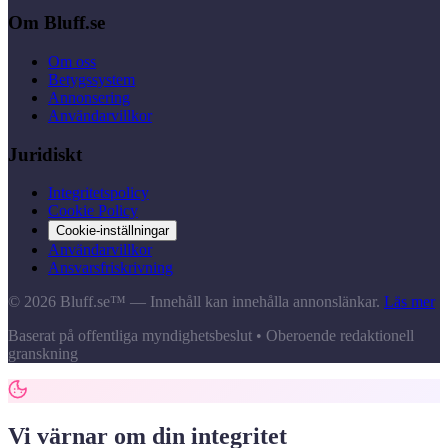
Om Bluff.se
Om oss
Betygssystem
Annonsering
Användarvillkor
Juridiskt
Integritetspolicy
Cookie Policy
Cookie-inställningar
Användarvillkor
Ansvarsfriskrivning
© 2026 Bluff.se™ — Innehåll kan innehålla annonslänkar.
Läs mer
Baserat på offentliga myndighetsbeslut • Oberoende redaktionell
granskning
Vi värnar om din integritet