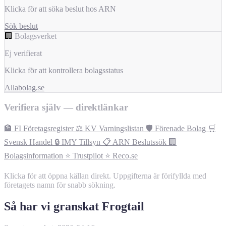
Klicka för att söka beslut hos ARN
Sök beslut
🏢
Bolagsverket
Ej verifierat
Klicka för att kontrollera bolagsstatus
Allabolag.se
Verifiera själv — direktlänkar
🏦 FI Företagsregister
⚖️ KV Varningslistan
🛡️ Förenade Bolag
🛒
Svensk Handel
🔒 IMY Tillsyn
📋 ARN Beslutssök
🏢
Bolagsinformation
⭐ Trustpilot
⭐ Reco.se
Klicka för att öppna källan direkt. Uppgifterna är förifyllda med
företagets namn för snabb sökning.
Så har vi granskat Frogtail