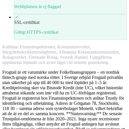
Webbplatsen är ej flaggad
✓
SSL-certifikat
Giltigt HTTPS-certifikat
Källdata: Finansinspektionen, Konsumentverket,
Integritetsskyddsmyndigheten, Allmänna Reklamationsnämnden,
Bolagsverket, Förenade Bolag, Svensk Handel. Uppgifterna
uppdateras löpande och avser läget vid senaste granskning.
Frogtail är ett varumärke under Folkefinansgruppen – en nordisk
fintech-grupp med norska rötter. I Sverige erbjöd Frogtail privatlån
utan säkerhet på upp till 40 000 kr med löptider på 1–5 år.
Kreditprövning sker via Bisnode Kredit (inte UC), vilket historiskt
attraherat sökande som inte vill ha en UC-förfrågan registrerad.
Frogtail är registrerat hos Finansinspektionen och anlitar Trustly för
identifiering och utbetalning. Adress är Götgatan 78, Stockholm,
118 30 – samma adress som systerbolaget Monetti, vilket bekräftar
att de är en del av samma koncern. **Statusvarning:** De senaste
Trustpilot-omdömena är från 2020–2021. Inga nyare recensioner
finns tillgängliga, vilket antyder att Frogtail antingen har avslutat