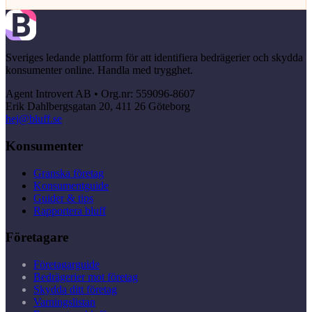
Sveriges ledande plattform för att identifiera bedrägerier och skydda
konsumenter online. Handla med trygghet.
Agent Introvert AB • Org.nr: 559096-8607
Erik Dahlbergsgatan 20, 411 26 Göteborg
hej@bluff.se
Konsumenter
Granska företag
Konsumentguide
Guider & tips
Rapportera bluff
Företagare
Företagarguide
Bedrägerier mot företag
Skydda ditt företag
Varningslistan