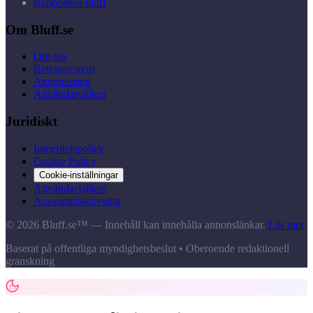
Rapportera bluff
Om Bluff.se
Om oss
Betygssystem
Annonsering
Användarvillkor
Juridiskt
Integritetspolicy
Cookie Policy
Cookie-inställningar
Användarvillkor
Ansvarsfriskrivning
© 2026 Bluff.se™ — Innehåll kan innehålla annonslänkar.
Läs mer
Baserat på offentliga myndighetsbeslut • Oberoende redaktionell
granskning