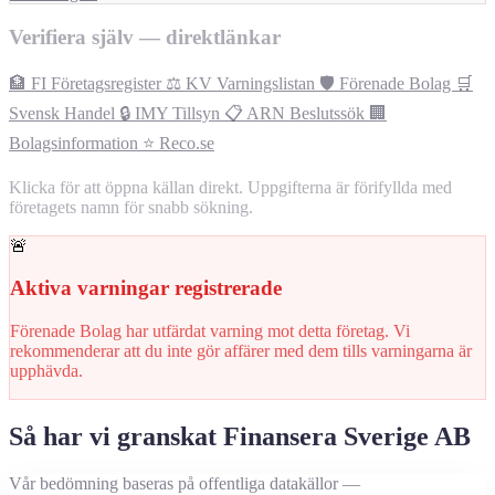
Verifiera själv — direktlänkar
🏦 FI Företagsregister
⚖️ KV Varningslistan
🛡️ Förenade Bolag
🛒
Svensk Handel
🔒 IMY Tillsyn
📋 ARN Beslutssök
🏢
Bolagsinformation
⭐ Reco.se
Klicka för att öppna källan direkt. Uppgifterna är förifyllda med
företagets namn för snabb sökning.
🚨
Aktiva varningar registrerade
Förenade Bolag har utfärdat varning mot detta företag. Vi
rekommenderar att du inte gör affärer med dem tills varningarna är
upphävda.
Så har vi granskat Finansera Sverige AB
Vår bedömning baseras på offentliga datakällor —