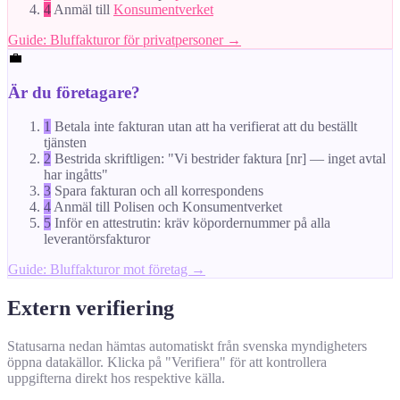
4
Anmäl till
Konsumentverket
Guide: Bluffakturor för privatpersoner →
💼
Är du företagare?
1
Betala inte fakturan utan att ha verifierat att du beställt
tjänsten
2
Bestrida skriftligen: "Vi bestrider faktura [nr] — inget avtal
har ingåtts"
3
Spara fakturan och all korrespondens
4
Anmäl till Polisen och Konsumentverket
5
Inför en attestrutin: kräv köpordernummer på alla
leverantörsfakturor
Guide: Bluffakturor mot företag →
Extern verifiering
Statusarna nedan hämtas automatiskt från svenska myndigheters
öppna datakällor. Klicka på "Verifiera" för att kontrollera
uppgifterna direkt hos respektive källa.