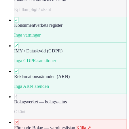
Ej tillämpligt / okänt
✓
Konsumentverkets register
Inga varningar
✓
IMY / Dataskydd (GDPR)
Inga GDPR-sanktioner
✓
Reklamationsnämnden (ARN)
Inga ARN-ärenden
?
Bolagsverket — bolagsstatus
Okänt
✕
Förenade Bolag — varningslistan
Källa ↗