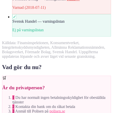
Varnad (2018-07-11)
✓
Svensk Handel — varningslistan
Ej på varningslistan
Källdata: Finansinspektionen, Konsumentverket,
Integritetsskyddsmyndigheten, Allmänna Reklamationsnämnden,
Bolagsverket, Förenade Bolag, Svensk Handel. Uppgifterna
uppdateras löpande och avser läget vid senaste granskning.
Vad gör du nu?
🛒
Är du privatperson?
1
Du har normalt ingen betalningsskyldighet för obeställda
tjänster
2
Kontakta din bank om du råkat betala
3
Anmäl till Polisen på
polisen.se