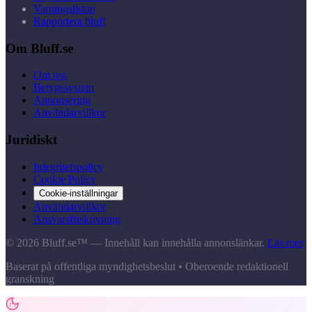
Varningslistan
Rapportera bluff
Om Bluff.se
Om oss
Betygssystem
Annonsering
Användarvillkor
Juridiskt
Integritetspolicy
Cookie Policy
Cookie-inställningar
Användarvillkor
Ansvarsfriskrivning
© 2026 Bluff.se™ — Innehåll kan innehålla annonslänkar.
Läs mer
Baserat på offentliga myndighetsbeslut • Oberoende redaktionell
granskning