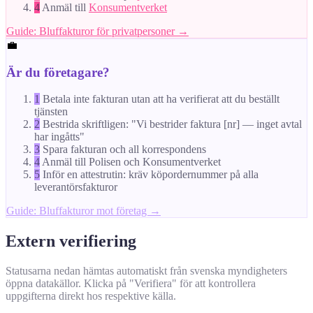
4
Anmäl till
Konsumentverket
Guide: Bluffakturor för privatpersoner →
💼
Är du företagare?
1
Betala inte fakturan utan att ha verifierat att du beställt
tjänsten
2
Bestrida skriftligen: "Vi bestrider faktura [nr] — inget avtal
har ingåtts"
3
Spara fakturan och all korrespondens
4
Anmäl till Polisen och Konsumentverket
5
Inför en attestrutin: kräv köpordernummer på alla
leverantörsfakturor
Guide: Bluffakturor mot företag →
Extern verifiering
Statusarna nedan hämtas automatiskt från svenska myndigheters
öppna datakällor. Klicka på "Verifiera" för att kontrollera
uppgifterna direkt hos respektive källa.