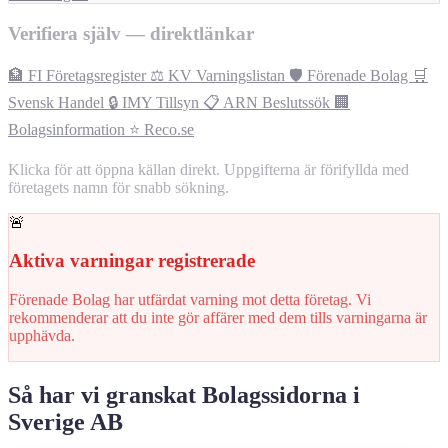
Verifiera själv — direktlänkar
🏦 FI Företagsregister
⚖️ KV Varningslistan
🛡️ Förenade Bolag
🛒
Svensk Handel
🔒 IMY Tillsyn
📋 ARN Beslutssök
🏢
Bolagsinformation
⭐ Reco.se
Klicka för att öppna källan direkt. Uppgifterna är förifyllda med
företagets namn för snabb sökning.
🚨
Aktiva varningar registrerade
Förenade Bolag har utfärdat varning mot detta företag. Vi
rekommenderar att du inte gör affärer med dem tills varningarna är
upphävda.
Så har vi granskat Bolagssidorna i
Sverige AB