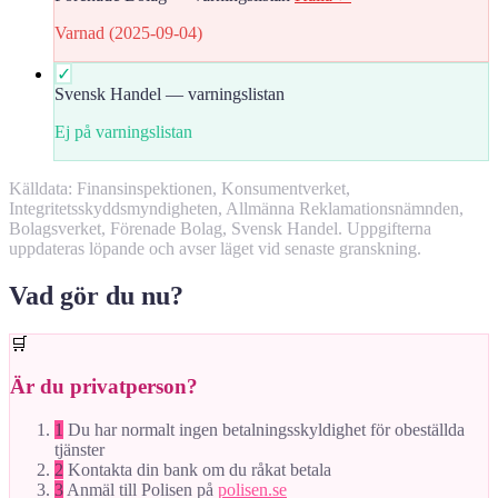
Varnad (2025-09-04)
✓
Svensk Handel — varningslistan
Ej på varningslistan
Källdata: Finansinspektionen, Konsumentverket,
Integritetsskyddsmyndigheten, Allmänna Reklamationsnämnden,
Bolagsverket, Förenade Bolag, Svensk Handel. Uppgifterna
uppdateras löpande och avser läget vid senaste granskning.
Vad gör du nu?
🛒
Är du privatperson?
1
Du har normalt ingen betalningsskyldighet för obeställda
tjänster
2
Kontakta din bank om du råkat betala
3
Anmäl till Polisen på
polisen.se