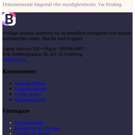
Dokumenterade klagomål eller myndighetsbeslut. Var försiktig.
Sveriges ledande plattform för att identifiera bedrägerier och skydda
konsumenter online. Handla med trygghet.
Agent Introvert AB • Org.nr: 559096-8607
Erik Dahlbergsgatan 20, 411 26 Göteborg
hej@bluff.se
Konsumenter
Granska företag
Konsumentguide
Guider & tips
Rapportera bluff
Företagare
Företagarguide
Bedrägerier mot företag
Skydda ditt företag