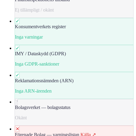
Ej tillämpligt / okänt
✓
Konsumentverkets register
Inga varningar
✓
IMY / Dataskydd (GDPR)
Inga GDPR-sanktioner
✓
Reklamationsnämnden (ARN)
Inga ARN-ärenden
?
Bolagsverket — bolagsstatus
Okänt
✕
Förenade Bolag — varningslistan
Källa ↗