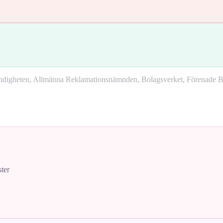
yndigheten, Allmänna Reklamationsnämnden, Bolagsverket, Förenade Bo
ster