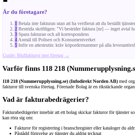
💼
Är du företagare?
1
Betala inte fakturan utan att ha verifierat att du beställt tjänste
2
Bestrida skriftligen: "Vi bestrider faktura [nr] — inget avtal h
3
Spara fakturan och all korrespondens
4
Anmäl till Polisen och Konsumentverket
5
Inför en attestrutin: kräv köpordernummer på alla leverantörs
Guide: Bluffakturor mot företag →
Varför finns 118 218 (Nummerupplysning.s
118 218 (Nummerupplysning.se) (Infodirekt Norden AB)
med orga
fakturor till svenska företag. Förenade Bolag är en rikstäckande organi
Vad är fakturabedrägerier?
Fakturabedrägerier innebär att ett bolag skickar fakturor för tjänster s
kan röra sig om:
Fakturor för registrering i branschregister eller kataloger du aldr
Påstådd förnyelse av tjänster du aldrig tecknat