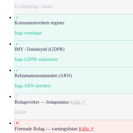
Ej tillämpligt / okänt
✓
Konsumentverkets register
Inga varningar
✓
IMY / Dataskydd (GDPR)
Inga GDPR-sanktioner
✓
Reklamationsnämnden (ARN)
Inga ARN-ärenden
?
Bolagsverket — bolagsstatus
Källa ↗
Okänt
✕
Förenade Bolag — varningslistan
Källa ↗