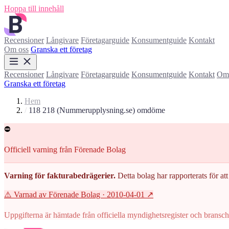
Hoppa till innehåll
Recensioner
Långivare
Företagarguide
Konsumentguide
Kontakt
Om oss
Granska ett företag
Recensioner
Långivare
Företagarguide
Konsumentguide
Kontakt
Om 
Granska ett företag
Hem
/
118 218 (Nummerupplysning.se) omdöme
⛔
Officiell varning från Förenade Bolag
Varning för fakturabedrägerier.
Detta bolag har rapporterats för att 
⚠️ Varnad av Förenade Bolag
· 2010-04-01
↗
Uppgifterna är hämtade från officiella myndighetsregister och branscho