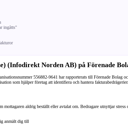
n
ar ingåtts"
fakturor
e) (Infodirekt Norden AB) på Förenade Bola
nisationsnummer 556882-9641 har rapporterats till Förenade Bolag och pu
sation som hjälper företag att identifiera och hantera fakturabedrägerier
om mottagaren aldrig beställt eller avtalat om. Bedragare utnyttjar stress
ig anmält dig till