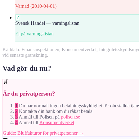
Varnad (2010-04-01)
✓
Svensk Handel — varningslistan
Ej på varningslistan
Källdata: Finansinspektionen, Konsumentverket, Integritetsskyddsm
vid senaste granskning.
Vad gör du nu?
🛒
Är du privatperson?
1
Du har normalt ingen betalningsskyldighet för obeställda tjän
2
Kontakta din bank om du råkat betala
3
Anmäl till Polisen på
polisen.se
4
Anmäl till
Konsumentverket
Guide: Bluffakturor för privatpersoner →