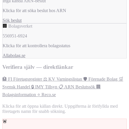
Inga kända ARN-beslut
Klicka för att söka beslut hos ARN
Sök beslut
🏢
Bolagsverket
556951-6924
Klicka för att kontrollera bolagsstatus
Allabolag.se
Verifiera själv — direktlänkar
🏦 FI Företagsregister
⚖️ KV Varningslistan
🛡️ Förenade Bolag
🛒
Svensk Handel
🔒 IMY Tillsyn
📋 ARN Beslutssök
🏢
Bolagsinformation
⭐ Reco.se
Klicka för att öppna källan direkt. Uppgifterna är förifyllda med
företagets namn för snabb sökning.
🚨