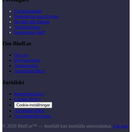
Företagarguide
Bedrägerier mot företag
Skydda ditt företag
Varningslistan
Rapportera bluff
Om Bluff.se
Om oss
Betygssystem
Annonsering
Användarvillkor
Juridiskt
Integritetspolicy
Cookie Policy
Cookie-inställningar
Användarvillkor
Ansvarsfriskrivning
© 2026 Bluff.se™ — Innehåll kan innehålla annonslänkar.
Läs mer