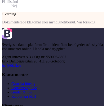
FI-tillstånd
Nej
!
Varning
Dokumenterade klagomål eller myndighetsbeslut. Var försiktig.
Sveriges ledande plattform för att identifiera bedrägerier och skydda
konsumenter online. Handla med trygghet.
Agent Introvert AB • Org.nr: 559096-8607
Erik Dahlbergsgatan 20, 411 26 Göteborg
hej@bluff.se
Konsumenter
Granska företag
Konsumentguide
Guider & tips
Rapportera bluff
Företagare