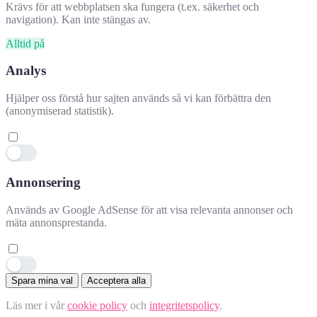
Krävs för att webbplatsen ska fungera (t.ex. säkerhet och
navigation). Kan inte stängas av.
Alltid på
Analys
Hjälper oss förstå hur sajten används så vi kan förbättra den
(anonymiserad statistik).
Annonsering
Hjälpte denna information dig?
✕
Används av Google AdSense för att visa relevanta annonser och
mäta annonsprestanda.
👍 Ja
👎 Nej
👍
Spara mina val
Acceptera alla
–
Läs mer i vår
cookie policy
och
integritetspolicy
.
tyckte det hjälpte