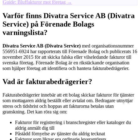
Guide: Bluffakturor mot företag →
Varför finns Divatra Service AB (Divatra
Service) på Förenade Bolags
varningslista?
Divatra Service AB (Divatra Service)
med organisationsnummer
556951-6924 har rapporterats till Förenade Bolag och publicerats 16
november 2015 för att skicka falska eller vilseledande fakturor till
svenska företag. Förenade Bolag är en rikstäckande organisation
som hjälper företag att identifiera och hantera fakturabedrägerier.
Vad är fakturabedrägerier?
Fakturabedrägerier innebär att ett bolag skickar fakturor för tjänster
som mottagaren aldrig beställt eller avtalat om. Bedragare utnyttjar
stress och tidsbrist och hoppas att fakturorna betalas utan
granskning. Det kan röra sig om:
Fakturor för registrering i branschregister eller kataloger du
aldrig anmält dig till
Påstådd förnyelse av tjänster du aldrig tecknat
Fakturor som liknar era ordinarie leverantörers