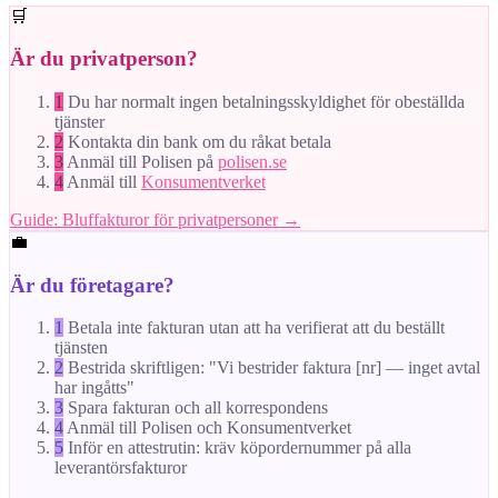
🛒
Är du privatperson?
1
Du har normalt ingen betalningsskyldighet för obeställda
tjänster
2
Kontakta din bank om du råkat betala
3
Anmäl till Polisen på
polisen.se
4
Anmäl till
Konsumentverket
Guide: Bluffakturor för privatpersoner →
💼
Är du företagare?
1
Betala inte fakturan utan att ha verifierat att du beställt
tjänsten
2
Bestrida skriftligen: "Vi bestrider faktura [nr] — inget avtal
har ingåtts"
3
Spara fakturan och all korrespondens
4
Anmäl till Polisen och Konsumentverket
5
Inför en attestrutin: kräv köpordernummer på alla
leverantörsfakturor