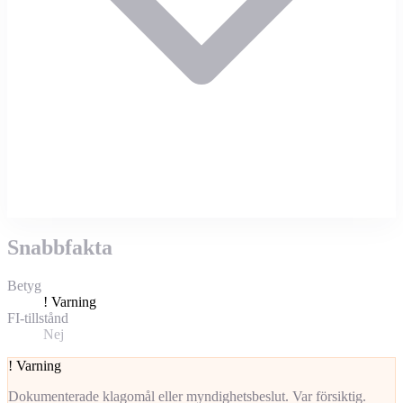
Snabbfakta
Betyg
!
Varning
FI-tillstånd
Nej
!
Varning
Dokumenterade klagomål eller myndighetsbeslut. Var försiktig.