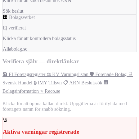
Klicka för att söka beslut hos ARN
Sök beslut
🏢
Bolagsverket
Ej verifierat
Klicka för att kontrollera bolagsstatus
Allabolag.se
Verifiera själv — direktlänkar
🏦 FI Företagsregister
⚖️ KV Varningslistan
🛡️ Förenade Bolag
🛒
Svensk Handel
🔒 IMY Tillsyn
📋 ARN Beslutssök
🏢
Bolagsinformation
⭐ Reco.se
Klicka för att öppna källan direkt. Uppgifterna är förifyllda med
företagets namn för snabb sökning.
🚨
Aktiva varningar registrerade