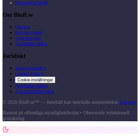
Rapportera bluff
Om Bluff.se
Om oss
Betygssystem
Annonsering
Användarvillkor
Juridiskt
Integritetspolicy
Cookie Policy
Cookie-inställningar
Användarvillkor
Ansvarsfriskrivning
© 2026 Bluff.se™ — Innehåll kan innehålla annonslänkar.
Läs mer
Baserat på offentliga myndighetsbeslut • Oberoende redaktionell
granskning