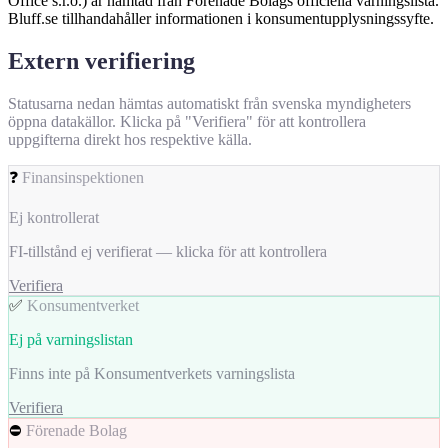
Office s.r.o.) är hämtad från Förenade Bolags officiella varningslista.
Bluff.se tillhandahåller informationen i konsumentupplysningssyfte.
Extern verifiering
Statusarna nedan hämtas automatiskt från svenska myndigheters
öppna datakällor. Klicka på "Verifiera" för att kontrollera
uppgifterna direkt hos respektive källa.
❓
Finansinspektionen
Ej kontrollerat
FI-tillstånd ej verifierat — klicka för att kontrollera
Verifiera
✅
Konsumentverket
Ej på varningslistan
Finns inte på Konsumentverkets varningslista
Verifiera
⛔
Förenade Bolag