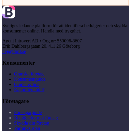
Sveriges ledande plattform för att identifiera bedrägerier och skydda
konsumenter online. Handla med trygghet.
Agent Introvert AB • Org.nr: 559096-8607
Erik Dahlbergsgatan 20, 411 26 Göteborg
hej@bluff.se
Konsumenter
Granska företag
Konsumentguide
Guider & tips
Rapportera bluff
Företagare
Företagarguide
Bedrägerier mot företag
Skydda ditt företag
Varningslistan