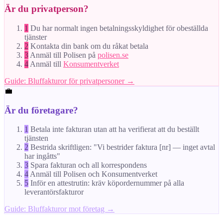
Är du privatperson?
1
Du har normalt ingen betalningsskyldighet för obeställda
tjänster
2
Kontakta din bank om du råkat betala
3
Anmäl till Polisen på
polisen.se
4
Anmäl till
Konsumentverket
Guide: Bluffakturor för privatpersoner →
💼
Är du företagare?
1
Betala inte fakturan utan att ha verifierat att du beställt
tjänsten
2
Bestrida skriftligen: "Vi bestrider faktura [nr] — inget avtal
har ingåtts"
3
Spara fakturan och all korrespondens
4
Anmäl till Polisen och Konsumentverket
5
Inför en attestrutin: kräv köpordernummer på alla
leverantörsfakturor
Guide: Bluffakturor mot företag →