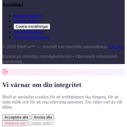
Juridiskt
Integritetspolicy
Cookie Policy
Cookie-inställningar
Användarvillkor
Ansvarsfriskrivning
© 2026 Bluff.se™ — Innehåll kan innehålla annonslänkar.
Läs mer
Baserat på offentliga myndighetsbeslut • Oberoende redaktionell
granskning
Vi värnar om din integritet
Bluff.se använder cookies för att webbplatsen ska fungera, för att
mäta trafik och för att visa relevanta annonser. Du väljer vad du vill
tillåta.
Acceptera alla
Avvisa alla
Cookie policy
Anpassa val