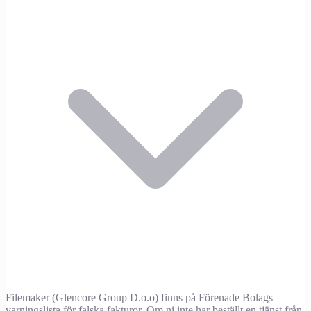
Filemaker (Glencore Group D.o.o) finns på Förenade Bolags
varningslista för falska fakturor. Om ni inte har beställt en tjänst från