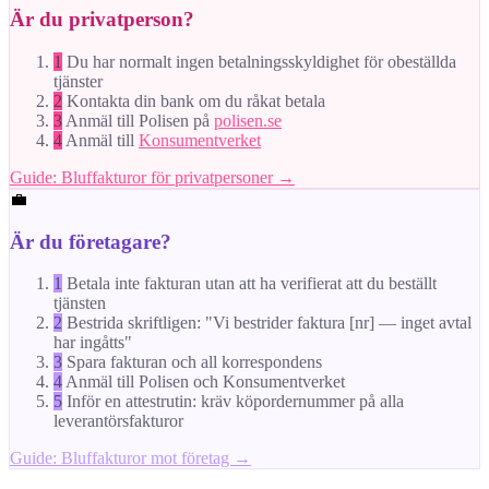
Är du privatperson?
1
Du har normalt ingen betalningsskyldighet för obeställda
tjänster
2
Kontakta din bank om du råkat betala
3
Anmäl till Polisen på
polisen.se
4
Anmäl till
Konsumentverket
Guide: Bluffakturor för privatpersoner →
💼
Är du företagare?
1
Betala inte fakturan utan att ha verifierat att du beställt
tjänsten
2
Bestrida skriftligen: "Vi bestrider faktura [nr] — inget avtal
har ingåtts"
3
Spara fakturan och all korrespondens
4
Anmäl till Polisen och Konsumentverket
5
Inför en attestrutin: kräv köpordernummer på alla
leverantörsfakturor
Guide: Bluffakturor mot företag →