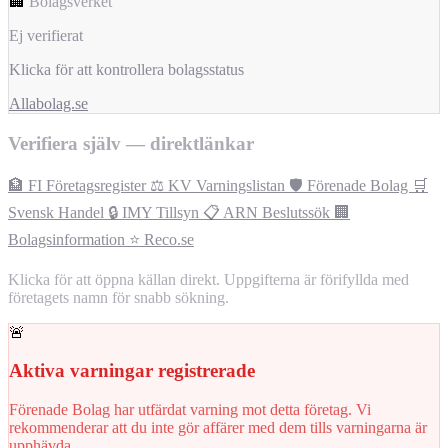
🏢
Bolagsverket
Ej verifierat
Klicka för att kontrollera bolagsstatus
Allabolag.se
Verifiera själv — direktlänkar
🏦 FI Företagsregister
⚖️ KV Varningslistan
🛡️ Förenade Bolag
🛒
Svensk Handel
🔒 IMY Tillsyn
📋 ARN Beslutssök
🏢
Bolagsinformation
⭐ Reco.se
Klicka för att öppna källan direkt. Uppgifterna är förifyllda med
företagets namn för snabb sökning.
🚨
Aktiva varningar registrerade
Förenade Bolag har utfärdat varning mot detta företag. Vi
rekommenderar att du inte gör affärer med dem tills varningarna är
upphävda.