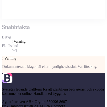
Snabbfakta
Betyg
!
Varning
FI-tillstånd
Nej
!
Varning
Dokumenterade klagomål eller myndighetsbeslut. Var försiktig.
Sveriges ledande plattform för att identifiera bedrägerier och skydda
konsumenter online. Handla med trygghet.
Agent Introvert AB • Org.nr: 559096-8607
Erik Dahlbergsgatan 20, 411 26 Göteborg