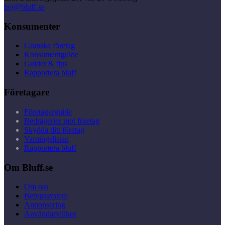
hej@bluff.se
Konsumenter
Granska företag
Konsumentguide
Guider & tips
Rapportera bluff
Företagare
Företagarguide
Bedrägerier mot företag
Skydda ditt företag
Varningslistan
Rapportera bluff
Om Bluff.se
Om oss
Betygssystem
Annonsering
Användarvillkor