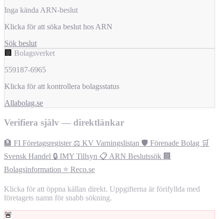
Inga kända ARN-beslut
Klicka för att söka beslut hos ARN
Sök beslut
🏢
Bolagsverket
559187-6965
Klicka för att kontrollera bolagsstatus
Allabolag.se
Verifiera själv — direktlänkar
🏦 FI Företagsregister
⚖️ KV Varningslistan
🛡️ Förenade Bolag
🛒
Svensk Handel
🔒 IMY Tillsyn
📋 ARN Beslutssök
🏢
Bolagsinformation
⭐ Reco.se
Klicka för att öppna källan direkt. Uppgifterna är förifyllda med
företagets namn för snabb sökning.
🚨