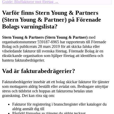
Guide: Bluffakturor mot företag →
Varför finns Stern Young & Partners
(Stern Young & Partner) på Förenade
Bolags varningslista?
Stern Young & Partners (Stern Young & Partner)
med
organisationsnummer 559187-6965 har rapporterats till Förenade
Bolag och publicerats 28 mars 2019 för att skicka falska eller
vilseledande fakturor till svenska företag. Förenade Bolag är en
rikstäckande organisation som hjälper företag att identifiera och
hantera fakturabedrägerier.
Vad är fakturabedrägerier?
Fakturabedrägerier innebär att ett bolag skickar fakturor för tjänster
som mottagaren aldrig beställt eller avtalat om. Bedragare utnyttjar
stress och tidsbrist och hoppas att fakturorna betalas utan
granskning. Det kan röra sig om:
Fakturor för registrering i branschregister eller kataloger du
aldrig anmält dig till
Påstådd förnyelse av tjänster du aldrig tecknat