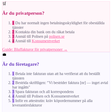
🛒
Är du privatperson?
1
Du har normalt ingen betalningsskyldighet för obeställda
tjänster
2
Kontakta din bank om du råkat betala
3
Anmäl till Polisen på
polisen.se
4
Anmäl till
Konsumentverket
Guide: Bluffakturor för privatpersoner →
💼
Är du företagare?
1
Betala inte fakturan utan att ha verifierat att du beställt
tjänsten
2
Bestrida skriftligen: "Vi bestrider faktura [nr] — inget avtal
har ingåtts"
3
Spara fakturan och all korrespondens
4
Anmäl till Polisen och Konsumentverket
5
Inför en attestrutin: kräv köpordernummer på alla
leverantörsfakturor