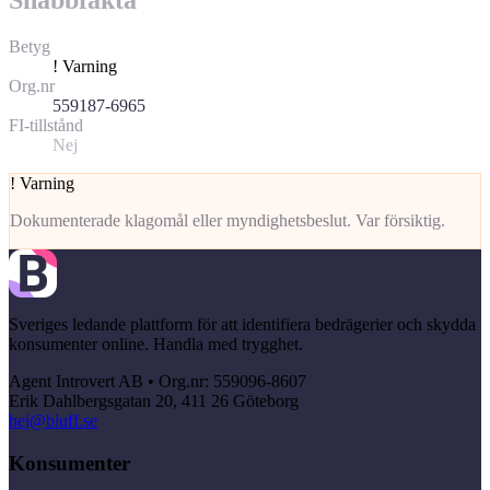
Betyg
!
Varning
Org.nr
559187-6965
FI-tillstånd
Nej
!
Varning
Dokumenterade klagomål eller myndighetsbeslut. Var försiktig.
Sveriges ledande plattform för att identifiera bedrägerier och skydda
konsumenter online. Handla med trygghet.
Agent Introvert AB • Org.nr: 559096-8607
Erik Dahlbergsgatan 20, 411 26 Göteborg
hej@bluff.se
Konsumenter