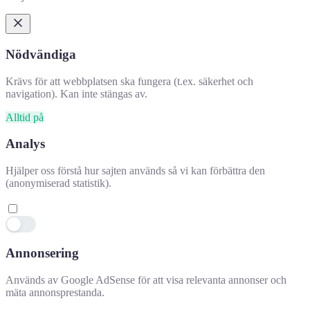
Nödvändiga
Krävs för att webbplatsen ska fungera (t.ex. säkerhet och
navigation). Kan inte stängas av.
Alltid på
Analys
Hjälper oss förstå hur sajten används så vi kan förbättra den
(anonymiserad statistik).
Annonsering
Hjälpte denna information dig?
✕
Används av Google AdSense för att visa relevanta annonser och
mäta annonsprestanda.
👍 Ja
👎 Nej