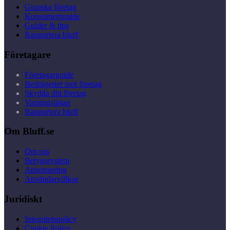
Granska företag
Konsumentguide
Guider & tips
Rapportera bluff
Företagare
Företagarguide
Bedrägerier mot företag
Skydda ditt företag
Varningslistan
Rapportera bluff
Om Bluff.se
Om oss
Betygssystem
Annonsering
Användarvillkor
Juridiskt
Integritetspolicy
Cookie Policy