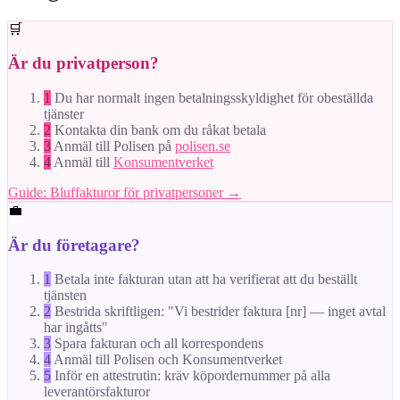
🛒
Är du privatperson?
1
Du har normalt ingen betalningsskyldighet för obeställda
tjänster
2
Kontakta din bank om du råkat betala
3
Anmäl till Polisen på
polisen.se
4
Anmäl till
Konsumentverket
Guide: Bluffakturor för privatpersoner →
💼
Är du företagare?
1
Betala inte fakturan utan att ha verifierat att du beställt
tjänsten
2
Bestrida skriftligen: "Vi bestrider faktura [nr] — inget avtal
har ingåtts"
3
Spara fakturan och all korrespondens
4
Anmäl till Polisen och Konsumentverket
5
Inför en attestrutin: kräv köpordernummer på alla
leverantörsfakturor