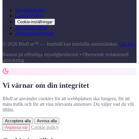
Integritetspolicy
Cookie Policy
Cookie-inställningar
Användarvillkor
Ansvarsfriskrivning
© 2026 Bluff.se™ — Innehåll kan innehålla annonslänkar.
Läs mer
Baserat på offentliga myndighetsbeslut • Oberoende redaktionell
granskning
Vi värnar om din integritet
Bluff.se använder cookies för att webbplatsen ska fungera, för att
mäta trafik och för att visa relevanta annonser. Du väljer vad du vill
tillåta.
Acceptera alla
Avvisa alla
Cookie policy
Anpassa val