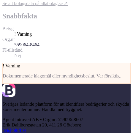
Se all bolagsdata på allabolag.se ↗
Snabbfakta
Betyg
!
Varning
Org.nr
559064-8464
FI-tillstånd
Nej
!
Varning
Dokumenterade klagomål eller myndighetsbeslut. Var försiktig.
Sveriges ledande plattform för att identifiera bedrägerier och skydda
konsumenter online. Handla med trygghet.
Agent Introvert AB • Org.nr: 559096-8607
Erik Dahlbergsgatan 20, 411 26 Göteborg
hej@bluff.se