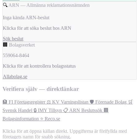
🔍
ARN — Allmänna reklamationsnämnden
Inga kända ARN-beslut
Klicka för att söka beslut hos ARN
Sök beslut
🏢
Bolagsverket
559064-8464
Klicka för att kontrollera bolagsstatus
Allabolag.se
Verifiera själv — direktlänkar
🏦 FI Företagsregister
⚖️ KV Varningslistan
🛡️ Förenade Bolag
🛒
Svensk Handel
🔒 IMY Tillsyn
📋 ARN Beslutssök
🏢
Bolagsinformation
⭐ Reco.se
Klicka för att öppna källan direkt. Uppgifterna är förifyllda med
företagets namn för snabb sökning.