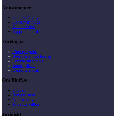
Konsumenter
Granska företag
Konsumentguide
Guider & tips
Rapportera bluff
Företagare
Företagarguide
Bedrägerier mot företag
Skydda ditt företag
Varningslistan
Rapportera bluff
Om Bluff.se
Om oss
Betygssystem
Annonsering
Användarvillkor
Juridiskt