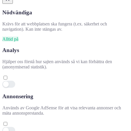
Nödvändiga
Krävs för att webbplatsen ska fungera (t.ex. säkerhet och
navigation). Kan inte stängas av.
Alltid på
Analys
Hjälper oss förstå hur sajten används så vi kan förbättra den
(anonymiserad statistik).
Annonsering
Hjälpte denna information dig?
✕
Används av Google AdSense för att visa relevanta annonser och
mäta annonsprestanda.
👍 Ja
👎 Nej