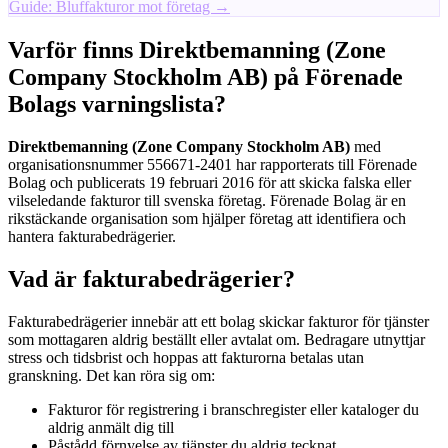
Guide: Bluffakturor mot företag →
Varför finns Direktbemanning (Zone
Company Stockholm AB) på Förenade
Bolags varningslista?
Direktbemanning (Zone Company Stockholm AB)
med
organisationsnummer 556671-2401 har rapporterats till Förenade
Bolag och publicerats 19 februari 2016 för att skicka falska eller
vilseledande fakturor till svenska företag. Förenade Bolag är en
rikstäckande organisation som hjälper företag att identifiera och
hantera fakturabedrägerier.
Vad är fakturabedrägerier?
Fakturabedrägerier innebär att ett bolag skickar fakturor för tjänster
som mottagaren aldrig beställt eller avtalat om. Bedragare utnyttjar
stress och tidsbrist och hoppas att fakturorna betalas utan
granskning. Det kan röra sig om:
Fakturor för registrering i branschregister eller kataloger du
aldrig anmält dig till
Påstådd förnyelse av tjänster du aldrig tecknat