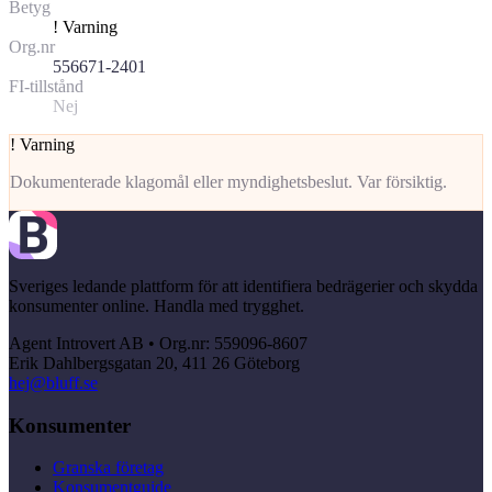
Betyg
!
Varning
Org.nr
556671-2401
FI-tillstånd
Nej
!
Varning
Dokumenterade klagomål eller myndighetsbeslut. Var försiktig.
Sveriges ledande plattform för att identifiera bedrägerier och skydda
konsumenter online. Handla med trygghet.
Agent Introvert AB • Org.nr: 559096-8607
Erik Dahlbergsgatan 20, 411 26 Göteborg
hej@bluff.se
Konsumenter
Granska företag
Konsumentguide