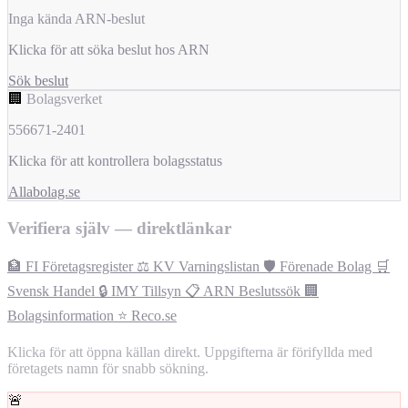
Inga kända ARN-beslut
Klicka för att söka beslut hos ARN
Sök beslut
🏢
Bolagsverket
556671-2401
Klicka för att kontrollera bolagsstatus
Allabolag.se
Verifiera själv — direktlänkar
🏦 FI Företagsregister
⚖️ KV Varningslistan
🛡️ Förenade Bolag
🛒
Svensk Handel
🔒 IMY Tillsyn
📋 ARN Beslutssök
🏢
Bolagsinformation
⭐ Reco.se
Klicka för att öppna källan direkt. Uppgifterna är förifyllda med
företagets namn för snabb sökning.
🚨