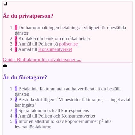
🛒
Är du privatperson?
1
Du har normalt ingen betalningsskyldighet för obeställda
tjänster
2
Kontakta din bank om du råkat betala
3
Anmäl till Polisen på
polisen.se
4
Anmäl till
Konsumentverket
Guide: Bluffakturor för privatpersoner →
💼
Är du företagare?
1
Betala inte fakturan utan att ha verifierat att du beställt
tjänsten
2
Bestrida skriftligen: "Vi bestrider faktura [nr] — inget avtal
har ingåtts"
3
Spara fakturan och all korrespondens
4
Anmäl till Polisen och Konsumentverket
5
Inför en attestrutin: kräv köpordernummer på alla
leverantörsfakturor