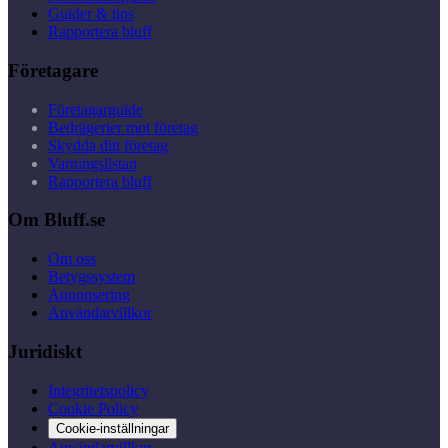
Guider & tips
Rapportera bluff
Företagare
Företagarguide
Bedrägerier mot företag
Skydda ditt företag
Varningslistan
Rapportera bluff
Om Bluff.se
Om oss
Betygssystem
Annonsering
Användarvillkor
Juridiskt
Integritetspolicy
Cookie Policy
Cookie-inställningar
Användarvillkor