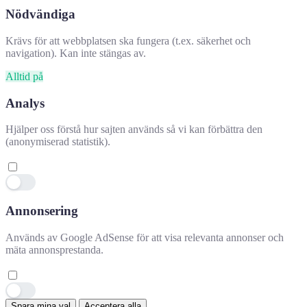
Nödvändiga
Krävs för att webbplatsen ska fungera (t.ex. säkerhet och
navigation). Kan inte stängas av.
Alltid på
Analys
Hjälper oss förstå hur sajten används så vi kan förbättra den
(anonymiserad statistik).
Annonsering
Hjälpte denna information dig?
✕
Används av Google AdSense för att visa relevanta annonser och
mäta annonsprestanda.
👍 Ja
👎 Nej
👍
Spara mina val
Acceptera alla