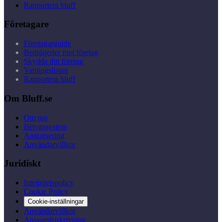
Rapportera bluff
Företagare
Företagarguide
Bedrägerier mot företag
Skydda ditt företag
Varningslistan
Rapportera bluff
Om Bluff.se
Om oss
Betygssystem
Annonsering
Användarvillkor
Juridiskt
Integritetspolicy
Cookie Policy
Cookie-inställningar
Användarvillkor
Ansvarsfriskrivning