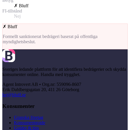
Betyg
✗
Bluff
FI-tillstånd
Nej
✗
Bluff
Formellt sanktionerat bedrägeri baserat på offentliga
myndighetsbeslut.
Sveriges ledande plattform för att identifiera bedrägerier och skydda
konsumenter online. Handla med trygghet.
Agent Introvert AB • Org.nr: 559096-8607
Erik Dahlbergsgatan 20, 411 26 Göteborg
hej@bluff.se
Konsumenter
Granska företag
Konsumentguide
Guider & tips