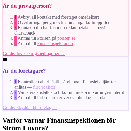
Är du privatperson?
1
Avbryt all kontakt med företaget omedelbart
2
Överför inga pengar och lämna inga kortuppgifter
3
Kontakta din bank om du redan betalat — begär
chargeback
4
Anmäl till Polisen på
polisen.se
5
Anmäl till
Finansinspektionen
Guide: Investeringsbedrägerier →
💼
Är du företagare?
1
Kontrollera alltid FI-tillstånd innan finansiella tjänster
anlitas —
fi.se/register
2
Varna era anställda och kommunicera ut varningen internt
3
Anmäl till Polisen om er verksamhet tagit skada
Guide: Skydda ditt företag →
Varför varnar Finansinspektionen för
Ström Luxora?