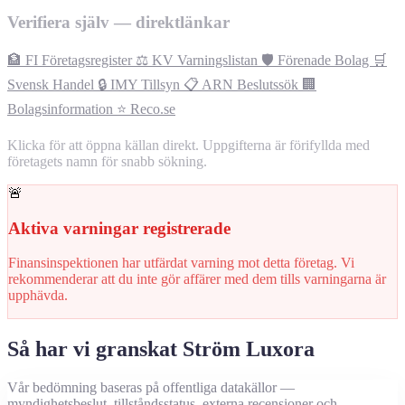
Verifiera själv — direktlänkar
🏦 FI Företagsregister
⚖️ KV Varningslistan
🛡️ Förenade Bolag
🛒
Svensk Handel
🔒 IMY Tillsyn
📋 ARN Beslutssök
🏢
Bolagsinformation
⭐ Reco.se
Klicka för att öppna källan direkt. Uppgifterna är förifyllda med
företagets namn för snabb sökning.
🚨
Aktiva varningar registrerade
Finansinspektionen har utfärdat varning mot detta företag. Vi
rekommenderar att du inte gör affärer med dem tills varningarna är
upphävda.
Så har vi granskat Ström Luxora
Vår bedömning baseras på offentliga datakällor —
myndighetsbeslut, tillståndsstatus, externa recensioner och