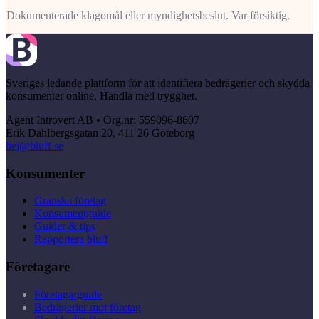
Dokumenterade klagomål eller myndighetsbeslut. Var försiktig.
Sveriges ledande plattform för att identifiera bedrägerier och skydda
konsumenter online. Handla med trygghet.
Agent Introvert AB • Org.nr: 559096-8607
Erik Dahlbergsgatan 20, 411 26 Göteborg
hej@bluff.se
Konsumenter
Granska företag
Konsumentguide
Guider & tips
Rapportera bluff
Företagare
Företagarguide
Bedrägerier mot företag