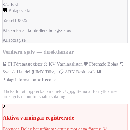
Sök beslut
🏢
Bolagsverket
556631-9025
Klicka för att kontrollera bolagsstatus
Allabolag.se
Verifiera själv — direktlänkar
🏦 FI Företagsregister
⚖️ KV Varningslistan
🛡️ Förenade Bolag
🛒
Svensk Handel
🔒 IMY Tillsyn
📋 ARN Beslutssök
🏢
Bolagsinformation
⭐ Reco.se
Klicka för att öppna källan direkt. Uppgifterna är förifyllda med
företagets namn för snabb sökning.
🚨
Aktiva varningar registrerade
Förenade Bolag har utfärdat varning mot detta företag. Vi