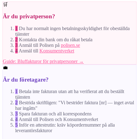
🛒
Är du privatperson?
1
Du har normalt ingen betalningsskyldighet för obeställda
tjänster
2
Kontakta din bank om du råkat betala
3
Anmäl till Polisen på
polisen.se
4
Anmäl till
Konsumentverket
Guide: Bluffakturor för privatpersoner →
💼
Är du företagare?
1
Betala inte fakturan utan att ha verifierat att du beställt
tjänsten
2
Bestrida skriftligen: "Vi bestrider faktura [nr] — inget avtal
har ingåtts"
3
Spara fakturan och all korrespondens
4
Anmäl till Polisen och Konsumentverket
5
Inför en attestrutin: kräv köpordernummer på alla
leverantörsfakturor