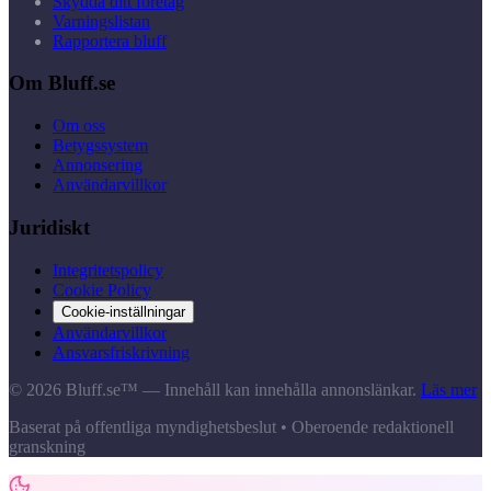
Skydda ditt företag
Varningslistan
Rapportera bluff
Om Bluff.se
Om oss
Betygssystem
Annonsering
Användarvillkor
Juridiskt
Integritetspolicy
Cookie Policy
Cookie-inställningar
Användarvillkor
Ansvarsfriskrivning
© 2026 Bluff.se™ — Innehåll kan innehålla annonslänkar.
Läs mer
Baserat på offentliga myndighetsbeslut • Oberoende redaktionell
granskning