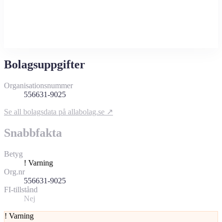
Bolagsuppgifter
Organisationsnummer
556631-9025
Se all bolagsdata på allabolag.se ↗
Snabbfakta
Betyg
!
Varning
Org.nr
556631-9025
FI-tillstånd
Nej
!
Varning