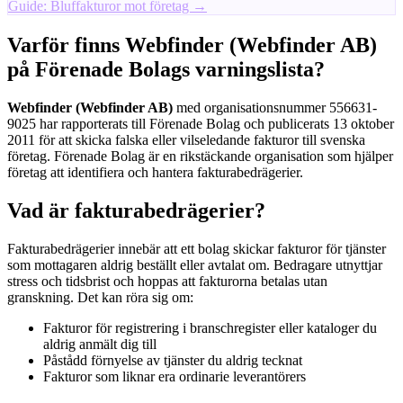
Guide: Bluffakturor mot företag →
Varför finns Webfinder (Webfinder AB)
på Förenade Bolags varningslista?
Webfinder (Webfinder AB)
med organisationsnummer 556631-
9025 har rapporterats till Förenade Bolag och publicerats 13 oktober
2011 för att skicka falska eller vilseledande fakturor till svenska
företag. Förenade Bolag är en rikstäckande organisation som hjälper
företag att identifiera och hantera fakturabedrägerier.
Vad är fakturabedrägerier?
Fakturabedrägerier innebär att ett bolag skickar fakturor för tjänster
som mottagaren aldrig beställt eller avtalat om. Bedragare utnyttjar
stress och tidsbrist och hoppas att fakturorna betalas utan
granskning. Det kan röra sig om:
Fakturor för registrering i branschregister eller kataloger du
aldrig anmält dig till
Påstådd förnyelse av tjänster du aldrig tecknat
Fakturor som liknar era ordinarie leverantörers