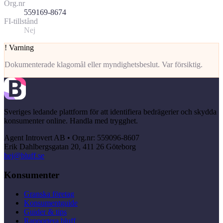
Org.nr
559169-8674
FI-tillstånd
Nej
!
Varning
Dokumenterade klagomål eller myndighetsbeslut. Var försiktig.
Sveriges ledande plattform för att identifiera bedrägerier och skydda
konsumenter online. Handla med trygghet.
Agent Introvert AB • Org.nr: 559096-8607
Erik Dahlbergsgatan 20, 411 26 Göteborg
hej@bluff.se
Konsumenter
Granska företag
Konsumentguide
Guider & tips
Rapportera bluff