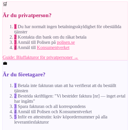
🛒
Är du privatperson?
1
Du har normalt ingen betalningsskyldighet för obeställda
tjänster
2
Kontakta din bank om du råkat betala
3
Anmäl till Polisen på
polisen.se
4
Anmäl till
Konsumentverket
Guide: Bluffakturor för privatpersoner →
💼
Är du företagare?
1
Betala inte fakturan utan att ha verifierat att du beställt
tjänsten
2
Bestrida skriftligen: "Vi bestrider faktura [nr] — inget avtal
har ingåtts"
3
Spara fakturan och all korrespondens
4
Anmäl till Polisen och Konsumentverket
5
Inför en attestrutin: kräv köpordernummer på alla
leverantörsfakturor