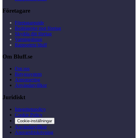
Företagare
Företagarguide
Bedrägerier mot företag
Skydda ditt företag
Varningslistan
Rapportera bluff
Om Bluff.se
Om oss
Betygssystem
Annonsering
Användarvillkor
Juridiskt
Integritetspolicy
Cookie Policy
Cookie-inställningar
Användarvillkor
Ansvarsfriskrivning