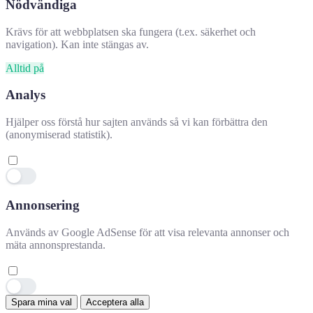
Nödvändiga
Krävs för att webbplatsen ska fungera (t.ex. säkerhet och
navigation). Kan inte stängas av.
Alltid på
Analys
Hjälper oss förstå hur sajten används så vi kan förbättra den
(anonymiserad statistik).
Annonsering
Hjälpte denna information dig?
✕
Används av Google AdSense för att visa relevanta annonser och
mäta annonsprestanda.
👍 Ja
👎 Nej
👍
Spara mina val
Acceptera alla