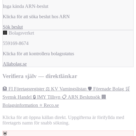
Inga kända ARN-beslut
Klicka för att söka beslut hos ARN
Sök beslut
🏢
Bolagsverket
559169-8674
Klicka för att kontrollera bolagsstatus
Allabolag.se
Verifiera själv — direktlänkar
🏦 FI Företagsregister
⚖️ KV Varningslistan
🛡️ Förenade Bolag
🛒
Svensk Handel
🔒 IMY Tillsyn
📋 ARN Beslutssök
🏢
Bolagsinformation
⭐ Reco.se
Klicka för att öppna källan direkt. Uppgifterna är förifyllda med
företagets namn för snabb sökning.
🚨