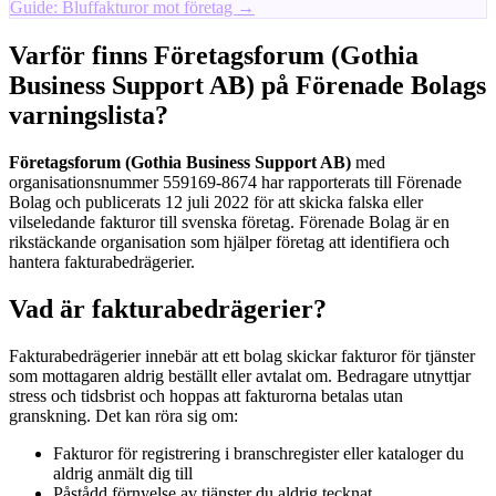
Guide: Bluffakturor mot företag →
Varför finns Företagsforum (Gothia
Business Support AB) på Förenade Bolags
varningslista?
Företagsforum (Gothia Business Support AB)
med
organisationsnummer 559169-8674 har rapporterats till Förenade
Bolag och publicerats 12 juli 2022 för att skicka falska eller
vilseledande fakturor till svenska företag. Förenade Bolag är en
rikstäckande organisation som hjälper företag att identifiera och
hantera fakturabedrägerier.
Vad är fakturabedrägerier?
Fakturabedrägerier innebär att ett bolag skickar fakturor för tjänster
som mottagaren aldrig beställt eller avtalat om. Bedragare utnyttjar
stress och tidsbrist och hoppas att fakturorna betalas utan
granskning. Det kan röra sig om:
Fakturor för registrering i branschregister eller kataloger du
aldrig anmält dig till
Påstådd förnyelse av tjänster du aldrig tecknat