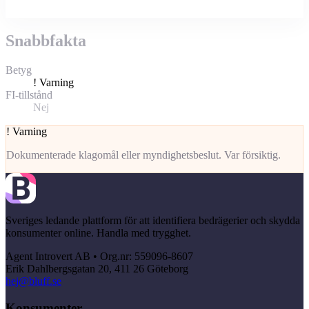
Snabbfakta
Betyg
!
Varning
FI-tillstånd
Nej
!
Varning
Dokumenterade klagomål eller myndighetsbeslut. Var försiktig.
Sveriges ledande plattform för att identifiera bedrägerier och skydda
konsumenter online. Handla med trygghet.
Agent Introvert AB • Org.nr: 559096-8607
Erik Dahlbergsgatan 20, 411 26 Göteborg
hej@bluff.se
Konsumenter