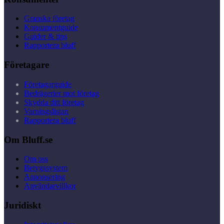
Granska företag
Konsumentguide
Guider & tips
Rapportera bluff
Företagare
Företagarguide
Bedrägerier mot företag
Skydda ditt företag
Varningslistan
Rapportera bluff
Om Bluff.se
Om oss
Betygssystem
Annonsering
Användarvillkor
Juridiskt