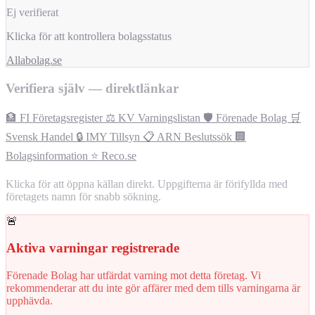
Ej verifierat
Klicka för att kontrollera bolagsstatus
Allabolag.se
Verifiera själv — direktlänkar
🏦 FI Företagsregister
⚖️ KV Varningslistan
🛡️ Förenade Bolag
🛒
Svensk Handel
🔒 IMY Tillsyn
📋 ARN Beslutssök
🏢
Bolagsinformation
⭐ Reco.se
Klicka för att öppna källan direkt. Uppgifterna är förifyllda med
företagets namn för snabb sökning.
🚨
Aktiva varningar registrerade
Förenade Bolag har utfärdat varning mot detta företag. Vi
rekommenderar att du inte gör affärer med dem tills varningarna är
upphävda.