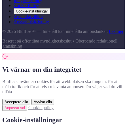
Integritetspolicy
Cookie Policy
Cookie-inställningar
Användarvillkor
Ansvarsfriskrivning
© 2026 Bluff.se™ — Innehåll kan innehålla annonslänkar.
Läs mer
Baserat på offentliga myndighetsbeslut • Oberoende redaktionell
granskning
Vi värnar om din integritet
Bluff.se använder cookies för att webbplatsen ska fungera, för att
mäta trafik och för att visa relevanta annonser. Du väljer vad du vill
tillåta.
Acceptera alla
Avvisa alla
Cookie policy
Anpassa val
Cookie-inställningar