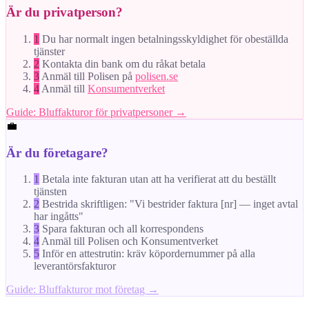
Är du privatperson?
1
Du har normalt ingen betalningsskyldighet för obeställda
tjänster
2
Kontakta din bank om du råkat betala
3
Anmäl till Polisen på
polisen.se
4
Anmäl till
Konsumentverket
Guide: Bluffakturor för privatpersoner →
💼
Är du företagare?
1
Betala inte fakturan utan att ha verifierat att du beställt
tjänsten
2
Bestrida skriftligen: "Vi bestrider faktura [nr] — inget avtal
har ingåtts"
3
Spara fakturan och all korrespondens
4
Anmäl till Polisen och Konsumentverket
5
Inför en attestrutin: kräv köpordernummer på alla
leverantörsfakturor
Guide: Bluffakturor mot företag →