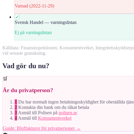
Varnad (2022-11-29)
✓
Svensk Handel — varningslistan
Ej på varningslistan
Källdata: Finansinspektionen, Konsumentverket, Integritetsskyddsm
vid senaste granskning.
Vad gör du nu?
🛒
Är du privatperson?
1
Du har normalt ingen betalningsskyldighet för obeställda tjän
2
Kontakta din bank om du råkat betala
3
Anmäl till Polisen på
polisen.se
4
Anmäl till
Konsumentverket
Guide: Bluffakturor för privatpersoner →