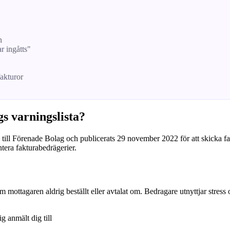
n
ar ingåtts"
fakturor
s varningslista?
l Förenade Bolag och publicerats 29 november 2022 för att skicka falsk
ntera fakturabedrägerier.
om mottagaren aldrig beställt eller avtalat om. Bedragare utnyttjar stress
ig anmält dig till