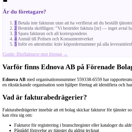
💼
Är du företagare?
1
Betala inte fakturan utan att ha verifierat att du beställt tjänste
2
Bestrida skriftligen: "Vi bestrider faktura [nr] — inget avtal h
3
Spara fakturan och all korrespondens
4
Anmäl till Polisen och Konsumentverket
5
Inför en attestrutin: kräv köpordernummer på alla leverantörs
Guide: Bluffakturor mot företag →
Varför finns Ednova AB på Förenade Bolag
Ednova AB
med organisationsnummer 559338-6559 har rapporterats til
en rikstäckande organisation som hjälper företag att identifiera och ha
Vad är fakturabedrägerier?
Fakturabedrägerier innebär att ett bolag skickar fakturor för tjänster s
kan röra sig om:
Fakturor för registrering i branschregister eller kataloger du aldr
Påstådd förnyelse av tjänster du aldrig tecknat