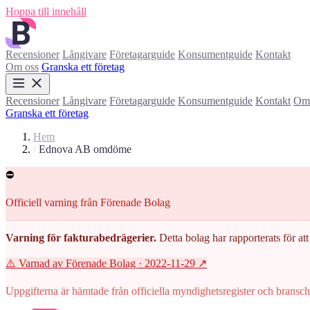
Hoppa till innehåll
Recensioner
Långivare
Företagarguide
Konsumentguide
Kontakt
Om oss
Granska ett företag
Recensioner
Långivare
Företagarguide
Konsumentguide
Kontakt
Om 
Granska ett företag
Hem
/
Ednova AB omdöme
⛔
Officiell varning från Förenade Bolag
Varning för fakturabedrägerier.
Detta bolag har rapporterats för att 
⚠️ Varnad av Förenade Bolag
· 2022-11-29
↗
Uppgifterna är hämtade från officiella myndighetsregister och branscho