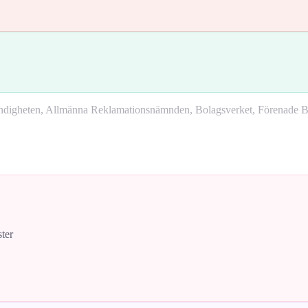
yndigheten, Allmänna Reklamationsnämnden, Bolagsverket, Förenade Bo
ster