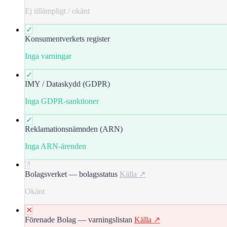
Ej tillämpligt / okänt
✓
Konsumentverkets register
Inga varningar
✓
IMY / Dataskydd (GDPR)
Inga GDPR-sanktioner
✓
Reklamationsnämnden (ARN)
Inga ARN-ärenden
?
Bolagsverket — bolagsstatus
Källa ↗
Okänt
✕
Förenade Bolag — varningslistan
Källa ↗