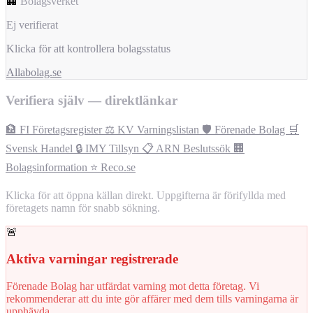
🏢
Bolagsverket
Ej verifierat
Klicka för att kontrollera bolagsstatus
Allabolag.se
Verifiera själv — direktlänkar
🏦 FI Företagsregister
⚖️ KV Varningslistan
🛡️ Förenade Bolag
🛒
Svensk Handel
🔒 IMY Tillsyn
📋 ARN Beslutssök
🏢
Bolagsinformation
⭐ Reco.se
Klicka för att öppna källan direkt. Uppgifterna är förifyllda med
företagets namn för snabb sökning.
🚨
Aktiva varningar registrerade
Förenade Bolag har utfärdat varning mot detta företag. Vi
rekommenderar att du inte gör affärer med dem tills varningarna är
upphävda.