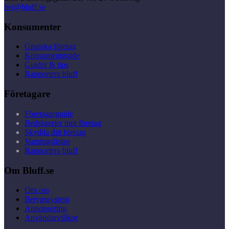
hej@bluff.se
Konsumenter
Granska företag
Konsumentguide
Guider & tips
Rapportera bluff
Företagare
Företagarguide
Bedrägerier mot företag
Skydda ditt företag
Varningslistan
Rapportera bluff
Om Bluff.se
Om oss
Betygssystem
Annonsering
Användarvillkor