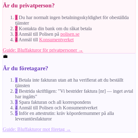
Är du privatperson?
1
Du har normalt ingen betalningsskyldighet för obeställda
tjänster
2
Kontakta din bank om du råkat betala
3
Anmäl till Polisen på
polisen.se
4
Anmäl till
Konsumentverket
Guide: Bluffakturor för privatpersoner →
💼
Är du företagare?
1
Betala inte fakturan utan att ha verifierat att du beställt
tjänsten
2
Bestrida skriftligen: "Vi bestrider faktura [nr] — inget avtal
har ingåtts"
3
Spara fakturan och all korrespondens
4
Anmäl till Polisen och Konsumentverket
5
Inför en attestrutin: kräv köpordernummer på alla
leverantörsfakturor
Guide: Bluffakturor mot företag →