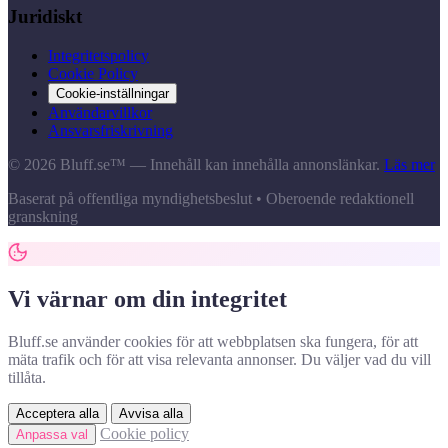
Juridiskt
Integritetspolicy
Cookie Policy
Cookie-inställningar
Användarvillkor
Ansvarsfriskrivning
© 2026 Bluff.se™ — Innehåll kan innehålla annonslänkar.
Läs mer
Baserat på offentliga myndighetsbeslut • Oberoende redaktionell
granskning
Vi värnar om din integritet
Bluff.se använder cookies för att webbplatsen ska fungera, för att
mäta trafik och för att visa relevanta annonser. Du väljer vad du vill
tillåta.
Acceptera alla
Avvisa alla
Cookie policy
Anpassa val