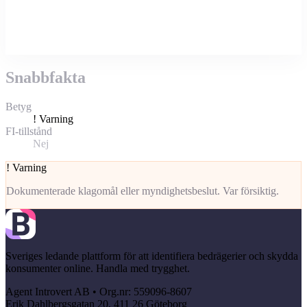
Snabbfakta
Betyg
!
Varning
FI-tillstånd
Nej
!
Varning
Dokumenterade klagomål eller myndighetsbeslut. Var försiktig.
Sveriges ledande plattform för att identifiera bedrägerier och skydda
konsumenter online. Handla med trygghet.
Agent Introvert AB • Org.nr: 559096-8607
Erik Dahlbergsgatan 20, 411 26 Göteborg