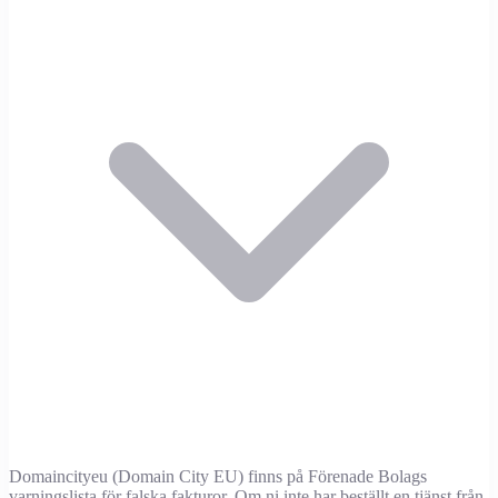
Domaincityeu (Domain City EU) finns på Förenade Bolags
varningslista för falska fakturor. Om ni inte har beställt en tjänst från