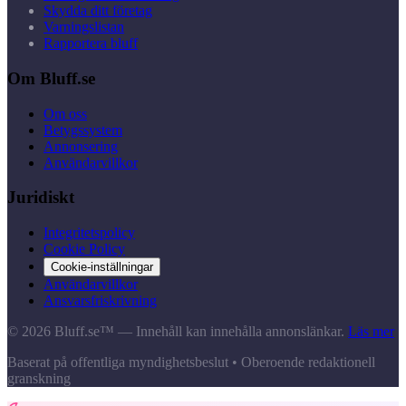
Skydda ditt företag
Varningslistan
Rapportera bluff
Om Bluff.se
Om oss
Betygssystem
Annonsering
Användarvillkor
Juridiskt
Integritetspolicy
Cookie Policy
Cookie-inställningar
Användarvillkor
Ansvarsfriskrivning
© 2026 Bluff.se™ — Innehåll kan innehålla annonslänkar.
Läs mer
Baserat på offentliga myndighetsbeslut • Oberoende redaktionell
granskning