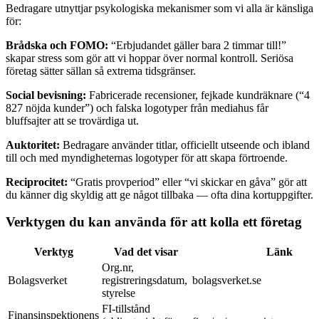
Bedragare utnyttjar psykologiska mekanismer som vi alla är känsliga
för:
Brådska och FOMO:
“Erbjudandet gäller bara 2 timmar till!”
skapar stress som gör att vi hoppar över normal kontroll. Seriösa
företag sätter sällan så extrema tidsgränser.
Social bevisning:
Fabricerade recensioner, fejkade kundräknare (“4
827 nöjda kunder”) och falska logotyper från mediahus får
bluffsajter att se trovärdiga ut.
Auktoritet:
Bedragare använder titlar, officiellt utseende och ibland
till och med myndigheternas logotyper för att skapa förtroende.
Reciprocitet:
“Gratis provperiod” eller “vi skickar en gåva” gör att
du känner dig skyldig att ge något tillbaka — ofta dina kortuppgifter.
Verktygen du kan använda för att kolla ett företag
Verktyg
Vad det visar
Länk
Org.nr,
Bolagsverket
registreringsdatum,
bolagsverket.se
styrelse
FI-tillstånd
Finansinspektionens