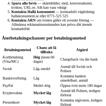
Spara alla bevis
— skärmbilder, mejl, konversationer,
kvitton, URL:er. Allt kan vara viktigt
Kontakta Hallå konsument
— kostnadsfri vägledning:
hallakonsument.se eller 0771-525 525
Kontakta ARN
om tvisten gäller ett svenskt företag —
Allmänna reklamationsnämnden kan pröva ditt ärende
kostnadsfritt
Återbetalningschanser per betalningsmetod
Chans att få
Betalningsmetod
Åtgärd
tillbaka
Kortbetalning
Hög
(inom 60
Chargeback via din bank
(Visa/MC)
dagar)
Anmäl till Swish och
Swish
Låg–medel
Polisen
Kontakta banken
Banköverföring
Låg
omedelbart, anmäl
PayPal
Medel–hög
Öppna tvist inom 180 dagar
Anmäl till Polisen, troligen
Kryptovaluta
Mycket låg
förlorat
Kontakta utgivaren, troligen
Presentkort
Mycket låg
förlorat