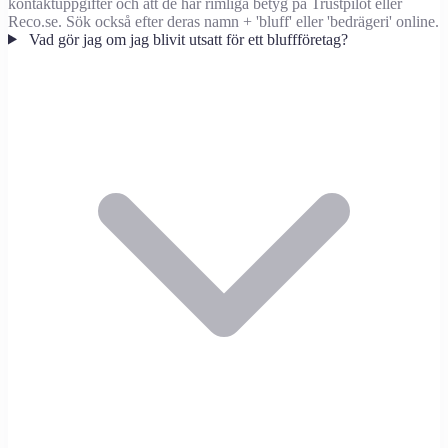
kontaktuppgifter och att de har rimliga betyg på Trustpilot eller
Reco.se. Sök också efter deras namn + 'bluff' eller 'bedrägeri' online.
Vad gör jag om jag blivit utsatt för ett bluffföretag?