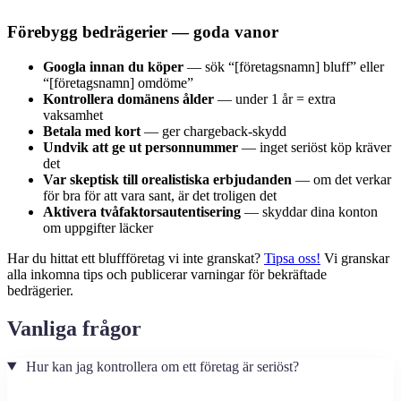
Förebygg bedrägerier — goda vanor
Googla innan du köper
— sök “[företagsnamn] bluff” eller
“[företagsnamn] omdöme”
Kontrollera domänens ålder
— under 1 år = extra
vaksamhet
Betala med kort
— ger chargeback-skydd
Undvik att ge ut personnummer
— inget seriöst köp kräver
det
Var skeptisk till orealistiska erbjudanden
— om det verkar
för bra för att vara sant, är det troligen det
Aktivera tvåfaktorsautentisering
— skyddar dina konton
om uppgifter läcker
Har du hittat ett bluffföretag vi inte granskat?
Tipsa oss!
Vi granskar
alla inkomna tips och publicerar varningar för bekräftade
bedrägerier.
Vanliga frågor
Hur kan jag kontrollera om ett företag är seriöst?