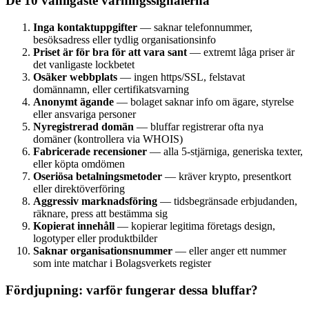
De 10 vanligaste varningssignalerna
Inga kontaktuppgifter
— saknar telefonnummer,
besöksadress eller tydlig organisationsinfo
Priset är för bra för att vara sant
— extremt låga priser är
det vanligaste lockbetet
Osäker webbplats
— ingen https/SSL, felstavat
domännamn, eller certifikatsvarning
Anonymt ägande
— bolaget saknar info om ägare, styrelse
eller ansvariga personer
Nyregistrerad domän
— bluffar registrerar ofta nya
domäner (kontrollera via WHOIS)
Fabricerade recensioner
— alla 5-stjärniga, generiska texter,
eller köpta omdömen
Oseriösa betalningsmetoder
— kräver krypto, presentkort
eller direktöverföring
Aggressiv marknadsföring
— tidsbegränsade erbjudanden,
räknare, press att bestämma sig
Kopierat innehåll
— kopierar legitima företags design,
logotyper eller produktbilder
Saknar organisationsnummer
— eller anger ett nummer
som inte matchar i Bolagsverkets register
Fördjupning: varför fungerar dessa bluffar?