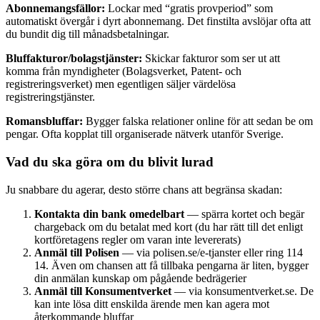
Abonnemangsfällor:
Lockar med “gratis provperiod” som
automatiskt övergår i dyrt abonnemang. Det finstilta avslöjar ofta att
du bundit dig till månadsbetalningar.
Bluffakturor/bolagstjänster:
Skickar fakturor som ser ut att
komma från myndigheter (Bolagsverket, Patent- och
registreringsverket) men egentligen säljer värdelösa
registreringstjänster.
Romansbluffar:
Bygger falska relationer online för att sedan be om
pengar. Ofta kopplat till organiserade nätverk utanför Sverige.
Vad du ska göra om du blivit lurad
Ju snabbare du agerar, desto större chans att begränsa skadan:
Kontakta din bank omedelbart
— spärra kortet och begär
chargeback om du betalat med kort (du har rätt till det enligt
kortföretagens regler om varan inte levererats)
Anmäl till Polisen
— via polisen.se/e-tjanster eller ring 114
14. Även om chansen att få tillbaka pengarna är liten, bygger
din anmälan kunskap om pågående bedrägerier
Anmäl till Konsumentverket
— via konsumentverket.se. De
kan inte lösa ditt enskilda ärende men kan agera mot
återkommande bluffar