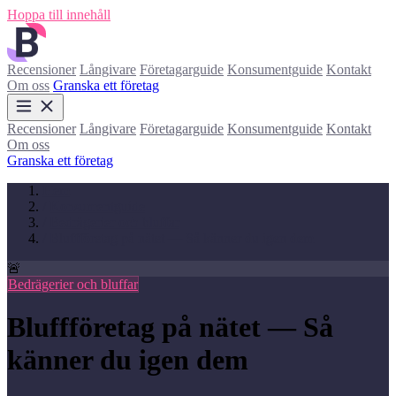
Hoppa till innehåll
Recensioner
Långivare
Företagarguide
Konsumentguide
Kontakt
Om oss
Granska ett företag
Recensioner
Långivare
Företagarguide
Konsumentguide
Kontakt
Om oss
Granska ett företag
Hem
/
Konsumentguide
/
Bedrägerier och bluffar
/
Bluffföretag på nätet — Så känner du igen dem
🚨
Bedrägerier och bluffar
Bluffföretag på nätet — Så
känner du igen dem