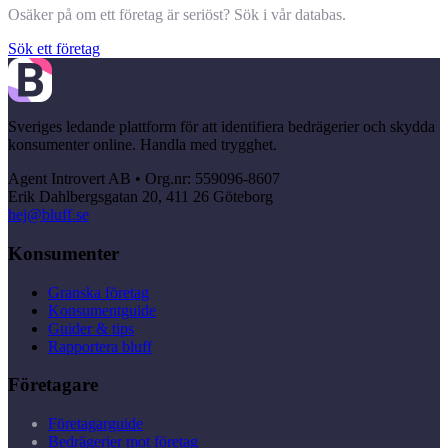
Osäker på om ett företag är seriöst? Sök i vår databas.
Sök ett företag
Sveriges ledande plattform för att identifiera bedrägerier och skydda
konsumenter online. Handla med trygghet.
Agent Introvert AB • Org.nr: 559096-8607
Erik Dahlbergsgatan 20, 411 26 Göteborg
hej@bluff.se
Konsumenter
Granska företag
Konsumentguide
Guider & tips
Rapportera bluff
Företagare
Företagarguide
Bedrägerier mot företag