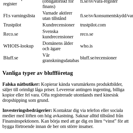
(obligatoriskt för
fi.se/sv/vara-register
register
finans)
Varnade aktörer
FI:s varningslista
fi.se/sv/konsumentskydd/var
utan tillstånd
Trustpilot
Kundrecensioner
trustpilot.com
Svenska
Reco.se
reco.se
kundrecensioner
Domänens ålder
WHOIS-lookup
who.is
och ägare
Vår
Bluff.se
bluff.se/recensioner
granskningsdatabas
Vanliga typer av bluffföretag
Falska nätbutiker:
Kopierar kända varumärkens produktbilder,
säljer till orimligt låga priser. Levererar antingen ingenting, billiga
kopior eller fel vara. Ofta registrerade utomlands med kinesisk
dropshipping som grund.
Investeringsbedrägerier:
Kontaktar dig via telefon eller sociala
medier med löften om hög avkastning. Saknar alltid tillstånd från
Finansinspektionen. Kan börja med att ge dig en liten “vinst” för att
bygga förtroende innan de ber om större insatser.