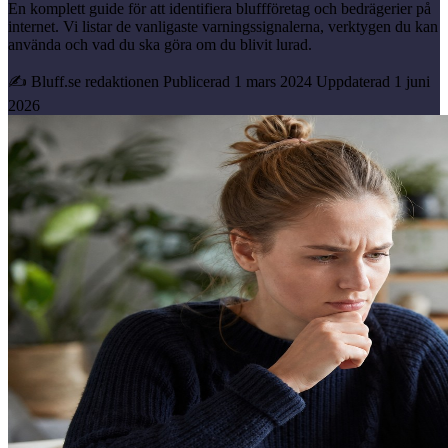
En komplett guide för att identifiera bluffföretag och bedrägerier på
internet. Vi listar de vanligaste varningssignalerna, verktygen du kan
använda och vad du ska göra om du blivit lurad.
✍ Bluff.se redaktionen
Publicerad 1 mars 2024
Uppdaterad 1 juni
2026