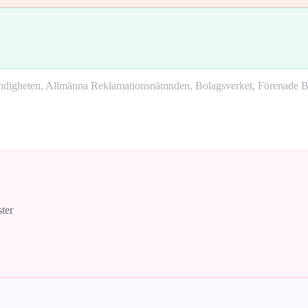
yndigheten, Allmänna Reklamationsnämnden, Bolagsverket, Förenade Bo
ster