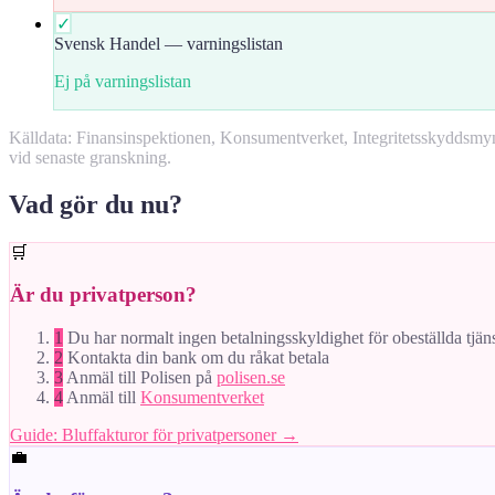
✓
Svensk Handel — varningslistan
Ej på varningslistan
Källdata: Finansinspektionen, Konsumentverket, Integritetsskyddsm
vid senaste granskning.
Vad gör du nu?
🛒
Är du privatperson?
1
Du har normalt ingen betalningsskyldighet för obeställda tjän
2
Kontakta din bank om du råkat betala
3
Anmäl till Polisen på
polisen.se
4
Anmäl till
Konsumentverket
Guide: Bluffakturor för privatpersoner →
💼