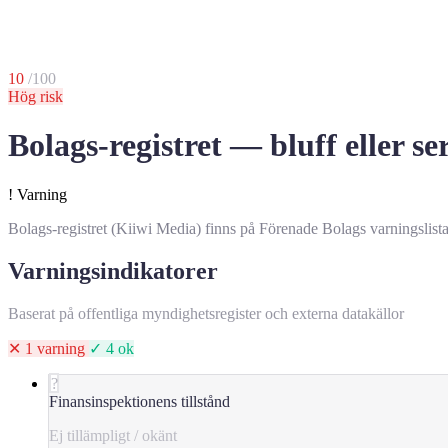
10
/100
Hög risk
Bolags-registret — bluff eller se
!
Varning
Bolags-registret (Kiiwi Media) finns på Förenade Bolags varningslista 
Varningsindikatorer
Baserat på offentliga myndighetsregister och externa datakällor
✕ 1 varning
✓ 4 ok
?
Finansinspektionens tillstånd
Ej tillämpligt / okänt