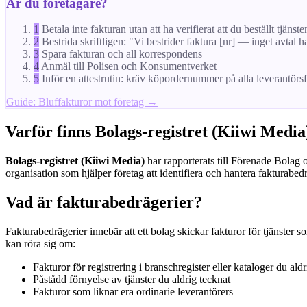
Är du företagare?
1
Betala inte fakturan utan att ha verifierat att du beställt tjänste
2
Bestrida skriftligen: "Vi bestrider faktura [nr] — inget avtal h
3
Spara fakturan och all korrespondens
4
Anmäl till Polisen och Konsumentverket
5
Inför en attestrutin: kräv köpordernummer på alla leverantörs
Guide: Bluffakturor mot företag →
Varför finns Bolags-registret (Kiiwi Media
Bolags-registret (Kiiwi Media)
har rapporterats till Förenade Bolag o
organisation som hjälper företag att identifiera och hantera fakturabedr
Vad är fakturabedrägerier?
Fakturabedrägerier innebär att ett bolag skickar fakturor för tjänster s
kan röra sig om:
Fakturor för registrering i branschregister eller kataloger du aldr
Påstådd förnyelse av tjänster du aldrig tecknat
Fakturor som liknar era ordinarie leverantörers