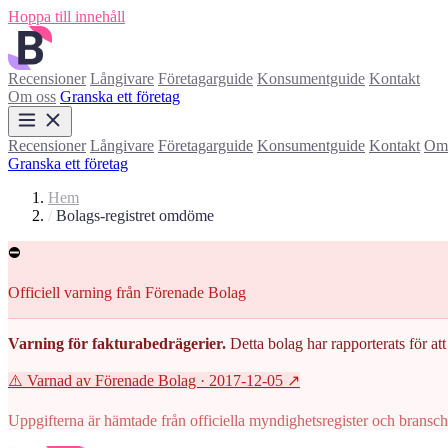
Hoppa till innehåll
Recensioner
Långivare
Företagarguide
Konsumentguide
Kontakt
Om oss
Granska ett företag
Recensioner
Långivare
Företagarguide
Konsumentguide
Kontakt
Om 
Granska ett företag
Hem
/
Bolags-registret omdöme
⛔
Officiell varning från Förenade Bolag
Varning för fakturabedrägerier.
Detta bolag har rapporterats för att 
⚠️ Varnad av Förenade Bolag
· 2017-12-05
↗
Uppgifterna är hämtade från officiella myndighetsregister och branscho