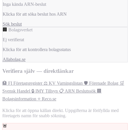
Inga kända ARN-beslut
Klicka för att söka beslut hos ARN
Sök beslut
🏢
Bolagsverket
Ej verifierat
Klicka för att kontrollera bolagsstatus
Allabolag.se
Verifiera själv — direktlänkar
🏦 FI Företagsregister
⚖️ KV Varningslistan
🛡️ Förenade Bolag
🛒
Svensk Handel
🔒 IMY Tillsyn
📋 ARN Beslutssök
🏢
Bolagsinformation
⭐ Reco.se
Klicka för att öppna källan direkt. Uppgifterna är förifyllda med
företagets namn för snabb sökning.
🚨