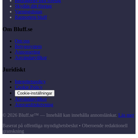
Bedrägerier mot företag
Skydda ditt företag
Varningslistan
Rapportera bluff
Om Bluff.se
Om oss
Betygssystem
Annonsering
Användarvillkor
Juridiskt
Integritetspolicy
Cookie Policy
Cookie-inställningar
Användarvillkor
Ansvarsfriskrivning
© 2026 Bluff.se™ — Innehåll kan innehålla annonslänkar.
Läs mer
Baserat på offentliga myndighetsbeslut • Oberoende redaktionell
granskning