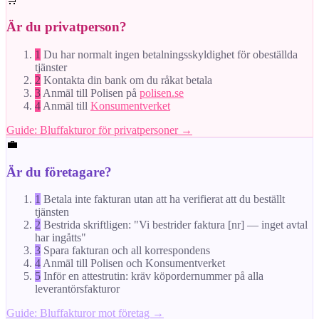
Är du privatperson?
1
Du har normalt ingen betalningsskyldighet för obeställda
tjänster
2
Kontakta din bank om du råkat betala
3
Anmäl till Polisen på
polisen.se
4
Anmäl till
Konsumentverket
Guide: Bluffakturor för privatpersoner →
💼
Är du företagare?
1
Betala inte fakturan utan att ha verifierat att du beställt
tjänsten
2
Bestrida skriftligen: "Vi bestrider faktura [nr] — inget avtal
har ingåtts"
3
Spara fakturan och all korrespondens
4
Anmäl till Polisen och Konsumentverket
5
Inför en attestrutin: kräv köpordernummer på alla
leverantörsfakturor
Guide: Bluffakturor mot företag →