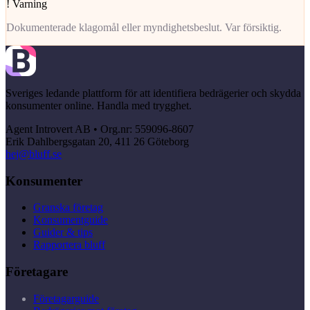
!
Varning
Dokumenterade klagomål eller myndighetsbeslut. Var försiktig.
Sveriges ledande plattform för att identifiera bedrägerier och skydda
konsumenter online. Handla med trygghet.
Agent Introvert AB • Org.nr: 559096-8607
Erik Dahlbergsgatan 20, 411 26 Göteborg
hej@bluff.se
Konsumenter
Granska företag
Konsumentguide
Guider & tips
Rapportera bluff
Företagare
Företagarguide