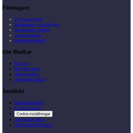
Företagare
Företagarguide
Bedrägerier mot företag
Skydda ditt företag
Varningslistan
Rapportera bluff
Om Bluff.se
Om oss
Betygssystem
Annonsering
Användarvillkor
Juridiskt
Integritetspolicy
Cookie Policy
Cookie-inställningar
Användarvillkor
Ansvarsfriskrivning