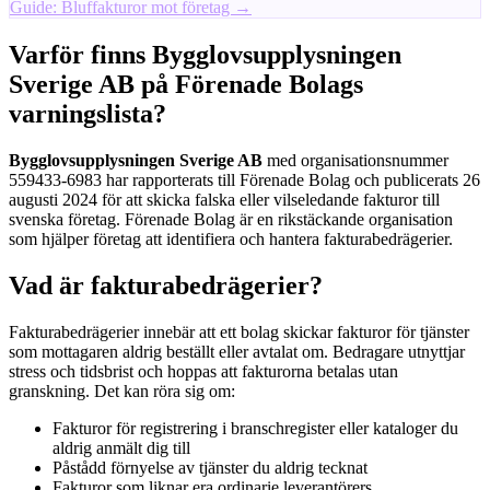
Guide: Bluffakturor mot företag →
Varför finns Bygglovsupplysningen
Sverige AB på Förenade Bolags
varningslista?
Bygglovsupplysningen Sverige AB
med organisationsnummer
559433-6983 har rapporterats till Förenade Bolag och publicerats 26
augusti 2024 för att skicka falska eller vilseledande fakturor till
svenska företag. Förenade Bolag är en rikstäckande organisation
som hjälper företag att identifiera och hantera fakturabedrägerier.
Vad är fakturabedrägerier?
Fakturabedrägerier innebär att ett bolag skickar fakturor för tjänster
som mottagaren aldrig beställt eller avtalat om. Bedragare utnyttjar
stress och tidsbrist och hoppas att fakturorna betalas utan
granskning. Det kan röra sig om:
Fakturor för registrering i branschregister eller kataloger du
aldrig anmält dig till
Påstådd förnyelse av tjänster du aldrig tecknat
Fakturor som liknar era ordinarie leverantörers