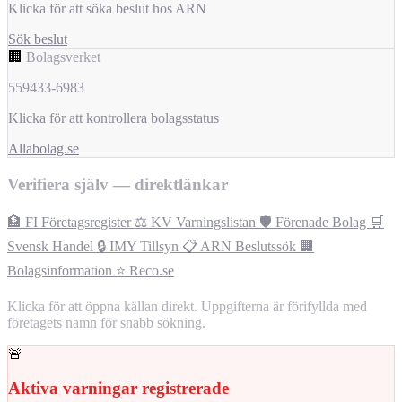
Klicka för att söka beslut hos ARN
Sök beslut
🏢
Bolagsverket
559433-6983
Klicka för att kontrollera bolagsstatus
Allabolag.se
Verifiera själv — direktlänkar
🏦 FI Företagsregister
⚖️ KV Varningslistan
🛡️ Förenade Bolag
🛒
Svensk Handel
🔒 IMY Tillsyn
📋 ARN Beslutssök
🏢
Bolagsinformation
⭐ Reco.se
Klicka för att öppna källan direkt. Uppgifterna är förifyllda med
företagets namn för snabb sökning.
🚨
Aktiva varningar registrerade