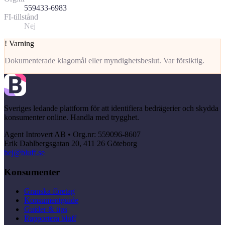
559433-6983
FI-tillstånd
Nej
!
Varning
Dokumenterade klagomål eller myndighetsbeslut. Var försiktig.
Sveriges ledande plattform för att identifiera bedrägerier och skydda
konsumenter online. Handla med trygghet.
Agent Introvert AB • Org.nr: 559096-8607
Erik Dahlbergsgatan 20, 411 26 Göteborg
hej@bluff.se
Konsumenter
Granska företag
Konsumentguide
Guider & tips
Rapportera bluff