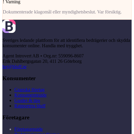
!
Varning
Dokumenterade klagomål eller myndighetsbeslut. Var försiktig.
Sveriges ledande plattform för att identifiera bedrägerier och skydda
konsumenter online. Handla med trygghet.
Agent Introvert AB • Org.nr: 559096-8607
Erik Dahlbergsgatan 20, 411 26 Göteborg
hej@bluff.se
Konsumenter
Granska företag
Konsumentguide
Guider & tips
Rapportera bluff
Företagare
Företagarguide