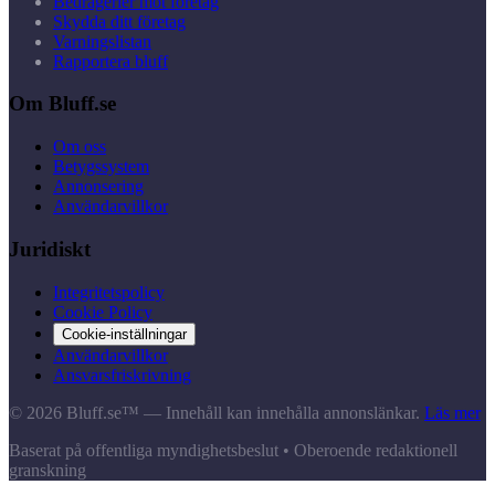
Bedrägerier mot företag
Skydda ditt företag
Varningslistan
Rapportera bluff
Om Bluff.se
Om oss
Betygssystem
Annonsering
Användarvillkor
Juridiskt
Integritetspolicy
Cookie Policy
Cookie-inställningar
Användarvillkor
Ansvarsfriskrivning
© 2026 Bluff.se™ — Innehåll kan innehålla annonslänkar.
Läs mer
Baserat på offentliga myndighetsbeslut • Oberoende redaktionell
granskning