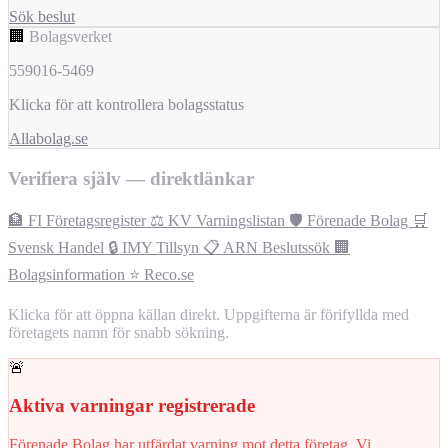
Sök beslut
🏢
Bolagsverket
559016-5469
Klicka för att kontrollera bolagsstatus
Allabolag.se
Verifiera själv — direktlänkar
🏦 FI Företagsregister
⚖️ KV Varningslistan
🛡️ Förenade Bolag
🛒
Svensk Handel
🔒 IMY Tillsyn
📋 ARN Beslutssök
🏢
Bolagsinformation
⭐ Reco.se
Klicka för att öppna källan direkt. Uppgifterna är förifyllda med
företagets namn för snabb sökning.
🚨
Aktiva varningar registrerade
Förenade Bolag har utfärdat varning mot detta företag. Vi