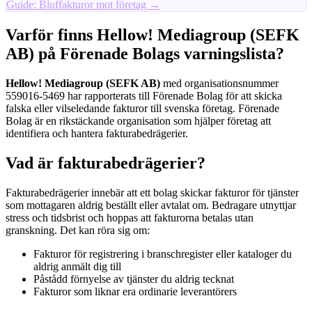
Guide: Bluffakturor mot företag →
Varför finns Hellow! Mediagroup (SEFK
AB) på Förenade Bolags varningslista?
Hellow! Mediagroup (SEFK AB)
med organisationsnummer
559016-5469 har rapporterats till Förenade Bolag för att skicka
falska eller vilseledande fakturor till svenska företag. Förenade
Bolag är en rikstäckande organisation som hjälper företag att
identifiera och hantera fakturabedrägerier.
Vad är fakturabedrägerier?
Fakturabedrägerier innebär att ett bolag skickar fakturor för tjänster
som mottagaren aldrig beställt eller avtalat om. Bedragare utnyttjar
stress och tidsbrist och hoppas att fakturorna betalas utan
granskning. Det kan röra sig om:
Fakturor för registrering i branschregister eller kataloger du
aldrig anmält dig till
Påstådd förnyelse av tjänster du aldrig tecknat
Fakturor som liknar era ordinarie leverantörers