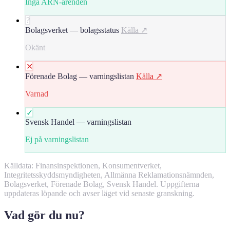
Inga ARN-ärenden
?
Bolagsverket — bolagsstatus
Källa ↗
Okänt
✕
Förenade Bolag — varningslistan
Källa ↗
Varnad
✓
Svensk Handel — varningslistan
Ej på varningslistan
Källdata: Finansinspektionen, Konsumentverket,
Integritetsskyddsmyndigheten, Allmänna Reklamationsnämnden,
Bolagsverket, Förenade Bolag, Svensk Handel. Uppgifterna
uppdateras löpande och avser läget vid senaste granskning.
Vad gör du nu?