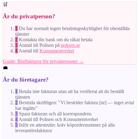
🛒
Är du privatperson?
1
Du har normalt ingen betalningsskyldighet för obeställda
tjänster
2
Kontakta din bank om du råkat betala
3
Anmäl till Polisen på
polisen.se
4
Anmäl till
Konsumentverket
Guide: Bluffakturor för privatpersoner →
💼
Är du företagare?
1
Betala inte fakturan utan att ha verifierat att du beställt
tjänsten
2
Bestrida skriftligen: "Vi bestrider faktura [nr] — inget avtal
har ingåtts"
3
Spara fakturan och all korrespondens
4
Anmäl till Polisen och Konsumentverket
5
Inför en attestrutin: kräv köpordernummer på alla
leverantörsfakturor