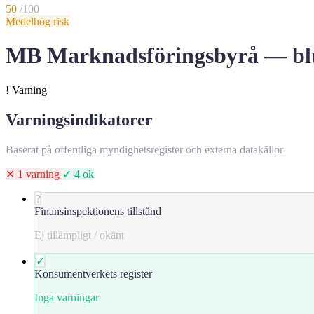
50
/100
Medelhög risk
MB Marknadsföringsbyrå — bluff
!
Varning
Varningsindikatorer
Baserat på offentliga myndighetsregister och externa datakällor
✕ 1 varning
✓ 4 ok
?
Finansinspektionens tillstånd
Ej tillämpligt / okänt
✓
Konsumentverkets register
Inga varningar