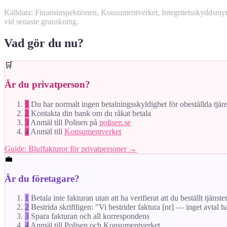
Källdata: Finansinspektionen, Konsumentverket, Integritetsskyddsm
vid senaste granskning.
Vad gör du nu?
🛒
Är du privatperson?
1
Du har normalt ingen betalningsskyldighet för obeställda tjän
2
Kontakta din bank om du råkat betala
3
Anmäl till Polisen på
polisen.se
4
Anmäl till
Konsumentverket
Guide: Bluffakturor för privatpersoner →
💼
Är du företagare?
1
Betala inte fakturan utan att ha verifierat att du beställt tjänste
2
Bestrida skriftligen: "Vi bestrider faktura [nr] — inget avtal h
3
Spara fakturan och all korrespondens
4
Anmäl till Polisen och Konsumentverket