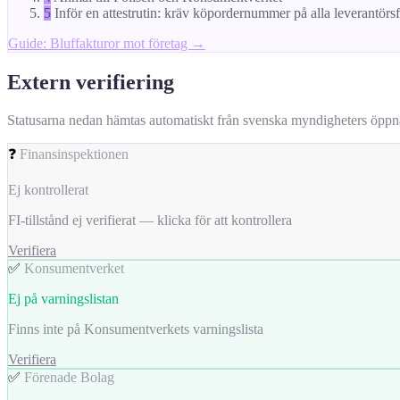
5
Inför en attestrutin: kräv köpordernummer på alla leverantörs
Guide: Bluffakturor mot företag →
Extern verifiering
Statusarna nedan hämtas automatiskt från svenska myndigheters öppna da
❓
Finansinspektionen
Ej kontrollerat
FI-tillstånd ej verifierat — klicka för att kontrollera
Verifiera
✅
Konsumentverket
Ej på varningslistan
Finns inte på Konsumentverkets varningslista
Verifiera
✅
Förenade Bolag