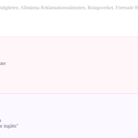
yndigheten, Allmänna Reklamationsnämnden, Bolagsverket, Förenade Bo
ster
n
ar ingåtts"