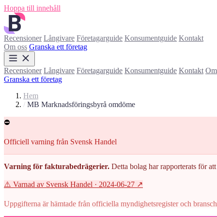
Hoppa till innehåll
Recensioner
Långivare
Företagarguide
Konsumentguide
Kontakt
Om oss
Granska ett företag
Recensioner
Långivare
Företagarguide
Konsumentguide
Kontakt
Om 
Granska ett företag
Hem
/
MB Marknadsföringsbyrå omdöme
⛔
Officiell varning från Svensk Handel
Varning för fakturabedrägerier.
Detta bolag har rapporterats för att 
⚠️ Varnad av Svensk Handel
· 2024-06-27
↗
Uppgifterna är hämtade från officiella myndighetsregister och branscho