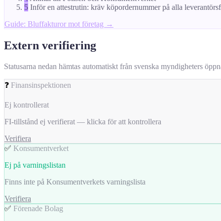
5
Inför en attestrutin: kräv köpordernummer på alla leverantörs
Guide: Bluffakturor mot företag →
Extern verifiering
Statusarna nedan hämtas automatiskt från svenska myndigheters öppna da
❓
Finansinspektionen
Ej kontrollerat
FI-tillstånd ej verifierat — klicka för att kontrollera
Verifiera
✅
Konsumentverket
Ej på varningslistan
Finns inte på Konsumentverkets varningslista
Verifiera
✅
Förenade Bolag