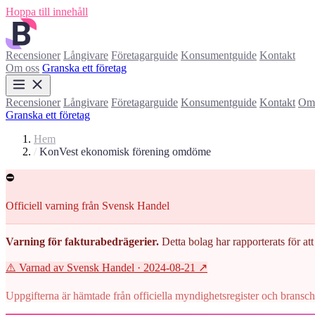
Hoppa till innehåll
Recensioner
Långivare
Företagarguide
Konsumentguide
Kontakt
Om oss
Granska ett företag
Recensioner
Långivare
Företagarguide
Konsumentguide
Kontakt
Om 
Granska ett företag
Hem
/
KonVest ekonomisk förening omdöme
⛔
Officiell varning från Svensk Handel
Varning för fakturabedrägerier.
Detta bolag har rapporterats för att 
⚠️ Varnad av Svensk Handel
· 2024-08-21
↗
Uppgifterna är hämtade från officiella myndighetsregister och branscho