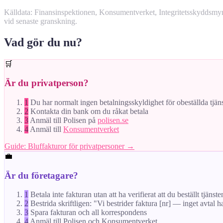
Källdata: Finansinspektionen, Konsumentverket, Integritetsskyddsm
vid senaste granskning.
Vad gör du nu?
🛒
Är du privatperson?
1
Du har normalt ingen betalningsskyldighet för obeställda tjän
2
Kontakta din bank om du råkat betala
3
Anmäl till Polisen på
polisen.se
4
Anmäl till
Konsumentverket
Guide: Bluffakturor för privatpersoner →
💼
Är du företagare?
1
Betala inte fakturan utan att ha verifierat att du beställt tjänste
2
Bestrida skriftligen: "Vi bestrider faktura [nr] — inget avtal h
3
Spara fakturan och all korrespondens
4
Anmäl till Polisen och Konsumentverket