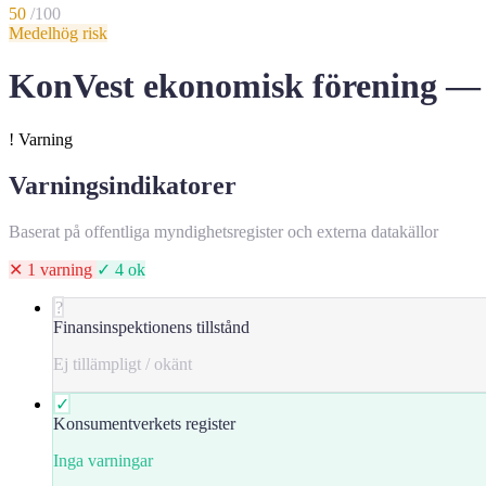
50
/100
Medelhög risk
KonVest ekonomisk förening — bl
!
Varning
Varningsindikatorer
Baserat på offentliga myndighetsregister och externa datakällor
✕ 1 varning
✓ 4 ok
?
Finansinspektionens tillstånd
Ej tillämpligt / okänt
✓
Konsumentverkets register
Inga varningar