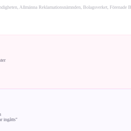
yndigheten, Allmänna Reklamationsnämnden, Bolagsverket, Förenade Bo
ster
n
ar ingåtts"