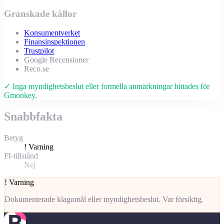
Granskade källor
Konsumentverket
Finansinspektionen
Trustpilot
Google Recensioner
Reco.se
✓ Inga myndighetsbeslut eller formella anmärkningar hittades för
Gmonkey.
Snabbfakta
Betyg
!
Varning
FI-tillstånd
Nej
!
Varning
Dokumenterade klagomål eller myndighetsbeslut. Var försiktig.