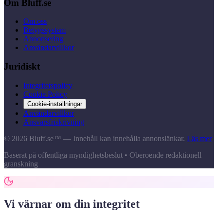
Om Bluff.se
Om oss
Betygssystem
Annonsering
Användarvillkor
Juridiskt
Integritetspolicy
Cookie Policy
Cookie-inställningar
Användarvillkor
Ansvarsfriskrivning
© 2026 Bluff.se™ — Innehåll kan innehålla annonslänkar.
Läs mer
Baserat på offentliga myndighetsbeslut • Oberoende redaktionell
granskning
Vi värnar om din integritet