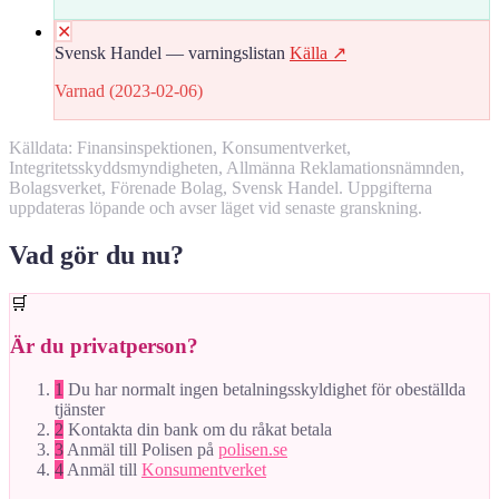
✕
Svensk Handel — varningslistan
Källa ↗
Varnad (2023-02-06)
Källdata: Finansinspektionen, Konsumentverket,
Integritetsskyddsmyndigheten, Allmänna Reklamationsnämnden,
Bolagsverket, Förenade Bolag, Svensk Handel. Uppgifterna
uppdateras löpande och avser läget vid senaste granskning.
Vad gör du nu?
🛒
Är du privatperson?
1
Du har normalt ingen betalningsskyldighet för obeställda
tjänster
2
Kontakta din bank om du råkat betala
3
Anmäl till Polisen på
polisen.se
4
Anmäl till
Konsumentverket