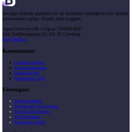
Sveriges ledande plattform för att identifiera bedrägerier och skydda
konsumenter online. Handla med trygghet.
Agent Introvert AB • Org.nr: 559096-8607
Erik Dahlbergsgatan 20, 411 26 Göteborg
hej@bluff.se
Konsumenter
Granska företag
Konsumentguide
Guider & tips
Rapportera bluff
Företagare
Företagarguide
Bedrägerier mot företag
Skydda ditt företag
Varningslistan
Rapportera bluff