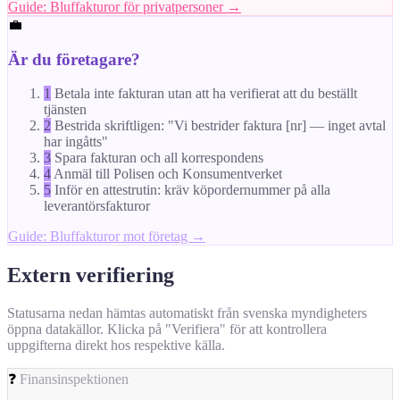
Guide: Bluffakturor för privatpersoner →
💼
Är du företagare?
1
Betala inte fakturan utan att ha verifierat att du beställt
tjänsten
2
Bestrida skriftligen: "Vi bestrider faktura [nr] — inget avtal
har ingåtts"
3
Spara fakturan och all korrespondens
4
Anmäl till Polisen och Konsumentverket
5
Inför en attestrutin: kräv köpordernummer på alla
leverantörsfakturor
Guide: Bluffakturor mot företag →
Extern verifiering
Statusarna nedan hämtas automatiskt från svenska myndigheters
öppna datakällor. Klicka på "Verifiera" för att kontrollera
uppgifterna direkt hos respektive källa.
❓
Finansinspektionen