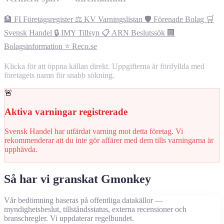
🏦 FI Företagsregister
⚖️ KV Varningslistan
🛡️ Förenade Bolag
🛒
Svensk Handel
🔒 IMY Tillsyn
📋 ARN Beslutssök
🏢
Bolagsinformation
⭐ Reco.se
Klicka för att öppna källan direkt. Uppgifterna är förifyllda med
företagets namn för snabb sökning.
🚨
Aktiva varningar registrerade
Svensk Handel har utfärdat varning mot detta företag. Vi
rekommenderar att du inte gör affärer med dem tills varningarna är
upphävda.
Så har vi granskat Gmonkey
Vår bedömning baseras på offentliga datakällor —
myndighetsbeslut, tillståndsstatus, externa recensioner och
branschregler. Vi uppdaterar regelbundet.