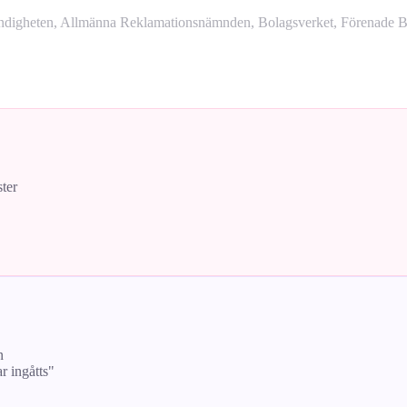
yndigheten, Allmänna Reklamationsnämnden, Bolagsverket, Förenade Bo
ster
n
ar ingåtts"