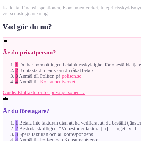
Källdata: Finansinspektionen, Konsumentverket, Integritetsskyddsm
vid senaste granskning.
Vad gör du nu?
🛒
Är du privatperson?
1
Du har normalt ingen betalningsskyldighet för obeställda tjän
2
Kontakta din bank om du råkat betala
3
Anmäl till Polisen på
polisen.se
4
Anmäl till
Konsumentverket
Guide: Bluffakturor för privatpersoner →
💼
Är du företagare?
1
Betala inte fakturan utan att ha verifierat att du beställt tjänste
2
Bestrida skriftligen: "Vi bestrider faktura [nr] — inget avtal h
3
Spara fakturan och all korrespondens
4
Anmäl till Polisen och Konsumentverket