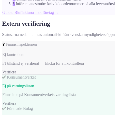
5
Inför en attestrutin: kräv köpordernummer på alla leverantörs
Guide: Bluffakturor mot företag →
Extern verifiering
Statusarna nedan hämtas automatiskt från svenska myndigheters öppna da
❓
Finansinspektionen
Ej kontrollerat
FI-tillstånd ej verifierat — klicka för att kontrollera
Verifiera
✅
Konsumentverket
Ej på varningslistan
Finns inte på Konsumentverkets varningslista
Verifiera
✅
Förenade Bolag