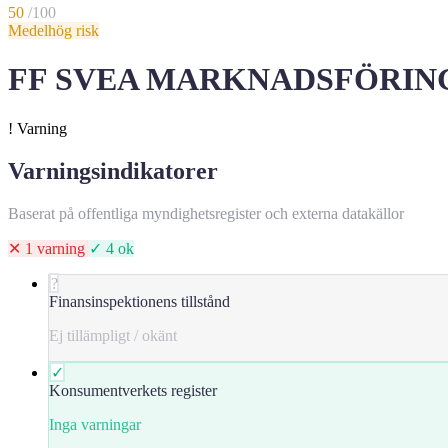
50
/100
Medelhög risk
FF SVEA MARKNADSFÖRINGSBY
!
Varning
Varningsindikatorer
Baserat på offentliga myndighetsregister och externa datakällor
✕ 1 varning
✓ 4 ok
?
Finansinspektionens tillstånd
Ej tillämpligt / okänt
✓
Konsumentverkets register
Inga varningar