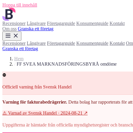
Hoppa till innehåll
Recensioner
Långivare
Företagarguide
Konsumentguide
Kontakt
Om oss
Granska ett företag
Recensioner
Långivare
Företagarguide
Konsumentguide
Kontakt
Om 
Granska ett företag
Hem
/
FF SVEA MARKNADSFÖRINGSBYRÅ omdöme
⛔
Officiell varning från Svensk Handel
Varning för fakturabedrägerier.
Detta bolag har rapporterats för att 
⚠️ Varnad av Svensk Handel
· 2024-08-21
↗
Uppgifterna är hämtade från officiella myndighetsregister och branscho