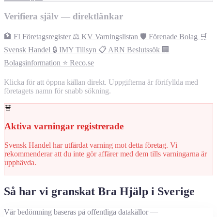
Verifiera själv — direktlänkar
🏦 FI Företagsregister
⚖️ KV Varningslistan
🛡️ Förenade Bolag
🛒
Svensk Handel
🔒 IMY Tillsyn
📋 ARN Beslutssök
🏢
Bolagsinformation
⭐ Reco.se
Klicka för att öppna källan direkt. Uppgifterna är förifyllda med
företagets namn för snabb sökning.
🚨
Aktiva varningar registrerade
Svensk Handel har utfärdat varning mot detta företag. Vi
rekommenderar att du inte gör affärer med dem tills varningarna är
upphävda.
Så har vi granskat Bra Hjälp i Sverige
Vår bedömning baseras på offentliga datakällor —