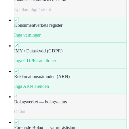
Ej tillämpligt / okänt
✓
Konsumentverkets register
Inga varningar
✓
IMY / Dataskydd (GDPR)
Inga GDPR-sanktioner
✓
Reklamationsnämnden (ARN)
Inga ARN-ärenden
?
Bolagsverket — bolagsstatus
Okänt
✓
Förenade Bolag — varningslistan