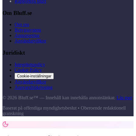
Rapportera bluff
Om Bluff.se
Om oss
Betygssystem
Annonsering
Användarvillkor
Juridiskt
Integritetspolicy
Cookie Policy
Cookie-inställningar
Användarvillkor
Ansvarsfriskrivning
© 2026 Bluff.se™ — Innehåll kan innehålla annonslänkar.
Läs mer
Baserat på offentliga myndighetsbeslut • Oberoende redaktionell
granskning