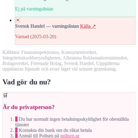
Ej på varningslistan
✕
Svensk Handel — varningslistan
Källa ↗
Varnad (2025-03-20)
Källdata: Finansinspektionen, Konsumentverket,
Integritetsskyddsmyndigheten, Allmänna Reklamationsnämnden,
Bolagsverket, Förenade Bolag, Svensk Handel. Uppgifterna
uppdateras löpande och avser läget vid senaste granskning.
Vad gör du nu?
🛒
Är du privatperson?
1
Du har normalt ingen betalningsskyldighet för obeställda
tjänster
2
Kontakta din bank om du råkat betala
3
Anmäl till Polisen på
polisen.se