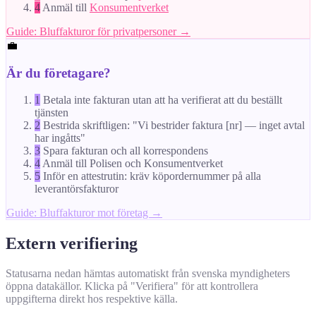
4
Anmäl till
Konsumentverket
Guide: Bluffakturor för privatpersoner →
💼
Är du företagare?
1
Betala inte fakturan utan att ha verifierat att du beställt
tjänsten
2
Bestrida skriftligen: "Vi bestrider faktura [nr] — inget avtal
har ingåtts"
3
Spara fakturan och all korrespondens
4
Anmäl till Polisen och Konsumentverket
5
Inför en attestrutin: kräv köpordernummer på alla
leverantörsfakturor
Guide: Bluffakturor mot företag →
Extern verifiering
Statusarna nedan hämtas automatiskt från svenska myndigheters
öppna datakällor. Klicka på "Verifiera" för att kontrollera
uppgifterna direkt hos respektive källa.