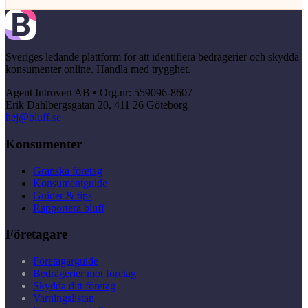
Sveriges ledande plattform för att identifiera bedrägerier och skydda
konsumenter online. Handla med trygghet.
Agent Introvert AB • Org.nr: 559096-8607
Erik Dahlbergsgatan 20, 411 26 Göteborg
hej@bluff.se
Konsumenter
Granska företag
Konsumentguide
Guider & tips
Rapportera bluff
Företagare
Företagarguide
Bedrägerier mot företag
Skydda ditt företag
Varningslistan