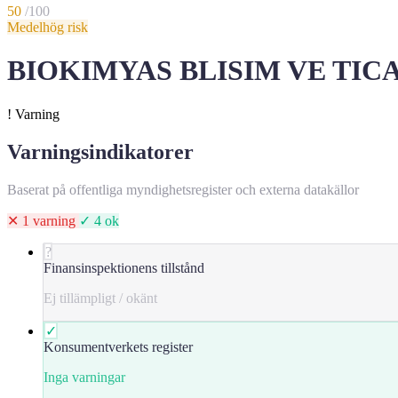
50
/100
Medelhög risk
BIOKIMYAS BLISIM VE TICARE
!
Varning
Varningsindikatorer
Baserat på offentliga myndighetsregister och externa datakällor
✕ 1 varning
✓ 4 ok
?
Finansinspektionens tillstånd
Ej tillämpligt / okänt
✓
Konsumentverkets register
Inga varningar