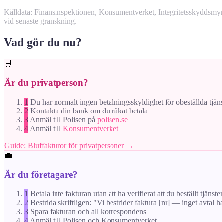
Källdata: Finansinspektionen, Konsumentverket, Integritetsskyddsm
vid senaste granskning.
Vad gör du nu?
🛒
Är du privatperson?
1
Du har normalt ingen betalningsskyldighet för obeställda tjän
2
Kontakta din bank om du råkat betala
3
Anmäl till Polisen på
polisen.se
4
Anmäl till
Konsumentverket
Guide: Bluffakturor för privatpersoner →
💼
Är du företagare?
1
Betala inte fakturan utan att ha verifierat att du beställt tjänste
2
Bestrida skriftligen: "Vi bestrider faktura [nr] — inget avtal h
3
Spara fakturan och all korrespondens
4
Anmäl till Polisen och Konsumentverket