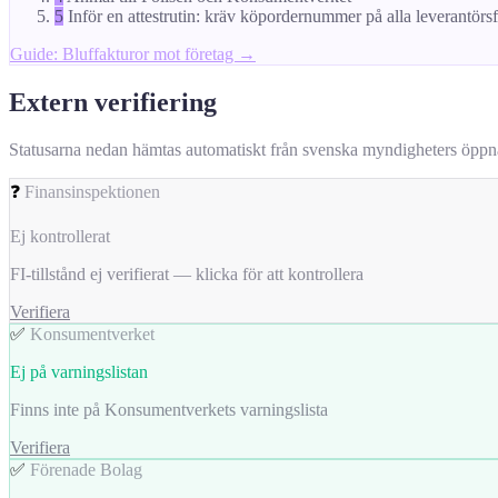
5
Inför en attestrutin: kräv köpordernummer på alla leverantörs
Guide: Bluffakturor mot företag →
Extern verifiering
Statusarna nedan hämtas automatiskt från svenska myndigheters öppna da
❓
Finansinspektionen
Ej kontrollerat
FI-tillstånd ej verifierat — klicka för att kontrollera
Verifiera
✅
Konsumentverket
Ej på varningslistan
Finns inte på Konsumentverkets varningslista
Verifiera
✅
Förenade Bolag