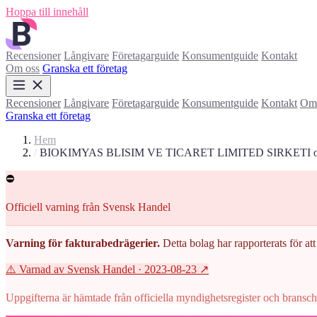
Hoppa till innehåll
Recensioner
Långivare
Företagarguide
Konsumentguide
Kontakt
Om oss
Granska ett företag
Recensioner
Långivare
Företagarguide
Konsumentguide
Kontakt
Om 
Granska ett företag
Hem
/
BIOKIMYAS BLISIM VE TICARET LIMITED SIRKETI 
⛔
Officiell varning från Svensk Handel
Varning för fakturabedrägerier.
Detta bolag har rapporterats för att 
⚠️ Varnad av Svensk Handel
· 2023-08-23
↗
Uppgifterna är hämtade från officiella myndighetsregister och branscho