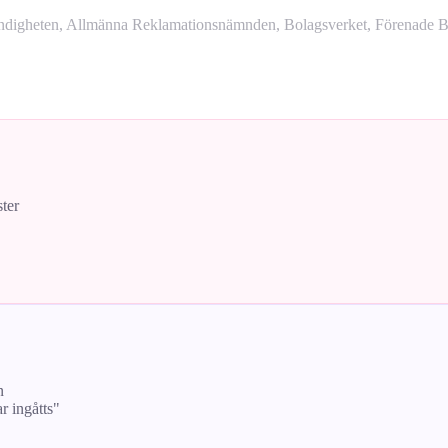
yndigheten, Allmänna Reklamationsnämnden, Bolagsverket, Förenade Bo
ster
n
ar ingåtts"