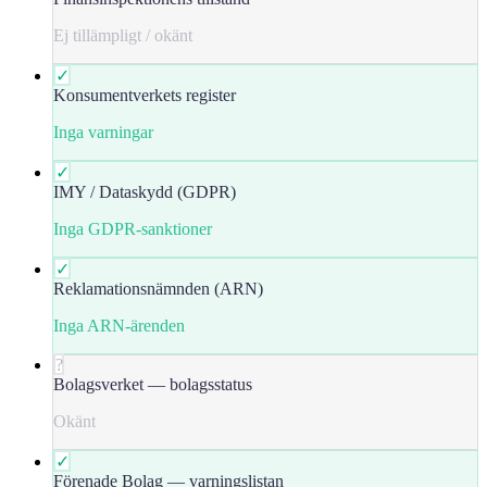
Ej tillämpligt / okänt
✓
Konsumentverkets register
Inga varningar
✓
IMY / Dataskydd (GDPR)
Inga GDPR-sanktioner
✓
Reklamationsnämnden (ARN)
Inga ARN-ärenden
?
Bolagsverket — bolagsstatus
Okänt
✓
Förenade Bolag — varningslistan