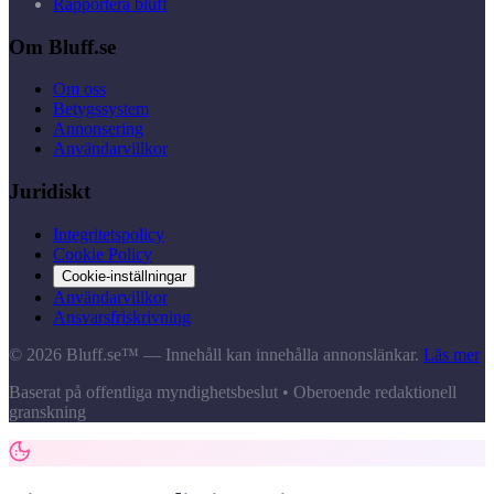
Rapportera bluff
Om Bluff.se
Om oss
Betygssystem
Annonsering
Användarvillkor
Juridiskt
Integritetspolicy
Cookie Policy
Cookie-inställningar
Användarvillkor
Ansvarsfriskrivning
© 2026 Bluff.se™ — Innehåll kan innehålla annonslänkar.
Läs mer
Baserat på offentliga myndighetsbeslut • Oberoende redaktionell
granskning