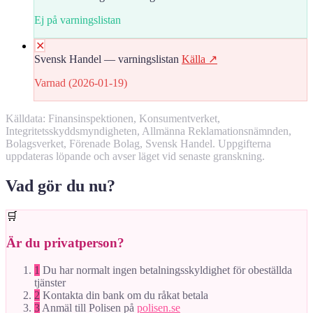
Ej på varningslistan
✕
Svensk Handel — varningslistan
Källa ↗
Varnad (2026-01-19)
Källdata: Finansinspektionen, Konsumentverket,
Integritetsskyddsmyndigheten, Allmänna Reklamationsnämnden,
Bolagsverket, Förenade Bolag, Svensk Handel. Uppgifterna
uppdateras löpande och avser läget vid senaste granskning.
Vad gör du nu?
🛒
Är du privatperson?
1
Du har normalt ingen betalningsskyldighet för obeställda
tjänster
2
Kontakta din bank om du råkat betala
3
Anmäl till Polisen på
polisen.se