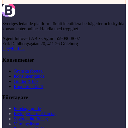
Sveriges ledande plattform för att identifiera bedrägerier och skydda
konsumenter online. Handla med trygghet.
Agent Introvert AB • Org.nr: 559096-8607
Erik Dahlbergsgatan 20, 411 26 Göteborg
hej@bluff.se
Konsumenter
Granska företag
Konsumentguide
Guider & tips
Rapportera bluff
Företagare
Företagarguide
Bedrägerier mot företag
Skydda ditt företag
Varningslistan