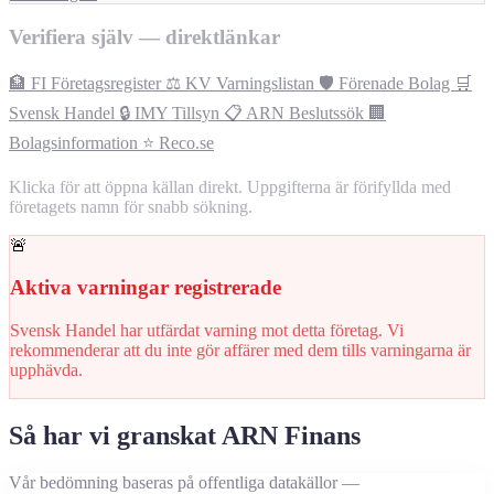
Verifiera själv — direktlänkar
🏦 FI Företagsregister
⚖️ KV Varningslistan
🛡️ Förenade Bolag
🛒
Svensk Handel
🔒 IMY Tillsyn
📋 ARN Beslutssök
🏢
Bolagsinformation
⭐ Reco.se
Klicka för att öppna källan direkt. Uppgifterna är förifyllda med
företagets namn för snabb sökning.
🚨
Aktiva varningar registrerade
Svensk Handel har utfärdat varning mot detta företag. Vi
rekommenderar att du inte gör affärer med dem tills varningarna är
upphävda.
Så har vi granskat ARN Finans
Vår bedömning baseras på offentliga datakällor —