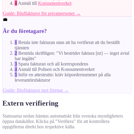
4
Anmäl till
Konsumentverket
Guide: Bluffakturor för privatpersoner →
💼
Är du företagare?
1
Betala inte fakturan utan att ha verifierat att du beställt
tjänsten
2
Bestrida skriftligen: "Vi bestrider faktura [nr] — inget avtal
har ingåtts"
3
Spara fakturan och all korrespondens
4
Anmäl till Polisen och Konsumentverket
5
Inför en attestrutin: kräv köpordernummer på alla
leverantörsfakturor
Guide: Bluffakturor mot företag →
Extern verifiering
Statusarna nedan hämtas automatiskt från svenska myndigheters
öppna datakällor. Klicka på "Verifiera" för att kontrollera
uppgifterna direkt hos respektive källa.