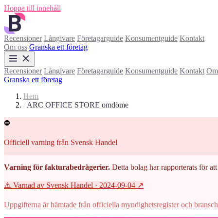
Hoppa till innehåll
Recensioner
Långivare
Företagarguide
Konsumentguide
Kontakt
Om oss
Granska ett företag
Recensioner
Långivare
Företagarguide
Konsumentguide
Kontakt
Om 
Granska ett företag
Hem
/
ARC OFFICE STORE omdöme
⛔
Officiell varning från Svensk Handel
Varning för fakturabedrägerier.
Detta bolag har rapporterats för att 
⚠️ Varnad av Svensk Handel
· 2024-09-04
↗
Uppgifterna är hämtade från officiella myndighetsregister och branscho