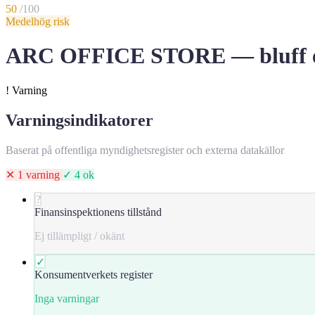
50
/100
Medelhög risk
ARC OFFICE STORE — bluff ell
!
Varning
Varningsindikatorer
Baserat på offentliga myndighetsregister och externa datakällor
✕ 1 varning
✓ 4 ok
?
Finansinspektionens tillstånd
Ej tillämpligt / okänt
✓
Konsumentverkets register
Inga varningar