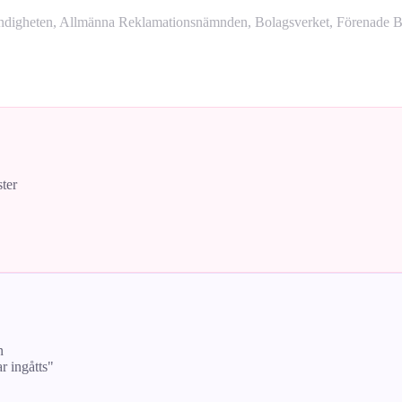
yndigheten, Allmänna Reklamationsnämnden, Bolagsverket, Förenade Bo
ster
n
ar ingåtts"