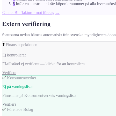
5
Inför en attestrutin: kräv köpordernummer på alla leverantörs
Guide: Bluffakturor mot företag →
Extern verifiering
Statusarna nedan hämtas automatiskt från svenska myndigheters öppna da
❓
Finansinspektionen
Ej kontrollerat
FI-tillstånd ej verifierat — klicka för att kontrollera
Verifiera
✅
Konsumentverket
Ej på varningslistan
Finns inte på Konsumentverkets varningslista
Verifiera
✅
Förenade Bolag