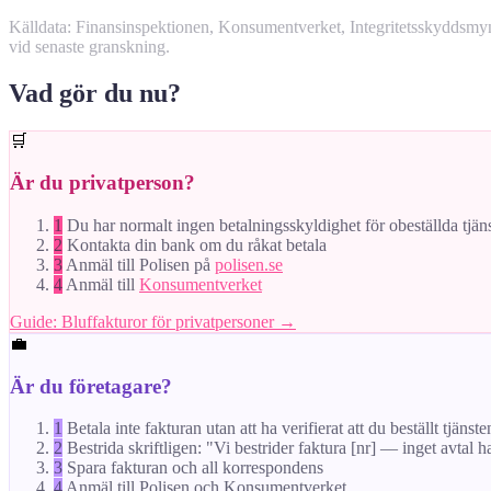
Källdata: Finansinspektionen, Konsumentverket, Integritetsskyddsm
vid senaste granskning.
Vad gör du nu?
🛒
Är du privatperson?
1
Du har normalt ingen betalningsskyldighet för obeställda tjän
2
Kontakta din bank om du råkat betala
3
Anmäl till Polisen på
polisen.se
4
Anmäl till
Konsumentverket
Guide: Bluffakturor för privatpersoner →
💼
Är du företagare?
1
Betala inte fakturan utan att ha verifierat att du beställt tjänste
2
Bestrida skriftligen: "Vi bestrider faktura [nr] — inget avtal h
3
Spara fakturan och all korrespondens
4
Anmäl till Polisen och Konsumentverket