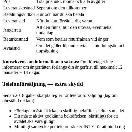
Pris
Totalpris inkl. moms och alla avgifter
Leveranskostnad
Separat om den tillkommer
Betalningsvillkor
Hur och när du ska betala
Leveranstid
När du kan förvänta dig varan
Att den finns, hur den utövas, eventuella
Ångerrätt
undantag
Returkostnad
Vem som betalar returfrakten vid ånger
Om det gäller löpande avtal — bindningstid och
Avtalstid
uppsägning
Konsekvens om informationen saknas:
Om företaget inte
informerar om ångerrätten förlängs din ångerfrist till maximalt 12
månader + 14 dagar.
Telefonförsäljning — extra skydd
Sedan 2018 gäller skärpta regler för telefonförsäljning (lag om
obeställd reklam):
Företaget måste skicka en skriftlig bekräftelse efter samtalet
Du måste aktivt godkänna bekräftelsen (skriftligt) för att
avtalet ska vara giltigt
Muntligt samtycke per telefon räcker INTE för att binda dig