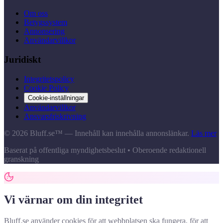
Om oss
Betygssystem
Annonsering
Användarvillkor
Juridiskt
Integritetspolicy
Cookie Policy
Cookie-inställningar
Användarvillkor
Ansvarsfriskrivning
© 2026 Bluff.se™ — Innehåll kan innehålla annonslänkar.
Läs mer
Baserat på offentliga myndighetsbeslut • Oberoende redaktionell
granskning
Vi värnar om din integritet
Bluff.se använder cookies för att webbplatsen ska fungera, för att