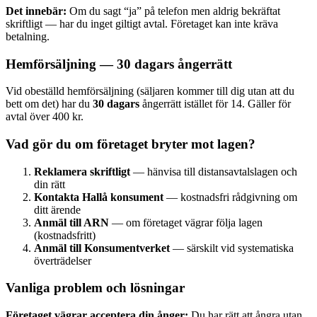
Det innebär:
Om du sagt “ja” på telefon men aldrig bekräftat
skriftligt — har du inget giltigt avtal. Företaget kan inte kräva
betalning.
Hemförsäljning — 30 dagars ångerrätt
Vid obeställd hemförsäljning (säljaren kommer till dig utan att du
bett om det) har du
30 dagars
ångerrätt istället för 14. Gäller för
avtal över 400 kr.
Vad gör du om företaget bryter mot lagen?
Reklamera skriftligt
— hänvisa till distansavtalslagen och
din rätt
Kontakta Hallå konsument
— kostnadsfri rådgivning om
ditt ärende
Anmäl till ARN
— om företaget vägrar följa lagen
(kostnadsfritt)
Anmäl till Konsumentverket
— särskilt vid systematiska
överträdelser
Vanliga problem och lösningar
Företaget vägrar acceptera din ånger:
Du har rätt att ångra utan