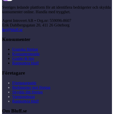
Sveriges ledande plattform för att identifiera bedrägerier och skydda
konsumenter online. Handla med trygghet.
Agent Introvert AB • Org.nr: 559096-8607
Erik Dahlbergsgatan 20, 411 26 Göteborg
hej@bluff.se
Konsumenter
Granska företag
Konsumentguide
Guider & tips
Rapportera bluff
Företagare
Företagarguide
Bedrägerier mot företag
Skydda ditt företag
Varningslistan
Rapportera bluff
Om Bluff.se