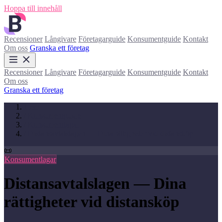
Hoppa till innehåll
Recensioner
Långivare
Företagarguide
Konsumentguide
Kontakt
Om oss
Granska ett företag
Recensioner
Långivare
Företagarguide
Konsumentguide
Kontakt
Om oss
Granska ett företag
Hem
/
Konsumentguide
/
Konsumentlagar
/
Distansavtalslagen — Dina rättigheter vid distansköp
📜
Konsumentlagar
Distansavtalslagen — Dina
rättigheter vid distansköp