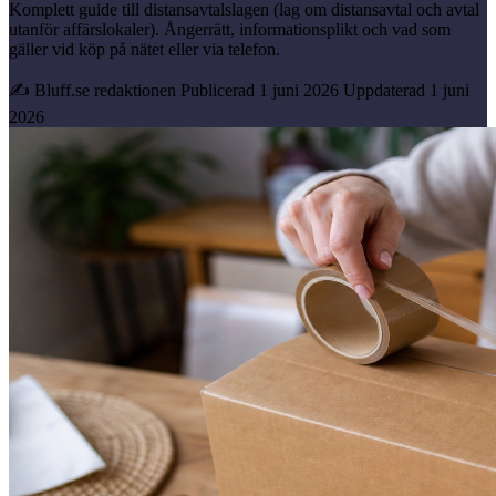
Komplett guide till distansavtalslagen (lag om distansavtal och avtal
utanför affärslokaler). Ångerrätt, informationsplikt och vad som
gäller vid köp på nätet eller via telefon.
✍ Bluff.se redaktionen
Publicerad 1 juni 2026
Uppdaterad 1 juni
2026