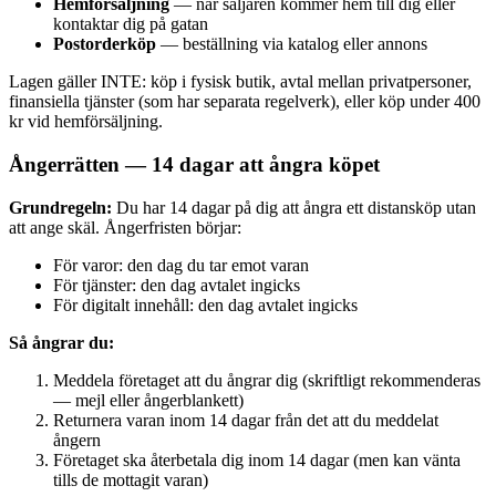
Hemförsäljning
— när säljaren kommer hem till dig eller
kontaktar dig på gatan
Postorderköp
— beställning via katalog eller annons
Lagen gäller INTE: köp i fysisk butik, avtal mellan privatpersoner,
finansiella tjänster (som har separata regelverk), eller köp under 400
kr vid hemförsäljning.
Ångerrätten — 14 dagar att ångra köpet
Grundregeln:
Du har 14 dagar på dig att ångra ett distansköp utan
att ange skäl. Ångerfristen börjar:
För varor: den dag du tar emot varan
För tjänster: den dag avtalet ingicks
För digitalt innehåll: den dag avtalet ingicks
Så ångrar du:
Meddela företaget att du ångrar dig (skriftligt rekommenderas
— mejl eller ångerblankett)
Returnera varan inom 14 dagar från det att du meddelat
ångern
Företaget ska återbetala dig inom 14 dagar (men kan vänta
tills de mottagit varan)