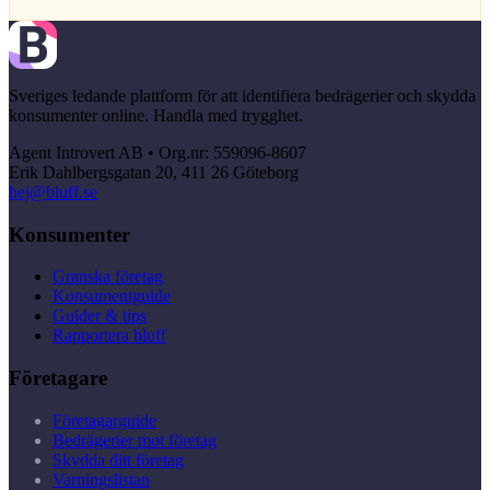
Sveriges ledande plattform för att identifiera bedrägerier och skydda
konsumenter online. Handla med trygghet.
Agent Introvert AB • Org.nr: 559096-8607
Erik Dahlbergsgatan 20, 411 26 Göteborg
hej@bluff.se
Konsumenter
Granska företag
Konsumentguide
Guider & tips
Rapportera bluff
Företagare
Företagarguide
Bedrägerier mot företag
Skydda ditt företag
Varningslistan