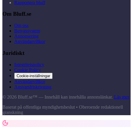
Rapportera bluff
Om Bluff.se
Om oss
Betygssystem
Annonsering
Användarvillkor
Juridiskt
Integritetspolicy
Cookie Policy
Cookie-inställningar
Användarvillkor
Ansvarsfriskrivning
© 2026 Bluff.se™ — Innehåll kan innehålla annonslänkar.
Läs mer
Baserat på offentliga myndighetsbeslut • Oberoende redaktionell
granskning