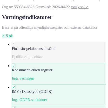
Org.nr: 559384-6826
Granskad: 2026-04-22
tomly.se/ ↗
Varningsindikatorer
Baserat på offentliga myndighetsregister och externa datakällor
✓ 5 ok
?
Finansinspektionens tillstånd
Ej tillämpligt / okänt
✓
Konsumentverkets register
Inga varningar
✓
IMY / Dataskydd (GDPR)
Inga GDPR-sanktioner