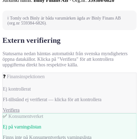
Juridiskt namn:
Binly Finans AB
· Org.nr:
559384-6826
ℹ️ Tomly och Binly är båda varumärken ägda av Binly Finans AB
(org.nr 559384-6826).
Extern verifiering
Statusarna nedan hämtas automatiskt från svenska myndigheters
öppna datakällor. Klicka på "Verifiera" för att kontrollera
uppgifterna direkt hos respektive källa.
❓
Finansinspektionen
Ej kontrollerat
FI-tillstånd ej verifierat — klicka för att kontrollera
Verifiera
✅
Konsumentverket
Ej på varningslistan
Finns inte på Konsumentverkets varningslista