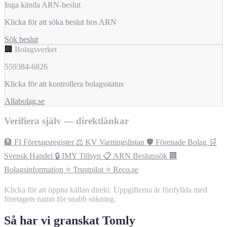
Inga kända ARN-beslut
Klicka för att söka beslut hos ARN
Sök beslut
🏢
Bolagsverket
559384-6826
Klicka för att kontrollera bolagsstatus
Allabolag.se
Verifiera själv — direktlänkar
🏦 FI Företagsregister
⚖️ KV Varningslistan
🛡️ Förenade Bolag
🛒
Svensk Handel
🔒 IMY Tillsyn
📋 ARN Beslutssök
🏢
Bolagsinformation
⭐ Trustpilot
⭐ Reco.se
Klicka för att öppna källan direkt. Uppgifterna är förifyllda med
företagets namn för snabb sökning.
Så har vi granskat Tomly