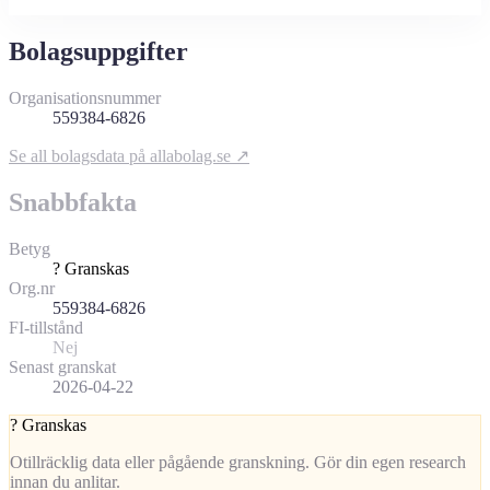
Bolagsuppgifter
Organisationsnummer
559384-6826
Se all bolagsdata på allabolag.se ↗
Snabbfakta
Betyg
?
Granskas
Org.nr
559384-6826
FI-tillstånd
Nej
Senast granskat
2026-04-22
?
Granskas
Otillräcklig data eller pågående granskning. Gör din egen research
innan du anlitar.