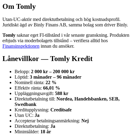
Om Tomly
Utan-UC-aktör med direktutbetalning och hög kostnadsprofil.
Juridiskt ägd av Binly Finans AB, samma bolag som driver Binly.
Tomly
saknar eget FI-tillstånd i vår senaste granskning. Produkten
erbjuds via moderbolagets tillstånd – verifiera alltid hos
Finansinspektionen
innan du ansöker.
Lånevillkor — Tomly Kredit
Belopp:
2 000 kr – 200 000 kr
Löptid:
3 månader – 96 månader
Nominell ränta:
22 %
Effektiv ränta:
66,01 %
Uppläggningsavgift:
588 kr
Direktutbetalning till:
Nordea, Handelsbanken, SEB,
Swedbank
Kreditupplysning:
Creditsafe
Utan UC:
Ja
Accepterar betalningsanmärkning:
Nej
Direktutbetalning:
Ja
Minimiålder:
18 år