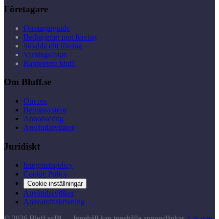
Företagare
Företagarguide
Bedrägerier mot företag
Skydda ditt företag
Varningslistan
Rapportera bluff
Om Bluff.se
Om oss
Betygssystem
Annonsering
Användarvillkor
Juridiskt
Integritetspolicy
Cookie Policy
Cookie-inställningar
Användarvillkor
Ansvarsfriskrivning
© 2026 Bluff.se™ — Innehåll kan innehålla annonslänkar.
Läs mer