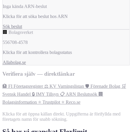
Inga kända ARN-beslut
Klicka för att söka beslut hos ARN
Sök beslut
🏢
Bolagsverket
556708-4578
Klicka för att kontrollera bolagsstatus
Allabolag.se
Verifiera själv — direktlänkar
🏦 FI Företagsregister
⚖️ KV Varningslistan
🛡️ Förenade Bolag
🛒
Svensk Handel
🔒 IMY Tillsyn
📋 ARN Beslutssök
🏢
Bolagsinformation
⭐ Trustpilot
⭐ Reco.se
Klicka för att öppna källan direkt. Uppgifterna är förifyllda med
företagets namn för snabb sökning.
Så har vi granskat Flexlimit