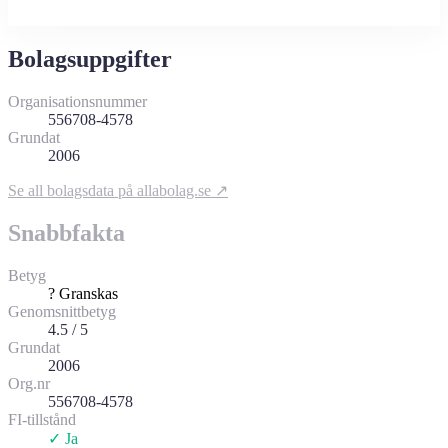
Bolagsuppgifter
Organisationsnummer
556708-4578
Grundat
2006
Se all bolagsdata på allabolag.se ↗
Snabbfakta
Betyg
?
Granskas
Genomsnittbetyg
4.5 / 5
Grundat
2006
Org.nr
556708-4578
FI-tillstånd
✓ Ja