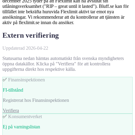
december 2025 tyder på att Flexlimit kan ha avslutat sin
utlåningsverksamhet ("RIP – great until it lasted"). Bluff.se kan för
tillfället inte bekräfta huruvida Flexlimit aktivt tar emot nya
ansökningar. Vi rekommenderar att du kontrollerar att tjänsten är
aktiv på flexlimit.se innan du ansöker.
Extern verifiering
Uppdaterad 2026-04-22
Statusarna nedan hämtas automatiskt från svenska myndigheters
öppna datakällor. Klicka på "Verifiera" för att kontrollera
uppgifterna direkt hos respektive källa.
✅
Finansinspektionen
FI-tillstånd
Registrerat hos Finansinspektionen
Verifiera
✅
Konsumentverket
Ej på varningslistan