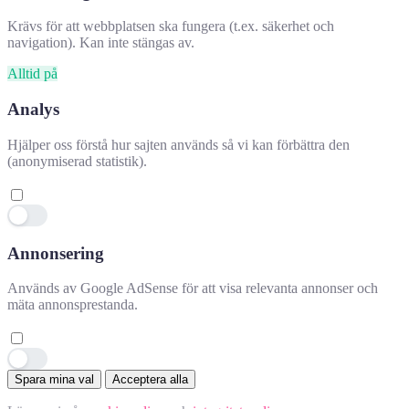
Krävs för att webbplatsen ska fungera (t.ex. säkerhet och
navigation). Kan inte stängas av.
Alltid på
Analys
Hjälper oss förstå hur sajten används så vi kan förbättra den
(anonymiserad statistik).
Annonsering
Hjälpte denna information dig?
✕
Används av Google AdSense för att visa relevanta annonser och
mäta annonsprestanda.
👍 Ja
👎 Nej
👍
Spara mina val
Acceptera alla
–