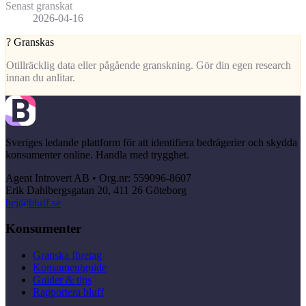
Senast granskat
2026-04-16
?
Granskas
Otillräcklig data eller pågående granskning. Gör din egen research
innan du anlitar.
Sveriges ledande plattform för att identifiera bedrägerier och skydda
konsumenter online. Handla med trygghet.
Agent Introvert AB • Org.nr: 559096-8607
Erik Dahlbergsgatan 20, 411 26 Göteborg
hej@bluff.se
Konsumenter
Granska företag
Konsumentguide
Guider & tips
Rapportera bluff