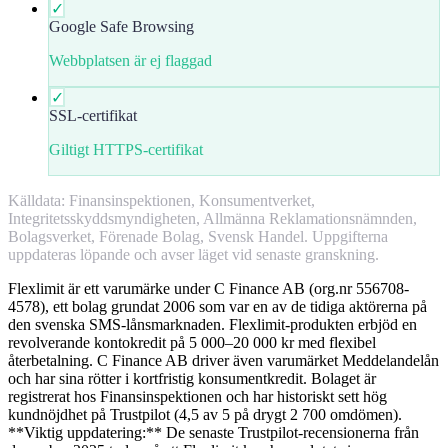
✓
Google Safe Browsing
Webbplatsen är ej flaggad
✓
SSL-certifikat
Giltigt HTTPS-certifikat
Källdata: Finansinspektionen, Konsumentverket,
Integritetsskyddsmyndigheten, Allmänna Reklamationsnämnden,
Bolagsverket, Förenade Bolag, Svensk Handel. Uppgifterna
uppdateras löpande och avser läget vid senaste granskning.
Flexlimit är ett varumärke under C Finance AB (org.nr 556708-
4578), ett bolag grundat 2006 som var en av de tidiga aktörerna på
den svenska SMS-lånsmarknaden. Flexlimit-produkten erbjöd en
revolverande kontokredit på 5 000–20 000 kr med flexibel
återbetalning. C Finance AB driver även varumärket Meddelandelån
och har sina rötter i kortfristig konsumentkredit. Bolaget är
registrerat hos Finansinspektionen och har historiskt sett hög
kundnöjdhet på Trustpilot (4,5 av 5 på drygt 2 700 omdömen).
**Viktig uppdatering:** De senaste Trustpilot-recensionerna från