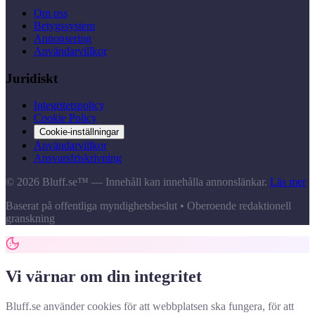
Om oss
Betygssystem
Annonsering
Användarvillkor
Juridiskt
Integritetspolicy
Cookie Policy
Cookie-inställningar
Användarvillkor
Ansvarsfriskrivning
© 2026 Bluff.se™ — Innehåll kan innehålla annonslänkar.
Läs mer
Baserat på offentliga myndighetsbeslut • Oberoende redaktionell
granskning
Vi värnar om din integritet
Bluff.se använder cookies för att webbplatsen ska fungera, för att