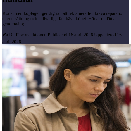
Konsumentköplagen ger dig rätt att reklamera fel, kräva reparation
eller ersättning och i allvarliga fall häva köpet. Här är en lättläst
genomgång.
✍ Bluff.se redaktionen
Publicerad 16 april 2026
Uppdaterad 16
april 2026