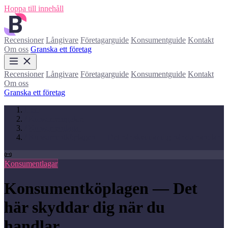
Hoppa till innehåll
Recensioner
Långivare
Företagarguide
Konsumentguide
Kontakt
Om oss
Granska ett företag
Recensioner
Långivare
Företagarguide
Konsumentguide
Kontakt
Om oss
Granska ett företag
Hem
/
Konsumentguide
/
Konsumentlagar
/
Konsumentköplagen — Det här skyddar dig när du handlar
📜
Konsumentlagar
Konsumentköplagen — Det
här skyddar dig när du
handlar