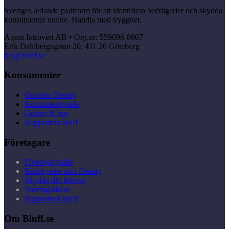
Sveriges ledande plattform för att identifiera bedrägerier och skydda
konsumenter online. Handla med trygghet.
Agent Introvert AB • Org.nr: 559096-8607
Erik Dahlbergsgatan 20, 411 26 Göteborg
hej@bluff.se
Konsumenter
Granska företag
Konsumentguide
Guider & tips
Rapportera bluff
Företagare
Företagarguide
Bedrägerier mot företag
Skydda ditt företag
Varningslistan
Rapportera bluff
Om Bluff.se