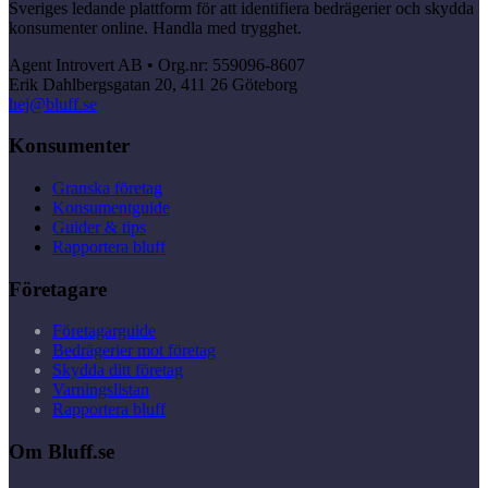
Sveriges ledande plattform för att identifiera bedrägerier och skydda
konsumenter online. Handla med trygghet.
Agent Introvert AB • Org.nr: 559096-8607
Erik Dahlbergsgatan 20, 411 26 Göteborg
hej@bluff.se
Konsumenter
Granska företag
Konsumentguide
Guider & tips
Rapportera bluff
Företagare
Företagarguide
Bedrägerier mot företag
Skydda ditt företag
Varningslistan
Rapportera bluff
Om Bluff.se