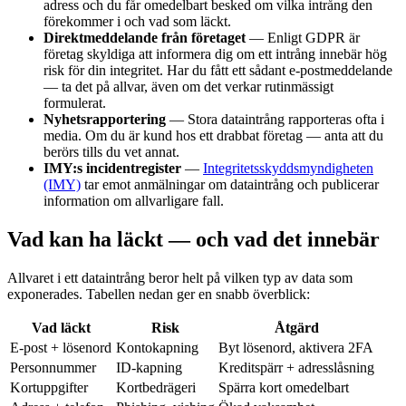
adress och du får omedelbart besked om vilka intrång den
förekommer i och vad som läckt.
Direktmeddelande från företaget
— Enligt GDPR är
företag skyldiga att informera dig om ett intrång innebär hög
risk för din integritet. Har du fått ett sådant e-postmeddelande
— ta det på allvar, även om det verkar rutinmässigt
formulerat.
Nyhetsrapportering
— Stora dataintrång rapporteras ofta i
media. Om du är kund hos ett drabbat företag — anta att du
berörs tills du vet annat.
IMY:s incidentregister
—
Integritetsskyddsmyndigheten
(IMY)
tar emot anmälningar om dataintrång och publicerar
information om allvarligare fall.
Vad kan ha läckt — och vad det innebär
Allvaret i ett dataintrång beror helt på vilken typ av data som
exponerades. Tabellen nedan ger en snabb överblick:
Vad läckt
Risk
Åtgärd
E-post + lösenord
Kontokapning
Byt lösenord, aktivera 2FA
Personnummer
ID-kapning
Kreditspärr + adresslåsning
Kortuppgifter
Kortbedrägeri
Spärra kort omedelbart