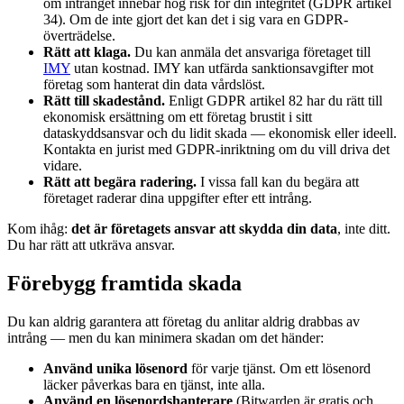
om intrånget innebär hög risk för din integritet (GDPR artikel
34). Om de inte gjort det kan det i sig vara en GDPR-
överträdelse.
Rätt att klaga.
Du kan anmäla det ansvariga företaget till
IMY
utan kostnad. IMY kan utfärda sanktionsavgifter mot
företag som hanterat din data vårdslöst.
Rätt till skadestånd.
Enligt GDPR artikel 82 har du rätt till
ekonomisk ersättning om ett företag brustit i sitt
dataskyddsansvar och du lidit skada — ekonomisk eller ideell.
Kontakta en jurist med GDPR-inriktning om du vill driva det
vidare.
Rätt att begära radering.
I vissa fall kan du begära att
företaget raderar dina uppgifter efter ett intrång.
Kom ihåg:
det är företagets ansvar att skydda din data
, inte ditt.
Du har rätt att utkräva ansvar.
Förebygg framtida skada
Du kan aldrig garantera att företag du anlitar aldrig drabbas av
intrång — men du kan minimera skadan om det händer:
Använd unika lösenord
för varje tjänst. Om ett lösenord
läcker påverkas bara en tjänst, inte alla.
Använd en lösenordshanterare
(Bitwarden är gratis och