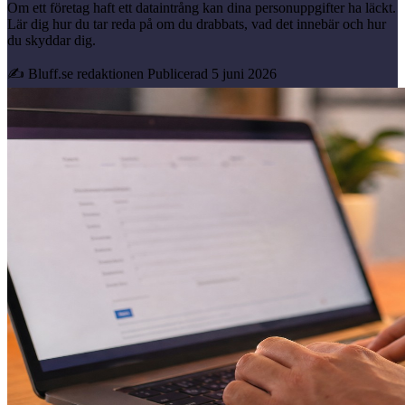
Om ett företag haft ett dataintrång kan dina personuppgifter ha läckt.
Lär dig hur du tar reda på om du drabbats, vad det innebär och hur
du skyddar dig.
✍ Bluff.se redaktionen
Publicerad 5 juni 2026