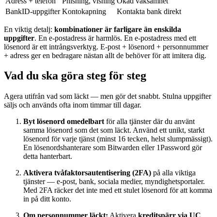
Adress + telefon
Phishing, vishing
Ökad vaksamhet
BankID-uppgifter
Kontokapning
Kontakta bank direkt
En viktig detalj:
kombinationer är farligare än enskilda
uppgifter
. En e-postadress är harmlös. En e-postadress med ett
lösenord är ett intrångsverktyg. E-post + lösenord + personnummer
+ adress ger en bedragare nästan allt de behöver för att imitera dig.
Vad du ska göra steg för steg
Agera utifrån vad som läckt — men gör det snabbt. Stulna uppgifter
säljs och används ofta inom timmar till dagar.
Byt lösenord omedelbart
för alla tjänster där du använt
samma lösenord som det som läckt. Använd ett unikt, starkt
lösenord för varje tjänst (minst 16 tecken, helst slumpmässigt).
En lösenordshanterare som Bitwarden eller 1Password gör
detta hanterbart.
Aktivera tvåfaktorsautentisering (2FA)
på alla viktiga
tjänster — e-post, bank, sociala medier, myndighetsportaler.
Med 2FA räcker det inte med ett stulet lösenord för att komma
in på ditt konto.
Om personnummer läckt:
Aktivera
kreditspärr via UC