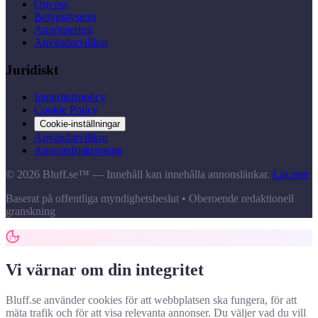
Om oss
Betygssystem
Annonsering
Användarvillkor
Juridiskt
Integritetspolicy
Cookie Policy
Cookie-inställningar
Användarvillkor
Ansvarsfriskrivning
© 2026 Bluff.se™ — Innehåll kan innehålla annonslänkar.
Läs mer
Baserat på offentliga myndighetsbeslut • Oberoende redaktionell
granskning
Vi värnar om din integritet
Bluff.se använder cookies för att webbplatsen ska fungera, för att
mäta trafik och för att visa relevanta annonser. Du väljer vad du vill