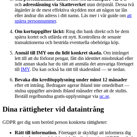
och
adresslåsning via Skatteverket
utan dröjsmål. Dessa två
åtgärder är de mest effektiva skydden mot att någon tar lån
eller ändrar din adress i ditt namn. Läs mer i vår guide om
att
spärra personnummer
.
Om kortuppgifter läckt:
Ring din bank direkt och be dem
spärra kortet och utfärda ett nytt. Kontrollera de senaste
transaktionerna och bestrida eventuella obehöriga köp.
Anmäl till IMY om du lidit konkret skada.
Om intrånget
lett till att du förlorat pengar, fått din identitet missbrukad eller
lidit annan skada har du rätt att anmäla det ansvariga företaget
till
IMY
. Du kan också ha rätt till skadestånd — se nedan.
Bevaka din kreditupplysning under minst 12 månader
efter ett intrång. Bedragare agerar ibland inte omedelbart —
stulna uppgifter används ibland månader efter att de stulits.
Beställ regelbundna gratis-upplysningar via
uc.se
.
Dina rättigheter vid dataintrång
GDPR ger dig som berörd person konkreta rättigheter:
Rätt till information.
Företaget är skyldigt att informera dig