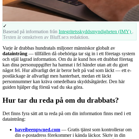
✓
Baserad på information från
Integritetsskyddsmyndigheten (IMY)
.
Texten är omskriven av Bluff.se:s redaktion.
Varje år drabbas hundratals miljoner människor globalt av
dataintrång
— tillfällen då obehöriga tar sig in i ett företags system
och stjäl lagrad information. Om du är kund hos ett drabbat företag
kan dina personuppgifter ha hamnat i fel händer utan att du gjort
något fel. Hur allvarligt det är beror helt på vad som läckt — ett e-
postläckage är allvarligt men hanterbart, medan ett läckt
personnummer kan kräva omedelbara skyddsåtgärder. Den här
guiden hjälper dig förstå vad du ska göra.
Hur tar du reda på om du drabbats?
Det finns fyra sätt att ta reda på om din information finns med i ett
dataintrång:
haveibeenpwned.com
— Gratis tjänst som kontrollerar om
din e-postadress förekommer i kända läckor. Skriv in din