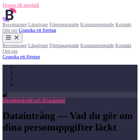
Hoppa till innehåll
Recensioner
Långivare
Företagarguide
Konsumentguide
Kontakt
Om oss
Granska ett företag
Recensioner
Långivare
Företagarguide
Konsumentguide
Kontakt
Om oss
Granska ett företag
Hem
/
Konsumentguide
/
Identitetsskydd och ID-kapning
/
Dataintrång — Vad du gör om dina personuppgifter läckt
🔐
Identitetsskydd och ID-kapning
Dataintrång — Vad du gör om
dina personuppgifter läckt