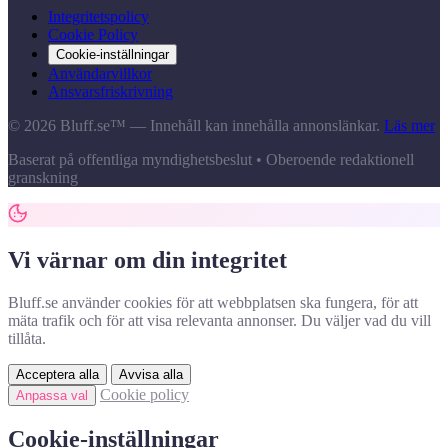
Integritetspolicy
Cookie Policy
Cookie-inställningar
Användarvillkor
Ansvarsfriskrivning
© 2026 Bluff.se™ — Innehåll kan innehålla annonslänkar.
Läs mer
Baserat på offentliga myndighetsbeslut • Oberoende redaktionell
granskning
Vi värnar om din integritet
Bluff.se använder cookies för att webbplatsen ska fungera, för att
mäta trafik och för att visa relevanta annonser. Du väljer vad du vill
tillåta.
Acceptera alla
Avvisa alla
Cookie policy
Anpassa val
Cookie-inställningar