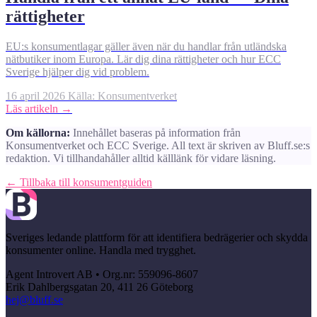
rättigheter
EU:s konsumentlagar gäller även när du handlar från utländska
nätbutiker inom Europa. Lär dig dina rättigheter och hur ECC
Sverige hjälper dig vid problem.
16 april 2026
Källa: Konsumentverket
Läs artikeln →
Om källorna:
Innehållet baseras på information från
Konsumentverket och ECC Sverige. All text är skriven av Bluff.se:s
redaktion. Vi tillhandahåller alltid källlänk för vidare läsning.
← Tillbaka till konsumentguiden
Sveriges ledande plattform för att identifiera bedrägerier och skydda
konsumenter online. Handla med trygghet.
Agent Introvert AB • Org.nr: 559096-8607
Erik Dahlbergsgatan 20, 411 26 Göteborg
hej@bluff.se