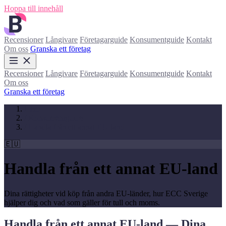
Hoppa till innehåll
Recensioner
Långivare
Företagarguide
Konsumentguide
Kontakt
Om oss
Granska ett företag
Recensioner
Långivare
Företagarguide
Konsumentguide
Kontakt
Om oss
Granska ett företag
Hem
/
Konsumentguide
/
Handla från ett annat EU-land
🇪🇺
Handla från ett annat EU-land
Dina rättigheter vid köp från andra EU-länder, hur ECC Sverige
hjälper dig och vad som gäller för tull och moms.
Handla från ett annat EU-land — Dina