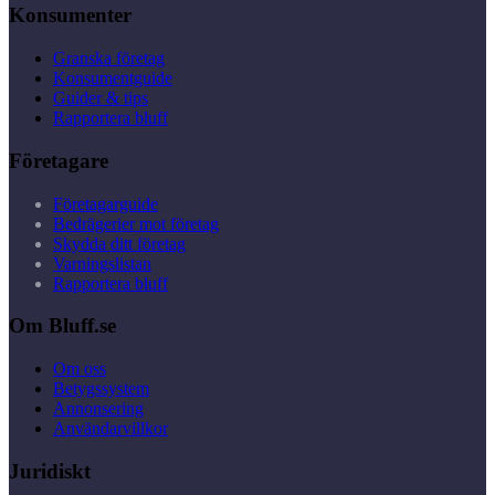
Konsumenter
Granska företag
Konsumentguide
Guider & tips
Rapportera bluff
Företagare
Företagarguide
Bedrägerier mot företag
Skydda ditt företag
Varningslistan
Rapportera bluff
Om Bluff.se
Om oss
Betygssystem
Annonsering
Användarvillkor
Juridiskt