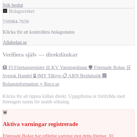
Sök beslut
🏢
Bolagsverket
556984-7659
Klicka för att kontrollera bolagsstatus
Allabolag.se
Verifiera själv — direktlänkar
🏦 FI Företagsregister
⚖️ KV Varningslistan
🛡️ Förenade Bolag
🛒
Svensk Handel
🔒 IMY Tillsyn
📋 ARN Beslutssök
🏢
Bolagsinformation
⭐ Reco.se
Klicka för att öppna källan direkt. Uppgifterna är förifyllda med
företagets namn för snabb sökning.
🚨
Aktiva varningar registrerade
Förenade Bolag har utfärdat varning mot detta företag. Vi