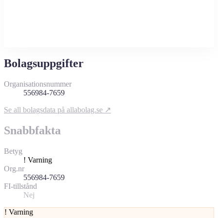
Bolagsuppgifter
Organisationsnummer
556984-7659
Se all bolagsdata på allabolag.se ↗
Snabbfakta
Betyg
!
Varning
Org.nr
556984-7659
FI-tillstånd
Nej
!
Varning