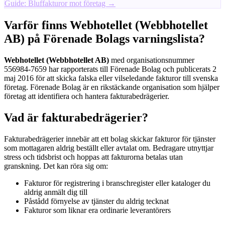
Guide: Bluffakturor mot företag →
Varför finns Webhotellet (Webbhotellet
AB) på Förenade Bolags varningslista?
Webhotellet (Webbhotellet AB)
med organisationsnummer
556984-7659 har rapporterats till Förenade Bolag och publicerats 2
maj 2016 för att skicka falska eller vilseledande fakturor till svenska
företag. Förenade Bolag är en rikstäckande organisation som hjälper
företag att identifiera och hantera fakturabedrägerier.
Vad är fakturabedrägerier?
Fakturabedrägerier innebär att ett bolag skickar fakturor för tjänster
som mottagaren aldrig beställt eller avtalat om. Bedragare utnyttjar
stress och tidsbrist och hoppas att fakturorna betalas utan
granskning. Det kan röra sig om:
Fakturor för registrering i branschregister eller kataloger du
aldrig anmält dig till
Påstådd förnyelse av tjänster du aldrig tecknat
Fakturor som liknar era ordinarie leverantörers