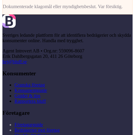
Dokumenterade klagomål eller myndighetsbeslut. Var försiktig.
Sveriges ledande plattform för att identifiera bedrägerier och skydda
konsumenter online. Handla med trygghet.
Agent Introvert AB • Org.nr: 559096-8607
Erik Dahlbergsgatan 20, 411 26 Göteborg
hej@bluff.se
Konsumenter
Granska företag
Konsumentguide
Guider & tips
Rapportera bluff
Företagare
Företagarguide
Bedrägerier mot företag