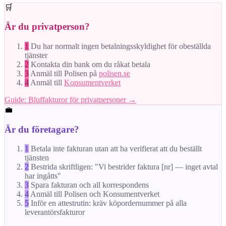
🛒
Är du privatperson?
1
Du har normalt ingen betalningsskyldighet för obeställda
tjänster
2
Kontakta din bank om du råkat betala
3
Anmäl till Polisen på
polisen.se
4
Anmäl till
Konsumentverket
Guide: Bluffakturor för privatpersoner →
💼
Är du företagare?
1
Betala inte fakturan utan att ha verifierat att du beställt
tjänsten
2
Bestrida skriftligen: "Vi bestrider faktura [nr] — inget avtal
har ingåtts"
3
Spara fakturan och all korrespondens
4
Anmäl till Polisen och Konsumentverket
5
Inför en attestrutin: kräv köpordernummer på alla
leverantörsfakturor