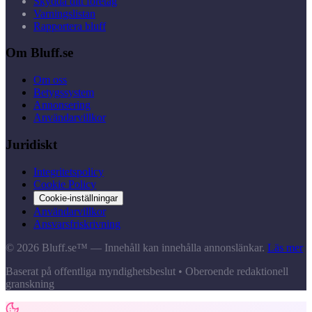
Skydda ditt företag
Varningslistan
Rapportera bluff
Om Bluff.se
Om oss
Betygssystem
Annonsering
Användarvillkor
Juridiskt
Integritetspolicy
Cookie Policy
Cookie-inställningar
Användarvillkor
Ansvarsfriskrivning
© 2026 Bluff.se™ — Innehåll kan innehålla annonslänkar.
Läs mer
Baserat på offentliga myndighetsbeslut • Oberoende redaktionell
granskning