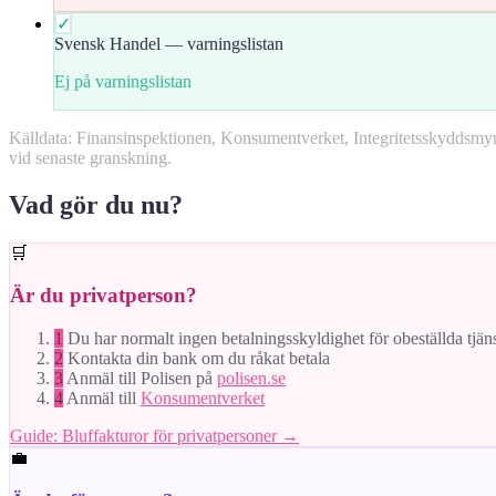
✓
Svensk Handel — varningslistan
Ej på varningslistan
Källdata: Finansinspektionen, Konsumentverket, Integritetsskyddsm
vid senaste granskning.
Vad gör du nu?
🛒
Är du privatperson?
1
Du har normalt ingen betalningsskyldighet för obeställda tjän
2
Kontakta din bank om du råkat betala
3
Anmäl till Polisen på
polisen.se
4
Anmäl till
Konsumentverket
Guide: Bluffakturor för privatpersoner →
💼