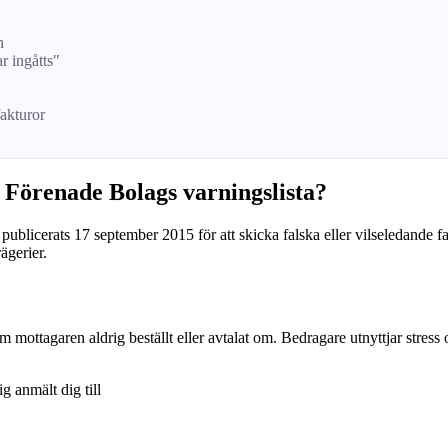
n
ar ingåtts"
fakturor
 Förenade Bolags varningslista?
publicerats 17 september 2015 för att skicka falska eller vilseledande f
ägerier.
om mottagaren aldrig beställt eller avtalat om. Bedragare utnyttjar stress
ig anmält dig till