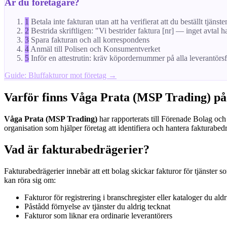
Är du företagare?
1
Betala inte fakturan utan att ha verifierat att du beställt tjänste
2
Bestrida skriftligen: "Vi bestrider faktura [nr] — inget avtal h
3
Spara fakturan och all korrespondens
4
Anmäl till Polisen och Konsumentverket
5
Inför en attestrutin: kräv köpordernummer på alla leverantörs
Guide: Bluffakturor mot företag →
Varför finns Våga Prata (MSP Trading) på
Våga Prata (MSP Trading)
har rapporterats till Förenade Bolag och 
organisation som hjälper företag att identifiera och hantera fakturabedr
Vad är fakturabedrägerier?
Fakturabedrägerier innebär att ett bolag skickar fakturor för tjänster s
kan röra sig om:
Fakturor för registrering i branschregister eller kataloger du aldr
Påstådd förnyelse av tjänster du aldrig tecknat
Fakturor som liknar era ordinarie leverantörers