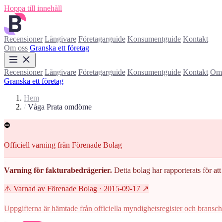
Hoppa till innehåll
Recensioner
Långivare
Företagarguide
Konsumentguide
Kontakt
Om oss
Granska ett företag
Recensioner
Långivare
Företagarguide
Konsumentguide
Kontakt
Om 
Granska ett företag
Hem
/
Våga Prata omdöme
⛔
Officiell varning från Förenade Bolag
Varning för fakturabedrägerier.
Detta bolag har rapporterats för att 
⚠️ Varnad av Förenade Bolag
· 2015-09-17
↗
Uppgifterna är hämtade från officiella myndighetsregister och branscho