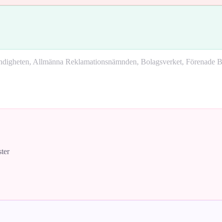
yndigheten, Allmänna Reklamationsnämnden, Bolagsverket, Förenade Bo
ster