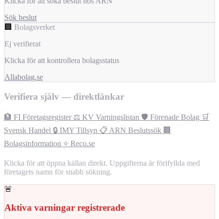
Klicka för att söka beslut hos ARN
Sök beslut
🏢
Bolagsverket
Ej verifierat
Klicka för att kontrollera bolagsstatus
Allabolag.se
Verifiera själv — direktlänkar
🏦 FI Företagsregister
⚖️ KV Varningslistan
🛡️ Förenade Bolag
🛒
Svensk Handel
🔒 IMY Tillsyn
📋 ARN Beslutssök
🏢
Bolagsinformation
⭐ Reco.se
Klicka för att öppna källan direkt. Uppgifterna är förifyllda med
företagets namn för snabb sökning.
🚨
Aktiva varningar registrerade