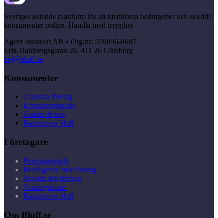
Sveriges ledande plattform för att identifiera bedrägerier och skydda
konsumenter online. Handla med trygghet.
Agent Introvert AB • Org.nr: 559096-8607
Erik Dahlbergsgatan 20, 411 26 Göteborg
hej@bluff.se
Konsumenter
Granska företag
Konsumentguide
Guider & tips
Rapportera bluff
Företagare
Företagarguide
Bedrägerier mot företag
Skydda ditt företag
Varningslistan
Rapportera bluff
Om Bluff.se