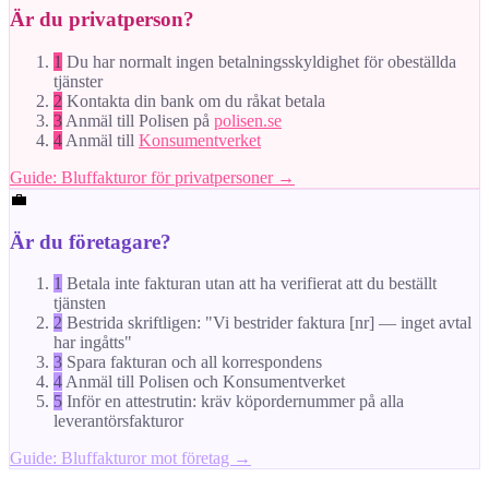
Är du privatperson?
1
Du har normalt ingen betalningsskyldighet för obeställda
tjänster
2
Kontakta din bank om du råkat betala
3
Anmäl till Polisen på
polisen.se
4
Anmäl till
Konsumentverket
Guide: Bluffakturor för privatpersoner →
💼
Är du företagare?
1
Betala inte fakturan utan att ha verifierat att du beställt
tjänsten
2
Bestrida skriftligen: "Vi bestrider faktura [nr] — inget avtal
har ingåtts"
3
Spara fakturan och all korrespondens
4
Anmäl till Polisen och Konsumentverket
5
Inför en attestrutin: kräv köpordernummer på alla
leverantörsfakturor
Guide: Bluffakturor mot företag →