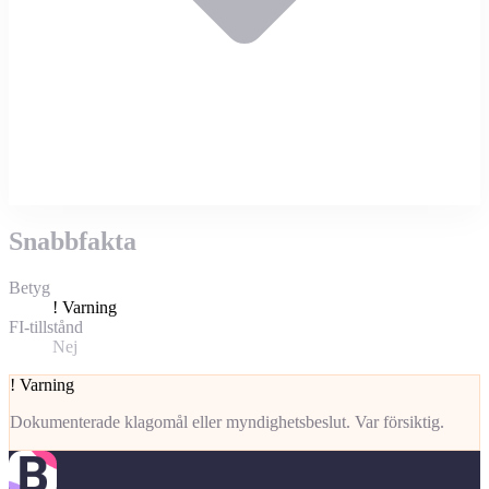
Snabbfakta
Betyg
!
Varning
FI-tillstånd
Nej
!
Varning
Dokumenterade klagomål eller myndighetsbeslut. Var försiktig.