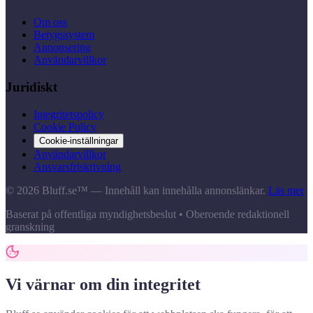
Om oss
Betygssystem
Annonsering
Användarvillkor
Juridiskt
Integritetspolicy
Cookie Policy
Cookie-inställningar
Användarvillkor
Ansvarsfriskrivning
© 2026 Bluff.se™ — Innehåll kan innehålla annonslänkar.
Läs mer
Baserat på offentliga myndighetsbeslut • Oberoende redaktionell
granskning
Vi värnar om din integritet