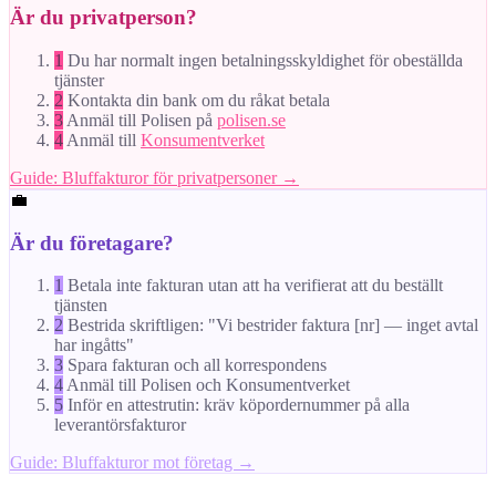
Är du privatperson?
1
Du har normalt ingen betalningsskyldighet för obeställda
tjänster
2
Kontakta din bank om du råkat betala
3
Anmäl till Polisen på
polisen.se
4
Anmäl till
Konsumentverket
Guide: Bluffakturor för privatpersoner →
💼
Är du företagare?
1
Betala inte fakturan utan att ha verifierat att du beställt
tjänsten
2
Bestrida skriftligen: "Vi bestrider faktura [nr] — inget avtal
har ingåtts"
3
Spara fakturan och all korrespondens
4
Anmäl till Polisen och Konsumentverket
5
Inför en attestrutin: kräv köpordernummer på alla
leverantörsfakturor
Guide: Bluffakturor mot företag →