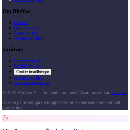
Rapportera bluff
Om Bluff.se
Om oss
Betygssystem
Annonsering
Användarvillkor
Juridiskt
Integritetspolicy
Cookie Policy
Cookie-inställningar
Användarvillkor
Ansvarsfriskrivning
© 2026 Bluff.se™ — Innehåll kan innehålla annonslänkar.
Läs mer
Baserat på offentliga myndighetsbeslut • Oberoende redaktionell
granskning