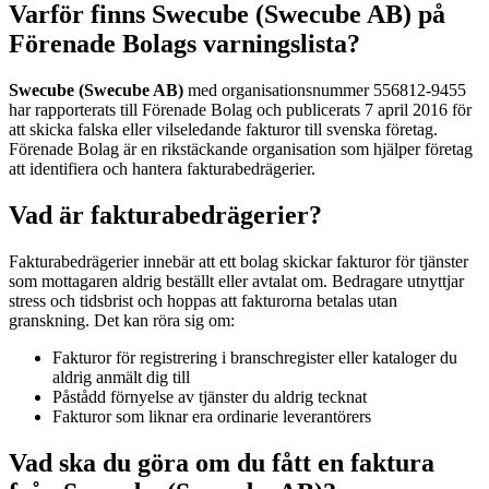
Varför finns Swecube (Swecube AB) på
Förenade Bolags varningslista?
Swecube (Swecube AB)
med organisationsnummer 556812-9455
har rapporterats till Förenade Bolag och publicerats 7 april 2016 för
att skicka falska eller vilseledande fakturor till svenska företag.
Förenade Bolag är en rikstäckande organisation som hjälper företag
att identifiera och hantera fakturabedrägerier.
Vad är fakturabedrägerier?
Fakturabedrägerier innebär att ett bolag skickar fakturor för tjänster
som mottagaren aldrig beställt eller avtalat om. Bedragare utnyttjar
stress och tidsbrist och hoppas att fakturorna betalas utan
granskning. Det kan röra sig om:
Fakturor för registrering i branschregister eller kataloger du
aldrig anmält dig till
Påstådd förnyelse av tjänster du aldrig tecknat
Fakturor som liknar era ordinarie leverantörers
Vad ska du göra om du fått en faktura