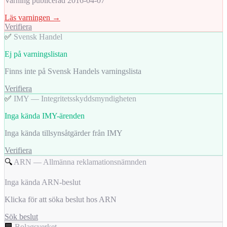
Varning publicerad 2016-04-07
Läs varningen →
Verifiera
✅
Svensk Handel
Ej på varningslistan
Finns inte på Svensk Handels varningslista
Verifiera
✅
IMY — Integritetsskyddsmyndigheten
Inga kända IMY-ärenden
Inga kända tillsynsåtgärder från IMY
Verifiera
🔍
ARN — Allmänna reklamationsnämnden
Inga kända ARN-beslut
Klicka för att söka beslut hos ARN
Sök beslut
🏢
Bolagsverket