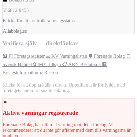
556812-9455
Klicka för att kontrollera bolagsstatus
Allabolag.se
Verifiera själv — direktlänkar
🏦 FI Företagsregister
⚖️ KV Varningslistan
🛡️ Förenade Bolag
🛒
Svensk Handel
🔒 IMY Tillsyn
📋 ARN Beslutssök
🏢
Bolagsinformation
⭐ Reco.se
Klicka för att öppna källan direkt. Uppgifterna är förifyllda med
företagets namn för snabb sökning.
🚨
Aktiva varningar registrerade
Förenade Bolag har utfärdat varning mot detta företag. Vi
rekommenderar att du inte gör affärer med dem tills varningarna är
upphävda.