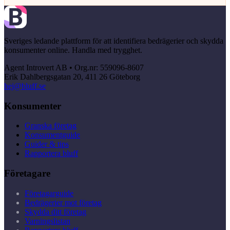
Sveriges ledande plattform för att identifiera bedrägerier och skydda
konsumenter online. Handla med trygghet.
Agent Introvert AB • Org.nr: 559096-8607
Erik Dahlbergsgatan 20, 411 26 Göteborg
hej@bluff.se
Konsumenter
Granska företag
Konsumentguide
Guider & tips
Rapportera bluff
Företagare
Företagarguide
Bedrägerier mot företag
Skydda ditt företag
Varningslistan