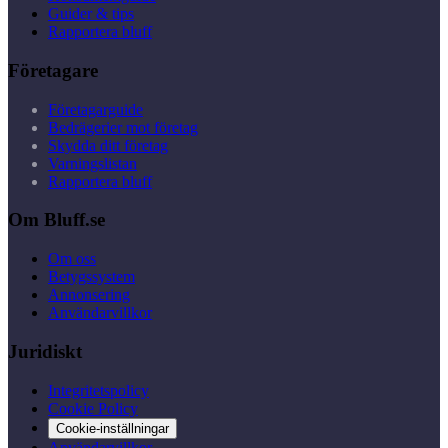
Guider & tips
Rapportera bluff
Företagare
Företagarguide
Bedrägerier mot företag
Skydda ditt företag
Varningslistan
Rapportera bluff
Om Bluff.se
Om oss
Betygssystem
Annonsering
Användarvillkor
Juridiskt
Integritetspolicy
Cookie Policy
Cookie-inställningar
Användarvillkor