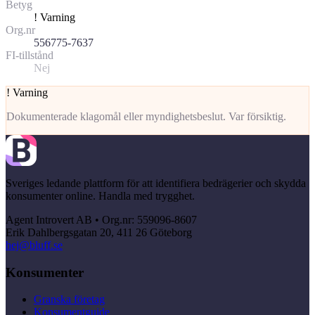
Betyg
!
Varning
Org.nr
556775-7637
FI-tillstånd
Nej
!
Varning
Dokumenterade klagomål eller myndighetsbeslut. Var försiktig.
Sveriges ledande plattform för att identifiera bedrägerier och skydda
konsumenter online. Handla med trygghet.
Agent Introvert AB • Org.nr: 559096-8607
Erik Dahlbergsgatan 20, 411 26 Göteborg
hej@bluff.se
Konsumenter
Granska företag
Konsumentguide