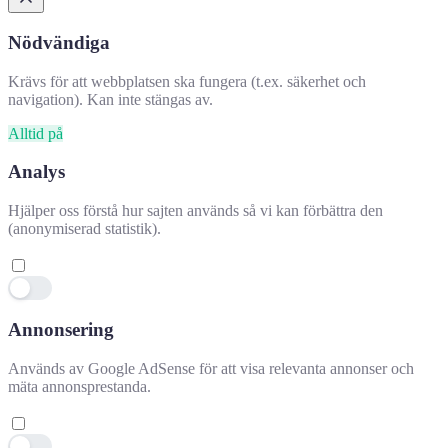
Nödvändiga
Krävs för att webbplatsen ska fungera (t.ex. säkerhet och
navigation). Kan inte stängas av.
Alltid på
Analys
Hjälper oss förstå hur sajten används så vi kan förbättra den
(anonymiserad statistik).
Annonsering
Hjälpte denna information dig?
✕
Används av Google AdSense för att visa relevanta annonser och
mäta annonsprestanda.
👍 Ja
👎 Nej