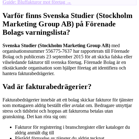
Guide: Bluffakturor mot företag →
Varför finns Svenska Studier (Stockholm
Marketing Group AB) på Förenade
Bolags varningslista?
Svenska Studier (Stockholm Marketing Group AB)
med
organisationsnummer 556775-7637 har rapporterats till Förenade
Bolag och publicerats 23 september 2015 för att skicka falska eller
vilseledande fakturor till svenska företag. Förenade Bolag är en
rikstäckande organisation som hjälper företag att identifiera och
hantera fakturabedrägerier.
Vad är fakturabedrägerier?
Fakturabedrägerier innebär att ett bolag skickar fakturor för tjänster
som mottagaren aldrig beställt eller avtalat om. Bedragare utnyttjar
stress och tidsbrist och hoppas att fakturorna betalas utan
granskning. Det kan röra sig om:
Fakturor för registrering i branschregister eller kataloger du
aldrig anmält dig till
Påstådd förnyelse av tjänster du aldrig tecknat