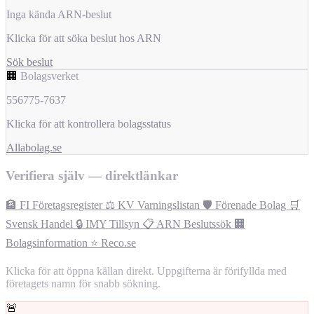
Inga kända ARN-beslut
Klicka för att söka beslut hos ARN
Sök beslut
🏢
Bolagsverket
556775-7637
Klicka för att kontrollera bolagsstatus
Allabolag.se
Verifiera själv — direktlänkar
🏦 FI Företagsregister
⚖️ KV Varningslistan
🛡️ Förenade Bolag
🛒
Svensk Handel
🔒 IMY Tillsyn
📋 ARN Beslutssök
🏢
Bolagsinformation
⭐ Reco.se
Klicka för att öppna källan direkt. Uppgifterna är förifyllda med
företagets namn för snabb sökning.
🚨