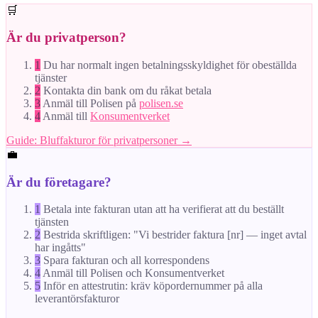
🛒
Är du privatperson?
1
Du har normalt ingen betalningsskyldighet för obeställda
tjänster
2
Kontakta din bank om du råkat betala
3
Anmäl till Polisen på
polisen.se
4
Anmäl till
Konsumentverket
Guide: Bluffakturor för privatpersoner →
💼
Är du företagare?
1
Betala inte fakturan utan att ha verifierat att du beställt
tjänsten
2
Bestrida skriftligen: "Vi bestrider faktura [nr] — inget avtal
har ingåtts"
3
Spara fakturan och all korrespondens
4
Anmäl till Polisen och Konsumentverket
5
Inför en attestrutin: kräv köpordernummer på alla
leverantörsfakturor