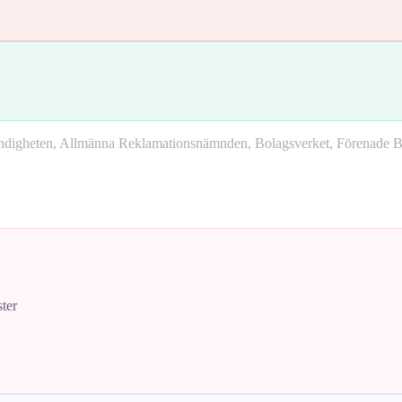
yndigheten, Allmänna Reklamationsnämnden, Bolagsverket, Förenade Bo
ster