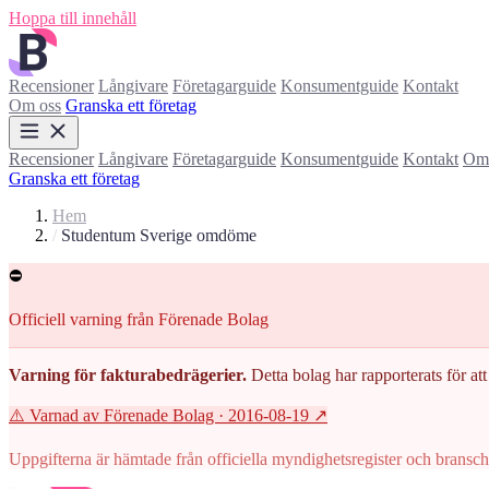
Hoppa till innehåll
Recensioner
Långivare
Företagarguide
Konsumentguide
Kontakt
Om oss
Granska ett företag
Recensioner
Långivare
Företagarguide
Konsumentguide
Kontakt
Om 
Granska ett företag
Hem
/
Studentum Sverige omdöme
⛔
Officiell varning från Förenade Bolag
Varning för fakturabedrägerier.
Detta bolag har rapporterats för att 
⚠️ Varnad av Förenade Bolag
· 2016-08-19
↗
Uppgifterna är hämtade från officiella myndighetsregister och branscho