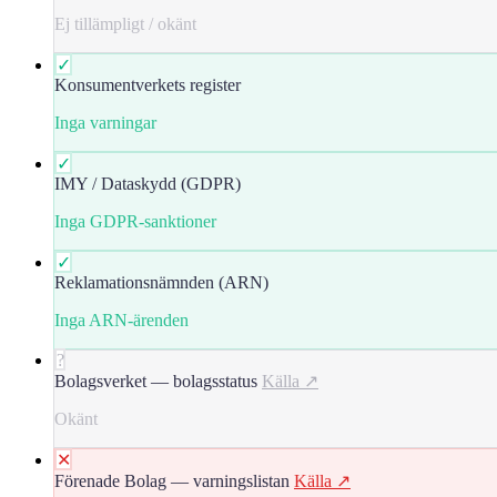
Ej tillämpligt / okänt
✓
Konsumentverkets register
Inga varningar
✓
IMY / Dataskydd (GDPR)
Inga GDPR-sanktioner
✓
Reklamationsnämnden (ARN)
Inga ARN-ärenden
?
Bolagsverket — bolagsstatus
Källa ↗
Okänt
✕
Förenade Bolag — varningslistan
Källa ↗