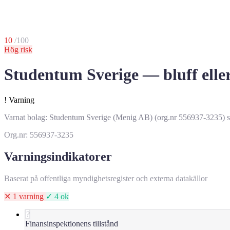
10
/100
Hög risk
Studentum Sverige — bluff eller
!
Varning
Varnat bolag: Studentum Sverige (Menig AB) (org.nr 556937-3235) skick
Org.nr: 556937-3235
Varningsindikatorer
Baserat på offentliga myndighetsregister och externa datakällor
✕ 1 varning
✓ 4 ok
?
Finansinspektionens tillstånd