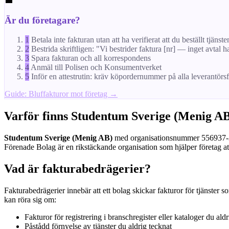
💼
Är du företagare?
1
Betala inte fakturan utan att ha verifierat att du beställt tjänste
2
Bestrida skriftligen: "Vi bestrider faktura [nr] — inget avtal h
3
Spara fakturan och all korrespondens
4
Anmäl till Polisen och Konsumentverket
5
Inför en attestrutin: kräv köpordernummer på alla leverantörs
Guide: Bluffakturor mot företag →
Varför finns Studentum Sverige (Menig AB
Studentum Sverige (Menig AB)
med organisationsnummer 556937-3235 
Förenade Bolag är en rikstäckande organisation som hjälper företag att
Vad är fakturabedrägerier?
Fakturabedrägerier innebär att ett bolag skickar fakturor för tjänster s
kan röra sig om:
Fakturor för registrering i branschregister eller kataloger du aldr
Påstådd förnyelse av tjänster du aldrig tecknat