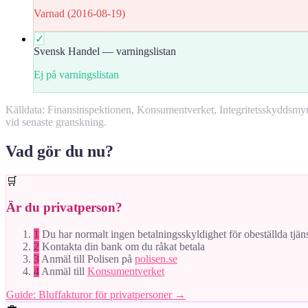
Varnad (2016-08-19)
✓
Svensk Handel — varningslistan
Ej på varningslistan
Källdata: Finansinspektionen, Konsumentverket, Integritetsskyddsm
vid senaste granskning.
Vad gör du nu?
🛒
Är du privatperson?
1
Du har normalt ingen betalningsskyldighet för obeställda tjän
2
Kontakta din bank om du råkat betala
3
Anmäl till Polisen på
polisen.se
4
Anmäl till
Konsumentverket
Guide: Bluffakturor för privatpersoner →