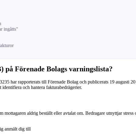
n
ar ingåtts"
fakturor
) på Förenade Bolags varningslista?
har rapporterats till Förenade Bolag och publicerats 19 augusti 2016 fö
 identifiera och hantera fakturabedrägerier.
om mottagaren aldrig beställt eller avtalat om. Bedragare utnyttjar stress
ig anmält dig till