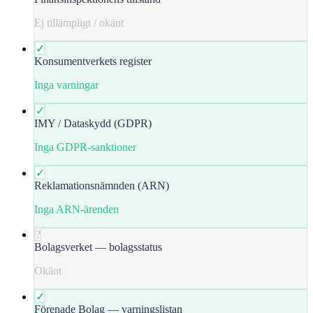
Ej tillämpligt / okänt
✓
Konsumentverkets register
Inga varningar
✓
IMY / Dataskydd (GDPR)
Inga GDPR-sanktioner
✓
Reklamationsnämnden (ARN)
Inga ARN-ärenden
?
Bolagsverket — bolagsstatus
Okänt
✓
Förenade Bolag — varningslistan