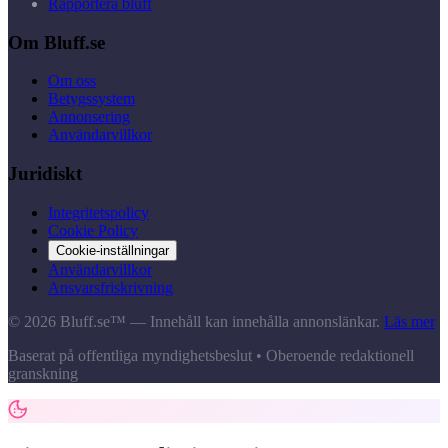
Rapportera bluff
Om Bluff.se
Om oss
Betygssystem
Annonsering
Användarvillkor
Juridiskt
Integritetspolicy
Cookie Policy
Cookie-inställningar
Användarvillkor
Ansvarsfriskrivning
© 2026 Bluff.se™ — Innehåll kan innehålla annonslänkar.
Läs mer
Baserat på offentliga myndighetsbeslut • Oberoende redaktionell
granskning