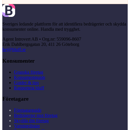
Sveriges ledande plattform för att identifiera bedrägerier och skydda
konsumenter online. Handla med trygghet.
Agent Introvert AB • Org.nr: 559096-8607
Erik Dahlbergsgatan 20, 411 26 Göteborg
hej@bluff.se
Konsumenter
Granska företag
Konsumentguide
Guider & tips
Rapportera bluff
Företagare
Företagarguide
Bedrägerier mot företag
Skydda ditt företag
Varningslistan