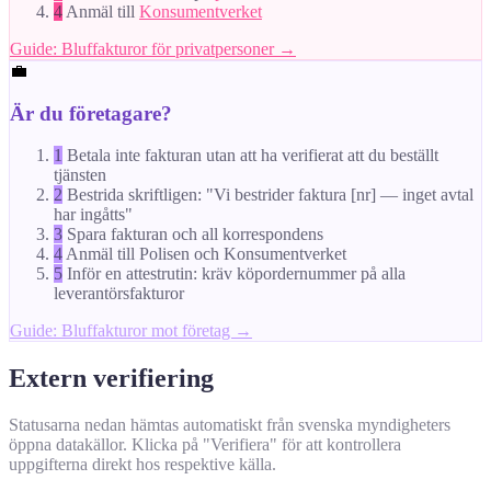
4
Anmäl till
Konsumentverket
Guide: Bluffakturor för privatpersoner →
💼
Är du företagare?
1
Betala inte fakturan utan att ha verifierat att du beställt
tjänsten
2
Bestrida skriftligen: "Vi bestrider faktura [nr] — inget avtal
har ingåtts"
3
Spara fakturan och all korrespondens
4
Anmäl till Polisen och Konsumentverket
5
Inför en attestrutin: kräv köpordernummer på alla
leverantörsfakturor
Guide: Bluffakturor mot företag →
Extern verifiering
Statusarna nedan hämtas automatiskt från svenska myndigheters
öppna datakällor. Klicka på "Verifiera" för att kontrollera
uppgifterna direkt hos respektive källa.