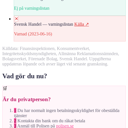
Ej på varningslistan
✕
Svensk Handel — varningslistan
Källa ↗
Varnad (2023-06-16)
Källdata: Finansinspektionen, Konsumentverket,
Integritetsskyddsmyndigheten, Allmänna Reklamationsnämnden,
Bolagsverket, Förenade Bolag, Svensk Handel. Uppgifterna
uppdateras löpande och avser läget vid senaste granskning.
Vad gör du nu?
🛒
Är du privatperson?
1
Du har normalt ingen betalningsskyldighet för obeställda
tjänster
2
Kontakta din bank om du råkat betala
3
Anmäl till Polisen på
polisen.se