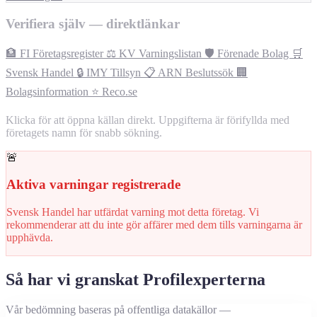
Verifiera själv — direktlänkar
🏦 FI Företagsregister
⚖️ KV Varningslistan
🛡️ Förenade Bolag
🛒
Svensk Handel
🔒 IMY Tillsyn
📋 ARN Beslutssök
🏢
Bolagsinformation
⭐ Reco.se
Klicka för att öppna källan direkt. Uppgifterna är förifyllda med
företagets namn för snabb sökning.
🚨
Aktiva varningar registrerade
Svensk Handel har utfärdat varning mot detta företag. Vi
rekommenderar att du inte gör affärer med dem tills varningarna är
upphävda.
Så har vi granskat Profilexperterna
Vår bedömning baseras på offentliga datakällor —