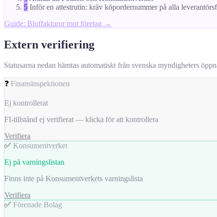
5
Inför en attestrutin: kräv köpordernummer på alla leverantörs
Guide: Bluffakturor mot företag →
Extern verifiering
Statusarna nedan hämtas automatiskt från svenska myndigheters öppna da
❓
Finansinspektionen
Ej kontrollerat
FI-tillstånd ej verifierat — klicka för att kontrollera
Verifiera
✅
Konsumentverket
Ej på varningslistan
Finns inte på Konsumentverkets varningslista
Verifiera
✅
Förenade Bolag