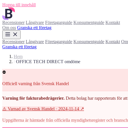
Hoppa till innehåll
Recensioner
Långivare
Företagarguide
Konsumentguide
Kontakt
Om oss
Granska ett företag
Recensioner
Långivare
Företagarguide
Konsumentguide
Kontakt
Om 
Granska ett företag
Hem
/
OFFICE TECH DIRECT omdöme
⛔
Officiell varning från Svensk Handel
Varning för fakturabedrägerier.
Detta bolag har rapporterats för att 
⚠️ Varnad av Svensk Handel
· 2024-11-14
↗
Uppgifterna är hämtade från officiella myndighetsregister och branscho