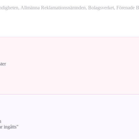
yndigheten, Allmänna Reklamationsnämnden, Bolagsverket, Förenade Bo
ster
n
ar ingåtts"