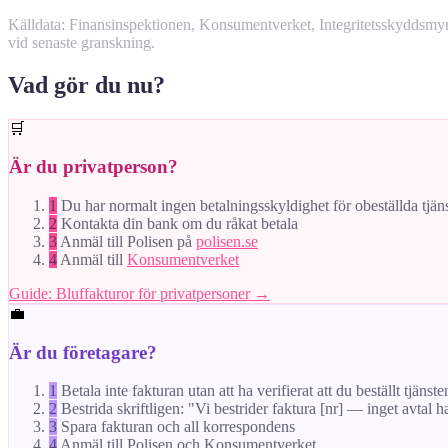
Källdata: Finansinspektionen, Konsumentverket, Integritetsskyddsm
vid senaste granskning.
Vad gör du nu?
🛒
Är du privatperson?
1
Du har normalt ingen betalningsskyldighet för obeställda tjän
2
Kontakta din bank om du råkat betala
3
Anmäl till Polisen på
polisen.se
4
Anmäl till
Konsumentverket
Guide: Bluffakturor för privatpersoner →
💼
Är du företagare?
1
Betala inte fakturan utan att ha verifierat att du beställt tjänste
2
Bestrida skriftligen: "Vi bestrider faktura [nr] — inget avtal h
3
Spara fakturan och all korrespondens
4
Anmäl till Polisen och Konsumentverket