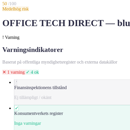
50
/100
Medelhög risk
OFFICE TECH DIRECT — bluff e
!
Varning
Varningsindikatorer
Baserat på offentliga myndighetsregister och externa datakällor
✕ 1 varning
✓ 4 ok
?
Finansinspektionens tillstånd
Ej tillämpligt / okänt
✓
Konsumentverkets register
Inga varningar