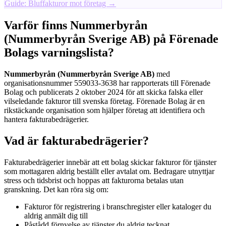
Guide: Bluffakturor mot företag →
Varför finns Nummerbyrån
(Nummerbyrån Sverige AB) på Förenade
Bolags varningslista?
Nummerbyrån (Nummerbyrån Sverige AB)
med
organisationsnummer 559033-3638 har rapporterats till Förenade
Bolag och publicerats 2 oktober 2024 för att skicka falska eller
vilseledande fakturor till svenska företag. Förenade Bolag är en
rikstäckande organisation som hjälper företag att identifiera och
hantera fakturabedrägerier.
Vad är fakturabedrägerier?
Fakturabedrägerier innebär att ett bolag skickar fakturor för tjänster
som mottagaren aldrig beställt eller avtalat om. Bedragare utnyttjar
stress och tidsbrist och hoppas att fakturorna betalas utan
granskning. Det kan röra sig om:
Fakturor för registrering i branschregister eller kataloger du
aldrig anmält dig till
Påstådd förnyelse av tjänster du aldrig tecknat