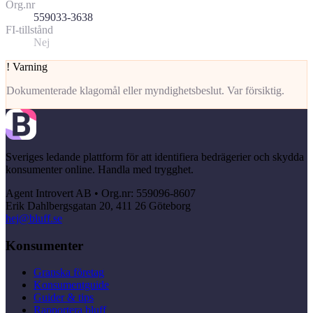
Org.nr
559033-3638
FI-tillstånd
Nej
!
Varning
Dokumenterade klagomål eller myndighetsbeslut. Var försiktig.
Sveriges ledande plattform för att identifiera bedrägerier och skydda
konsumenter online. Handla med trygghet.
Agent Introvert AB • Org.nr: 559096-8607
Erik Dahlbergsgatan 20, 411 26 Göteborg
hej@bluff.se
Konsumenter
Granska företag
Konsumentguide
Guider & tips
Rapportera bluff