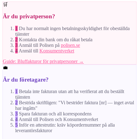
🛒
Är du privatperson?
1
Du har normalt ingen betalningsskyldighet för obeställda
tjänster
2
Kontakta din bank om du råkat betala
3
Anmäl till Polisen på
polisen.se
4
Anmäl till
Konsumentverket
Guide: Bluffakturor för privatpersoner →
💼
Är du företagare?
1
Betala inte fakturan utan att ha verifierat att du beställt
tjänsten
2
Bestrida skriftligen: "Vi bestrider faktura [nr] — inget avtal
har ingåtts"
3
Spara fakturan och all korrespondens
4
Anmäl till Polisen och Konsumentverket
5
Inför en attestrutin: kräv köpordernummer på alla
leverantörsfakturor