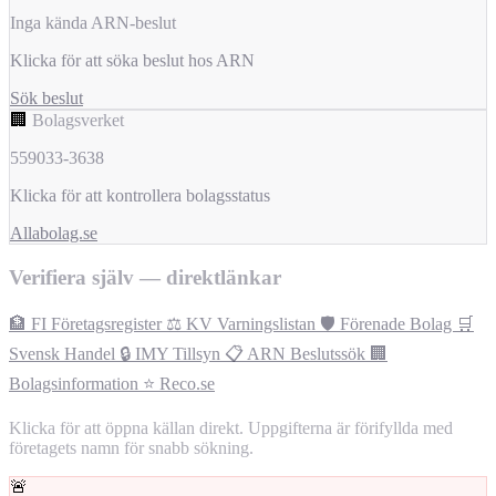
Inga kända ARN-beslut
Klicka för att söka beslut hos ARN
Sök beslut
🏢
Bolagsverket
559033-3638
Klicka för att kontrollera bolagsstatus
Allabolag.se
Verifiera själv — direktlänkar
🏦 FI Företagsregister
⚖️ KV Varningslistan
🛡️ Förenade Bolag
🛒
Svensk Handel
🔒 IMY Tillsyn
📋 ARN Beslutssök
🏢
Bolagsinformation
⭐ Reco.se
Klicka för att öppna källan direkt. Uppgifterna är förifyllda med
företagets namn för snabb sökning.
🚨