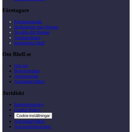
Företagare
Företagarguide
Bedrägerier mot företag
Skydda ditt företag
Varningslistan
Rapportera bluff
Om Bluff.se
Om oss
Betygssystem
Annonsering
Användarvillkor
Juridiskt
Integritetspolicy
Cookie Policy
Cookie-inställningar
Användarvillkor
Ansvarsfriskrivning