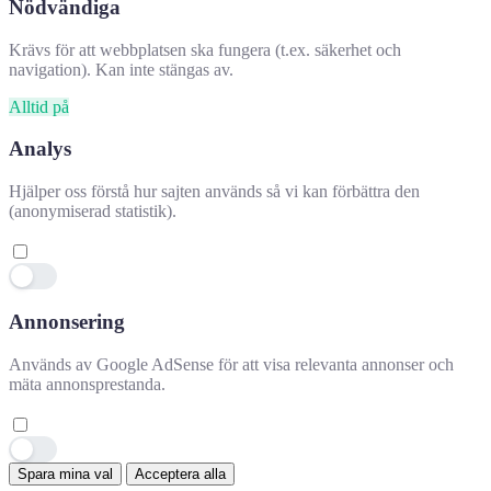
Nödvändiga
Krävs för att webbplatsen ska fungera (t.ex. säkerhet och
navigation). Kan inte stängas av.
Alltid på
Analys
Hjälper oss förstå hur sajten används så vi kan förbättra den
(anonymiserad statistik).
Annonsering
Hjälpte denna information dig?
✕
Används av Google AdSense för att visa relevanta annonser och
mäta annonsprestanda.
👍 Ja
👎 Nej
👍
Spara mina val
Acceptera alla