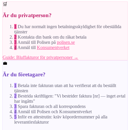
🛒
Är du privatperson?
1
Du har normalt ingen betalningsskyldighet för obeställda
tjänster
2
Kontakta din bank om du råkat betala
3
Anmäl till Polisen på
polisen.se
4
Anmäl till
Konsumentverket
Guide: Bluffakturor för privatpersoner →
💼
Är du företagare?
1
Betala inte fakturan utan att ha verifierat att du beställt
tjänsten
2
Bestrida skriftligen: "Vi bestrider faktura [nr] — inget avtal
har ingåtts"
3
Spara fakturan och all korrespondens
4
Anmäl till Polisen och Konsumentverket
5
Inför en attestrutin: kräv köpordernummer på alla
leverantörsfakturor