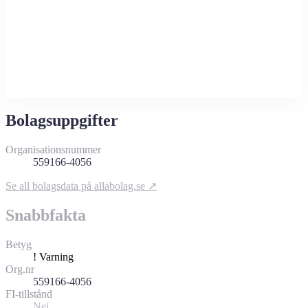
Bolagsuppgifter
Organisationsnummer
559166-4056
Se all bolagsdata på allabolag.se ↗
Snabbfakta
Betyg
!
Varning
Org.nr
559166-4056
FI-tillstånd
Nej