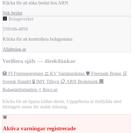
Klicka för att söka beslut hos ARN
Sök beslut
🏢
Bolagsverket
559166-4056
Klicka för att kontrollera bolagsstatus
Allabolag.se
Verifiera själv — direktlänkar
🏦 FI Företagsregister
⚖️ KV Varningslistan
🛡️ Förenade Bolag
🛒
Svensk Handel
🔒 IMY Tillsyn
📋 ARN Beslutssök
🏢
Bolagsinformation
⭐ Reco.se
Klicka för att öppna källan direkt. Uppgifterna är förifyllda med
företagets namn för snabb sökning.
🚨
Aktiva varningar registrerade