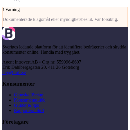
!
Varning
Dokumenterade klagomål eller myndighetsbeslut. Var försiktig.
Sveriges ledande plattform för att identifiera bedrägerier och skydda
konsumenter online. Handla med trygghet.
Agent Introvert AB • Org.nr: 559096-8607
Erik Dahlbergsgatan 20, 411 26 Göteborg
hej@bluff.se
Konsumenter
Granska företag
Konsumentguide
Guider & tips
Rapportera bluff
Företagare