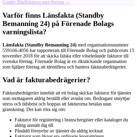
Guide: Bluffakturor mot företag →
Varför finns Länsfakta (Standby
Bemanning 24) på Förenade Bolags
varningslista?
Länsfakta (Standby Bemanning 24)
med organisationsnummer
559166-4056 har rapporterats till Förenade Bolag och publicerats 15
november 2018 för att skicka falska eller vilseledande fakturor till
svenska företag. Förenade Bolag är en rikstäckande organisation
som hjälper företag att identifiera och hantera fakturabedrägerier.
Vad är fakturabedrägerier?
Fakturabedrägerier innebär att ett bolag skickar fakturor för tjänster
som mottagaren aldrig beställt eller avtalat om. Bedragare utnyttjar
stress och tidsbrist och hoppas att fakturorna betalas utan
granskning. Det kan röra sig om:
Fakturor för registrering i branschregister eller kataloger du
aldrig anmält dig till
Påstådd förnyelse av tjänster du aldrig tecknat
Fakturor som liknar era ordinarie leverantörers