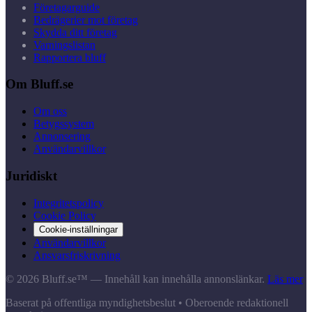
Företagarguide
Bedrägerier mot företag
Skydda ditt företag
Varningslistan
Rapportera bluff
Om Bluff.se
Om oss
Betygssystem
Annonsering
Användarvillkor
Juridiskt
Integritetspolicy
Cookie Policy
Cookie-inställningar
Användarvillkor
Ansvarsfriskrivning
© 2026 Bluff.se™ — Innehåll kan innehålla annonslänkar.
Läs mer
Baserat på offentliga myndighetsbeslut • Oberoende redaktionell