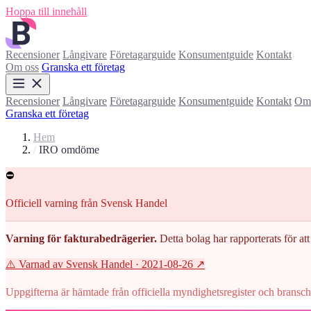
Hoppa till innehåll
Recensioner
Långivare
Företagarguide
Konsumentguide
Kontakt
Om oss
Granska ett företag
Recensioner
Långivare
Företagarguide
Konsumentguide
Kontakt
Om 
Granska ett företag
Hem
/
IRO omdöme
⛔
Officiell varning från Svensk Handel
Varning för fakturabedrägerier.
Detta bolag har rapporterats för att 
⚠️ Varnad av Svensk Handel
· 2021-08-26
↗
Uppgifterna är hämtade från officiella myndighetsregister och branscho