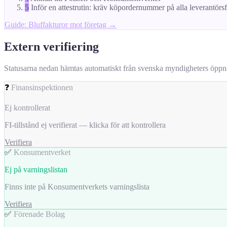
5
Inför en attestrutin: kräv köpordernummer på alla leverantörs
Guide: Bluffakturor mot företag →
Extern verifiering
Statusarna nedan hämtas automatiskt från svenska myndigheters öppna da
❓
Finansinspektionen
Ej kontrollerat
FI-tillstånd ej verifierat — klicka för att kontrollera
Verifiera
✅
Konsumentverket
Ej på varningslistan
Finns inte på Konsumentverkets varningslista
Verifiera
✅
Förenade Bolag