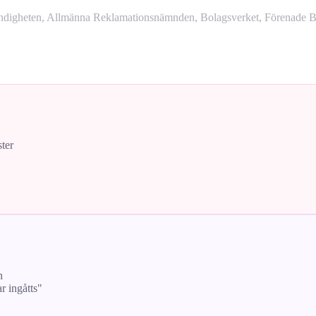
yndigheten, Allmänna Reklamationsnämnden, Bolagsverket, Förenade Bo
ster
n
ar ingåtts"