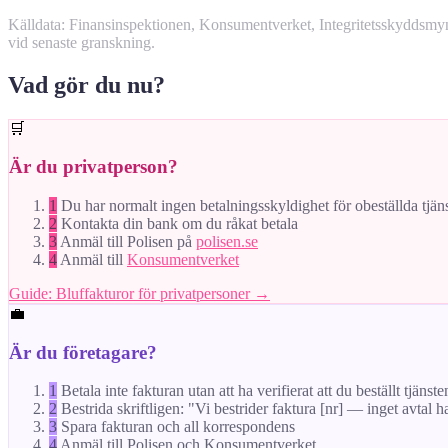
Källdata: Finansinspektionen, Konsumentverket, Integritetsskyddsm
vid senaste granskning.
Vad gör du nu?
🛒
Är du privatperson?
1
Du har normalt ingen betalningsskyldighet för obeställda tjän
2
Kontakta din bank om du råkat betala
3
Anmäl till Polisen på
polisen.se
4
Anmäl till
Konsumentverket
Guide: Bluffakturor för privatpersoner →
💼
Är du företagare?
1
Betala inte fakturan utan att ha verifierat att du beställt tjänste
2
Bestrida skriftligen: "Vi bestrider faktura [nr] — inget avtal h
3
Spara fakturan och all korrespondens
4
Anmäl till Polisen och Konsumentverket