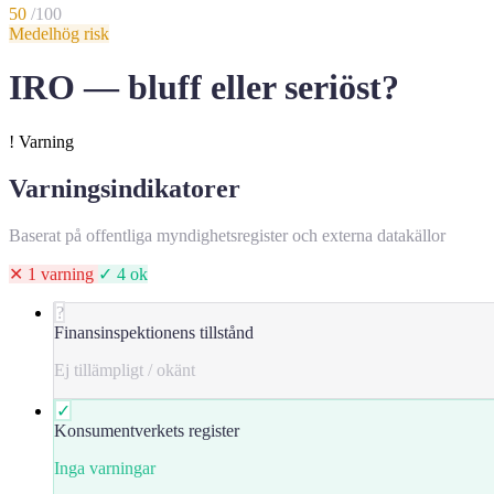
50
/100
Medelhög risk
IRO — bluff eller seriöst?
!
Varning
Varningsindikatorer
Baserat på offentliga myndighetsregister och externa datakällor
✕ 1 varning
✓ 4 ok
?
Finansinspektionens tillstånd
Ej tillämpligt / okänt
✓
Konsumentverkets register
Inga varningar