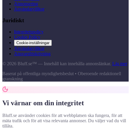
Annonsering
Användarvillkor
Juridiskt
Integritetspolicy
Cookie Policy
Cookie-inställningar
Användarvillkor
Ansvarsfriskrivning
© 2026 Bluff.se™ — Innehåll kan innehålla annonslänkar.
Läs mer
Baserat på offentliga myndighetsbeslut • Oberoende redaktionell
granskning
Vi värnar om din integritet
Bluff.se använder cookies för att webbplatsen ska fungera, för att
mäta trafik och för att visa relevanta annonser. Du väljer vad du vill
tillåta.