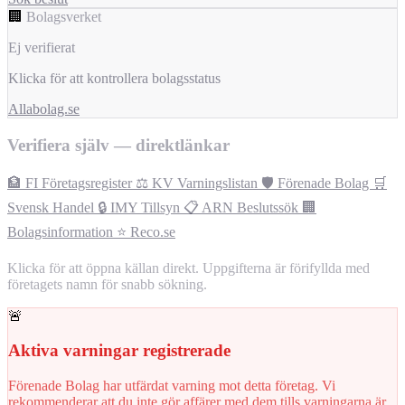
🏢
Bolagsverket
Ej verifierat
Klicka för att kontrollera bolagsstatus
Allabolag.se
Verifiera själv — direktlänkar
🏦 FI Företagsregister
⚖️ KV Varningslistan
🛡️ Förenade Bolag
🛒
Svensk Handel
🔒 IMY Tillsyn
📋 ARN Beslutssök
🏢
Bolagsinformation
⭐ Reco.se
Klicka för att öppna källan direkt. Uppgifterna är förifyllda med
företagets namn för snabb sökning.
🚨
Aktiva varningar registrerade
Förenade Bolag har utfärdat varning mot detta företag. Vi
rekommenderar att du inte gör affärer med dem tills varningarna är