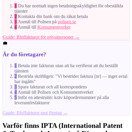
1
Du har normalt ingen betalningsskyldighet för obeställda
tjänster
2
Kontakta din bank om du råkat betala
3
Anmäl till Polisen på
polisen.se
4
Anmäl till
Konsumentverket
Guide: Bluffakturor för privatpersoner →
💼
Är du företagare?
1
Betala inte fakturan utan att ha verifierat att du beställt
tjänsten
2
Bestrida skriftligen: "Vi bestrider faktura [nr] — inget avtal
har ingåtts"
3
Spara fakturan och all korrespondens
4
Anmäl till Polisen och Konsumentverket
5
Inför en attestrutin: kräv köpordernummer på alla
leverantörsfakturor
Guide: Bluffakturor mot företag →
Varför finns IPTA (International Patent