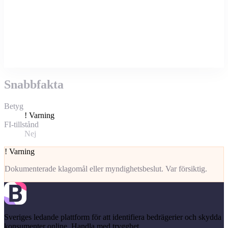
Snabbfakta
Betyg
!
Varning
FI-tillstånd
Nej
!
Varning
Dokumenterade klagomål eller myndighetsbeslut. Var försiktig.
Sveriges ledande plattform för att identifiera bedrägerier och skydda
konsumenter online. Handla med trygghet.