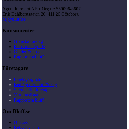
Agent Introvert AB • Org.nr: 559096-8607
Erik Dahlbergsgatan 20, 411 26 Göteborg
hej@bluff.se
Konsumenter
Granska företag
Konsumentguide
Guider & tips
Rapportera bluff
Företagare
Företagarguide
Bedrägerier mot företag
Skydda ditt företag
Varningslistan
Rapportera bluff
Om Bluff.se
Om oss
Betygssystem